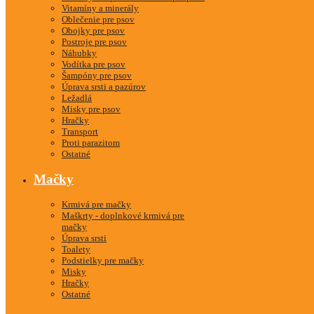
Vitamíny a minerály
Oblečenie pre psov
Obojky pre psov
Postroje pre psov
Náhubky
Vodítka pre psov
Šampóny pre psov
Úprava srsti a pazúrov
Ležadlá
Misky pre psov
Hračky
Transport
Proti parazitom
Ostatné
Mačky
Krmivá pre mačky
Maškrty - doplnkové krmivá pre
mačky
Úprava srsti
Toalety
Podstielky pre mačky
Misky
Hračky
Ostatné