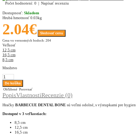
Počet hodnotení: 0
|
Napísať recenziu
Dostupnosť:
Skladom
Hrubá hmotnosť
0.03kg
2.04€
Sledovať cenu
Cena vo vernostných bodoch: 204
Veľkosť
12,5 cm
16,5 cm
8,5 cm
Množstvo
Obľúbené
Porovnať
Popis
Vlastnosti
Recenzie (0)
Hračky
BARBECUE DENTAL BONE
sú veľmi odolné, s výstupkami pre hygienu 
Dostupné v 3 veľkostiach:
8,5 cm
12,5 cm
16,5 cm