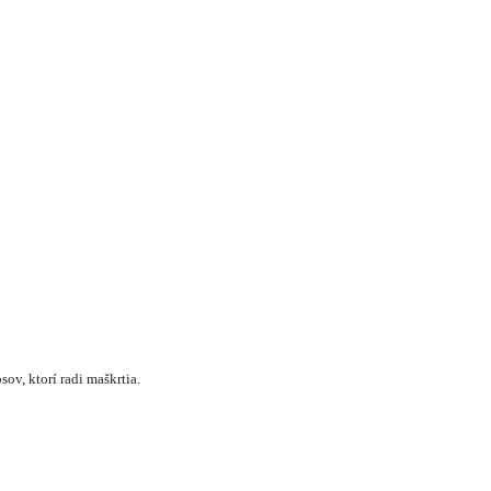
ov, ktorí radi maškrtia.