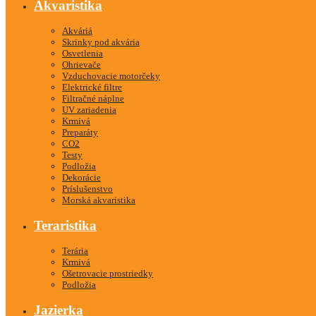
Akvaristika
Akváriá
Skrinky pod akvária
Osvetlenia
Ohrievače
Vzduchovacie motorčeky
Elektrické filtre
Filtračné náplne
UV zariadenia
Krmivá
Preparáty
CO2
Testy
Podložia
Dekorácie
Príslušenstvo
Morská akvaristika
Teraristika
Terária
Krmivá
Ošetrovacie prostriedky
Podložia
Jazierka