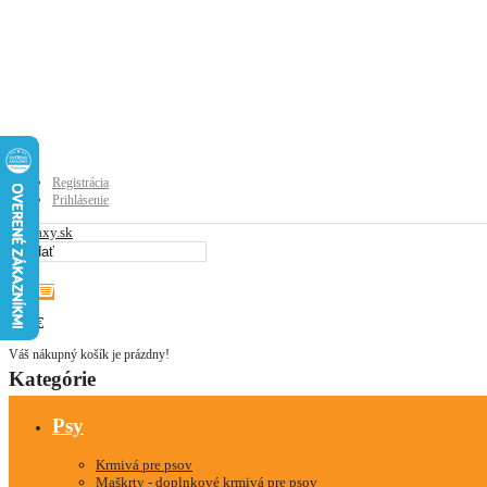
Registrácia
Prihlásenie
0
0
0.00€
Váš nákupný košík je prázdny!
Kategórie
Psy
Krmivá pre psov
Maškrty - doplnkové krmivá pre psov