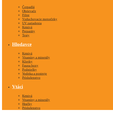
Čerpadlá
Ohrievače
Filtre
Vzduchovacie motorčeky
UV zariadenia
Krmivá
Preparáty
Testy
Hlodavce
Krmivá
Vitamíny a minerály
Klietky
Fauna boxy
Podstielky
Voditka a postroje
Príslušenstvo
Vtáci
Krmivá
Vitamíny a minerály
Hračky
Príslušenstvo