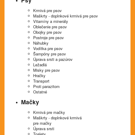
Psy
Krmivá pre psov
Maškrty - doplnkové krmivá pre psov
Vitamíny a minerály
Oblečenie pre psov
Obojky pre psov
Postroje pre psov
Náhubky
Vodítka pre psov
Šampóny pre psov
Úprava srsti a pazúrov
Ležadlá
Misky pre psov
Hračky
Transport
Proti parazitom
Ostatné
Mačky
Krmivá pre mačky
Maškrty - doplnkové krmivá
pre mačky
Úprava srsti
Toalety