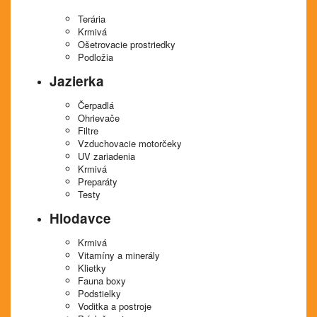
Terária
Krmivá
Ošetrovacie prostriedky
Podložia
Jazierka
Čerpadlá
Ohrievače
Filtre
Vzduchovacie motorčeky
UV zariadenia
Krmivá
Preparáty
Testy
Hlodavce
Krmivá
Vitamíny a minerály
Klietky
Fauna boxy
Podstielky
Voditka a postroje