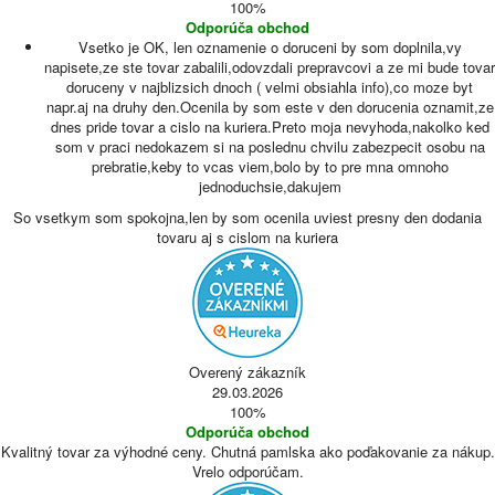
100%
Odporúča obchod
Vsetko je OK, len oznamenie o doruceni by som doplnila,vy
napisete,ze ste tovar zabalili,odovzdali prepravcovi a ze mi bude tovar
doruceny v najblizsich dnoch ( velmi obsiahla info),co moze byt
napr.aj na druhy den.Ocenila by som este v den dorucenia oznamit,ze
dnes pride tovar a cislo na kuriera.Preto moja nevyhoda,nakolko ked
som v praci nedokazem si na poslednu chvilu zabezpecit osobu na
prebratie,keby to vcas viem,bolo by to pre mna omnoho
jednoduchsie,dakujem
So vsetkym som spokojna,len by som ocenila uviest presny den dodania
tovaru aj s cislom na kuriera
Overený zákazník
29.03.2026
100%
Odporúča obchod
Kvalitný tovar za výhodné ceny. Chutná pamlska ako poďakovanie za nákup.
Vrelo odporúčam.