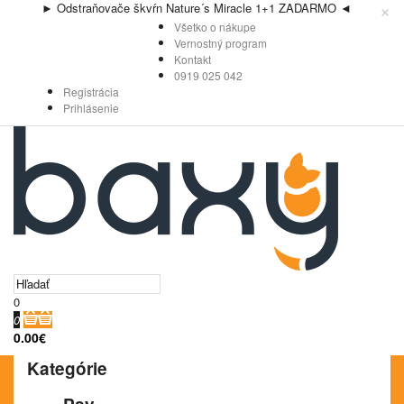
×
► Odstraňovače škvŕn Nature´s Miracle 1+1 ZADARMO ◄
Všetko o nákupe
Vernostný program
Kontakt
0919 025 042
Registrácia
Prihlásenie
0
0
0.00€
Kategórie