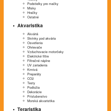
Podstielky pre mačky
Misky
Hračky
Ostatné
Akvaristika
Akváriá
Skrinky pod akvária
Osvetlenia
Ohrievače
Vzduchovacie motorčeky
Elektrické filtre
Filtračné náplne
UV zariadenia
Krmivá
Preparáty
CO2
Testy
Podložia
Dekorácie
Príslušenstvo
Morská akvaristika
Teraristika