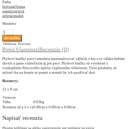
Farba
červená/čierna
oranžová/sivá
zelená/modrá
Množstvo
Obľúbené
Porovnať
Popis
Vlastnosti
Recenzie (0)
Plyšové hračky psovi umožnia maximalizovať zážitok z hry a to vďaka farbám
skvele a jasne viditeľným aj pre psov. Plyšové hračky sú vyrobené z
vonkajšieho fleecového úpletu vyplneného silikónom. Tieto produkty sú
určené iba na hranie so psami a nemali by ich používať deti.
Rozmery:
12 x 9 cm
Vlastnosti
Váha
0.03kg
Rozmery (d x š x v)
0.00cm x 0.00cm x 0.00cm
Napísať recenziu
Prosím
prihláste sa
alebo
zaregistrujte
pre pridanie recenzie