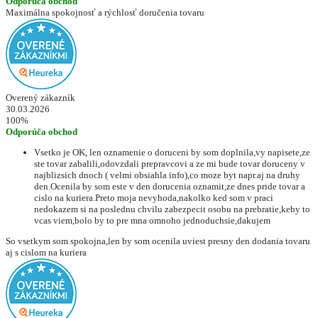
Odporúča obchod
Maximálna spokojnosť a rýchlosť doručenia tovaru
Overený zákazník
30.03.2026
100%
Odporúča obchod
Vsetko je OK, len oznamenie o doruceni by som doplnila,vy napisete,ze
ste tovar zabalili,odovzdali prepravcovi a ze mi bude tovar doruceny v
najblizsich dnoch ( velmi obsiahla info),co moze byt napr.aj na druhy
den.Ocenila by som este v den dorucenia oznamit,ze dnes pride tovar a
cislo na kuriera.Preto moja nevyhoda,nakolko ked som v praci
nedokazem si na poslednu chvilu zabezpecit osobu na prebratie,keby to
vcas viem,bolo by to pre mna omnoho jednoduchsie,dakujem
So vsetkym som spokojna,len by som ocenila uviest presny den dodania tovaru
aj s cislom na kuriera