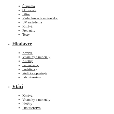
Čerpadlá
Ohrievače
Filtre
Vzduchovacie motorčeky
UV zariadenia
Krmivá
Preparáty
Testy
Hlodavce
Krmivá
Vitamíny a minerály
Klietky
Fauna boxy
Podstielky
Voditka a postroje
Príslušenstvo
Vtáci
Krmivá
Vitamíny a minerály
Hračky
Príslušenstvo