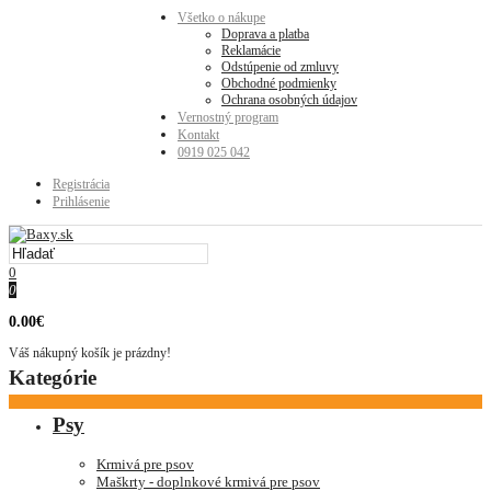
Všetko o nákupe
Doprava a platba
Reklamácie
Odstúpenie od zmluvy
Obchodné podmienky
Ochrana osobných údajov
Vernostný program
Kontakt
0919 025 042
Registrácia
Prihlásenie
0
0
0.00€
Váš nákupný košík je prázdny!
Kategórie
Psy
Krmivá pre psov
Maškrty - doplnkové krmivá pre psov