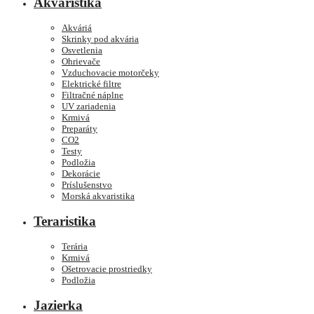
Akvaristika
Akváriá
Skrinky pod akvária
Osvetlenia
Ohrievače
Vzduchovacie motorčeky
Elektrické filtre
Filtračné náplne
UV zariadenia
Krmivá
Preparáty
CO2
Testy
Podložia
Dekorácie
Príslušenstvo
Morská akvaristika
Teraristika
Terária
Krmivá
Ošetrovacie prostriedky
Podložia
Jazierka