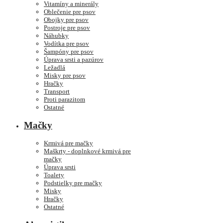
Vitamíny a minerály
Oblečenie pre psov
Obojky pre psov
Postroje pre psov
Náhubky
Vodítka pre psov
Šampóny pre psov
Úprava srsti a pazúrov
Ležadlá
Misky pre psov
Hračky
Transport
Proti parazitom
Ostatné
Mačky
Krmivá pre mačky
Maškrty - doplnkové krmivá pre
mačky
Úprava srsti
Toalety
Podstielky pre mačky
Misky
Hračky
Ostatné