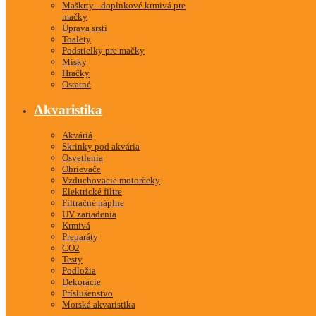
Maškrty - doplnkové krmivá pre
mačky
Úprava srsti
Toalety
Podstielky pre mačky
Misky
Hračky
Ostatné
Akvaristika
Akváriá
Skrinky pod akvária
Osvetlenia
Ohrievače
Vzduchovacie motorčeky
Elektrické filtre
Filtračné náplne
UV zariadenia
Krmivá
Preparáty
CO2
Testy
Podložia
Dekorácie
Príslušenstvo
Morská akvaristika