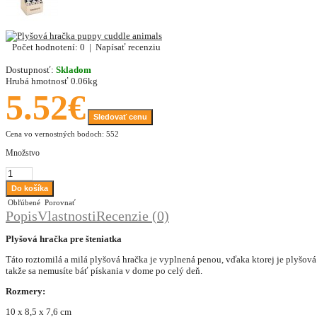
Počet hodnotení: 0
|
Napísať recenziu
Dostupnosť:
Skladom
Hrubá hmotnosť
0.06kg
5.52€
Sledovať cenu
Cena vo vernostných bodoch: 552
Množstvo
Obľúbené
Porovnať
Popis
Vlastnosti
Recenzie (0)
Plyšová hračka pre šteniatka
Táto roztomilá a milá plyšová hračka je vyplnená penou, vďaka ktorej je plyšov
takže sa nemusíte báť pískania v dome po celý deň.
Rozmery:
10 x 8,5 x 7,6 cm