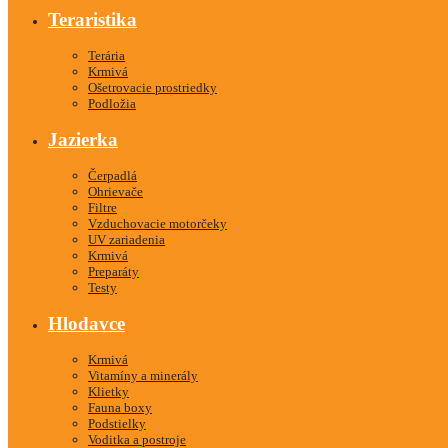
Teraristika
Terária
Krmivá
Ošetrovacie prostriedky
Podložia
Jazierka
Čerpadlá
Ohrievače
Filtre
Vzduchovacie motorčeky
UV zariadenia
Krmivá
Preparáty
Testy
Hlodavce
Krmivá
Vitamíny a minerály
Klietky
Fauna boxy
Podstielky
Voditka a postroje