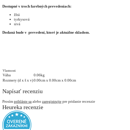
Dostupné v troch farebných prevedeniach:
žltá
tyrkysová
sivá
Dodaná bude v prevedení, ktoré je aktuálne skladom.
Vlastnosti
Váha
0.06kg
Rozmery (d x š x v)
0.00cm x 0.00cm x 0.00cm
Napísať recenziu
Prosím
prihláste sa
alebo
zaregistrujte
pre pridanie recenzie
Heureka recenzie