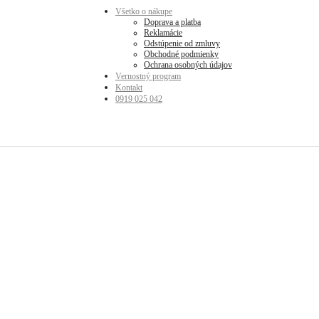
Všetko o nákupe
Doprava a platba
Reklamácie
Odstúpenie od zmluvy
Obchodné podmienky
Ochrana osobných údajov
Vernostný program
Kontakt
0919 025 042