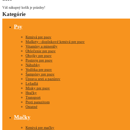
Váš nákupný košík je prázdny!
Kategórie
Psy
Krmivá pre psov
Maškrty - doplnkové krmivá pre psov
Vitamíny a minerály
Oblečenie pre psov
Obojky pre psov
Postroje pre psov
Náhubky
Vodítka pre psov
Šampóny pre psov
Úprava srsti a pazúrov
Ležadlá
Misky pre psov
Hračky
Transport
Proti parazitom
Ostatné
Mačky
Krmivá pre mačky