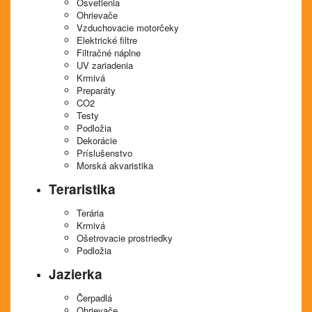
Osvetlenia
Ohrievače
Vzduchovacie motorčeky
Elektrické filtre
Filtračné náplne
UV zariadenia
Krmivá
Preparáty
CO2
Testy
Podložia
Dekorácie
Príslušenstvo
Morská akvaristika
Teraristika
Terária
Krmivá
Ošetrovacie prostriedky
Podložia
Jazierka
Čerpadlá
Ohrievače