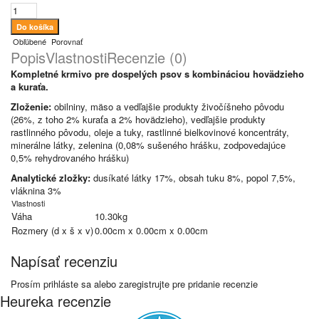
Obľúbené
Porovnať
Popis
Vlastnosti
Recenzie (0)
Kompletné krmivo pre dospelých psov s kombináciou hovädzieho
a kuraťa.
Zloženie
:
obilniny, mäso a vedľajšie produkty živočíšneho pôvodu
(26%, z toho 2% kuraťa a 2% hovädzieho), vedľajšie produkty
rastlinného pôvodu, oleje a tuky, rastlinné bielkovinové koncentráty,
minerálne látky, zelenina (0,08% sušeného hrášku, zodpovedajúce
0,5% rehydrovaného hrášku)
Analytické zložky:
dusíkaté látky 17%, obsah tuku 8%, popol 7,5%,
vláknina 3%
Vlastnosti
Váha
10.30kg
Rozmery (d x š x v)
0.00cm x 0.00cm x 0.00cm
Napísať recenziu
Prosím
prihláste sa
alebo
zaregistrujte
pre pridanie recenzie
Heureka recenzie