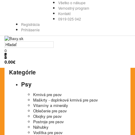
Všetko o nákupe
Vernostný program
Kontakt
0919 025 042
Registrácia
Prihlásenie
0
0
0.00€
Kategórie
Psy
Krmivá pre psov
Maškrty - doplnkové krmivá pre psov
Vitamíny a minerály
Oblečenie pre psov
Obojky pre psov
Postroje pre psov
Náhubky
Vodítka pre psov