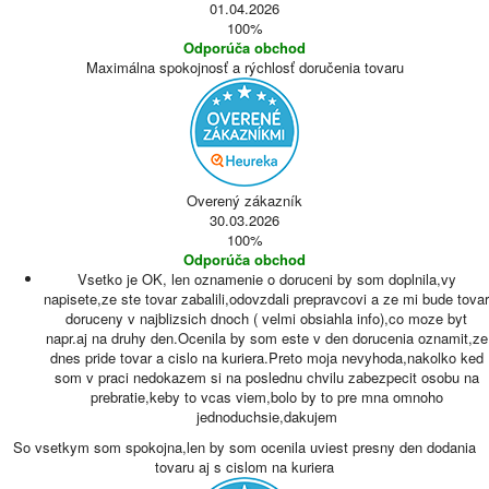
01.04.2026
100%
Odporúča obchod
Maximálna spokojnosť a rýchlosť doručenia tovaru
Overený zákazník
30.03.2026
100%
Odporúča obchod
Vsetko je OK, len oznamenie o doruceni by som doplnila,vy
napisete,ze ste tovar zabalili,odovzdali prepravcovi a ze mi bude tovar
doruceny v najblizsich dnoch ( velmi obsiahla info),co moze byt
napr.aj na druhy den.Ocenila by som este v den dorucenia oznamit,ze
dnes pride tovar a cislo na kuriera.Preto moja nevyhoda,nakolko ked
som v praci nedokazem si na poslednu chvilu zabezpecit osobu na
prebratie,keby to vcas viem,bolo by to pre mna omnoho
jednoduchsie,dakujem
So vsetkym som spokojna,len by som ocenila uviest presny den dodania
tovaru aj s cislom na kuriera