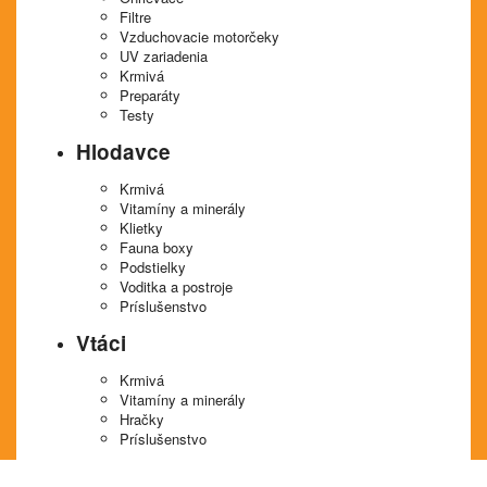
Filtre
Vzduchovacie motorčeky
UV zariadenia
Krmivá
Preparáty
Testy
Hlodavce
Krmivá
Vitamíny a minerály
Klietky
Fauna boxy
Podstielky
Voditka a postroje
Príslušenstvo
Vtáci
Krmivá
Vitamíny a minerály
Hračky
Príslušenstvo