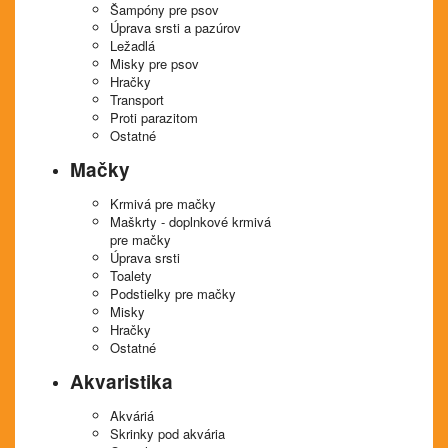
Šampóny pre psov
Úprava srsti a pazúrov
Ležadlá
Misky pre psov
Hračky
Transport
Proti parazitom
Ostatné
Mačky
Krmivá pre mačky
Maškrty - doplnkové krmivá
pre mačky
Úprava srsti
Toalety
Podstielky pre mačky
Misky
Hračky
Ostatné
Akvaristika
Akváriá
Skrinky pod akvária