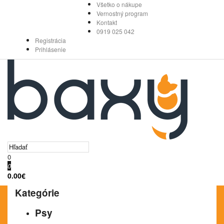
Všetko o nákupe
Vernostný program
Kontakt
0919 025 042
Registrácia
Prihlásenie
0
0
0.00€
Kategórie
Psy