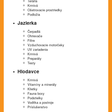
Terária
Krmivá
Ošetrovacie prostriedky
Podložia
Jazierka
Čerpadlá
Ohrievače
Filtre
Vzduchovacie motorčeky
UV zariadenia
Krmivá
Preparáty
Testy
Hlodavce
Krmivá
Vitamíny a minerály
Klietky
Fauna boxy
Podstielky
Voditka a postroje
Príslušenstvo