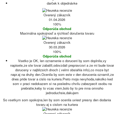
darček k objednávke
Overený zákazník
01.04.2026
100%
Odporúča obchod
Maximálna spokojnosť a rýchlosť doručenia tovaru
Overený zákazník
30.03.2026
100%
Odporúča obchod
Vsetko je OK, len oznamenie o doruceni by som doplnila,vy
napisete,ze ste tovar zabalili,odovzdali prepravcovi a ze mi bude tovar
doruceny v najblizsich dnoch ( velmi obsiahla info),co moze byt
napr.aj na druhy den.Ocenila by som este v den dorucenia oznamit,ze
dnes pride tovar a cislo na kuriera.Preto moja nevyhoda,nakolko ked
som v praci nedokazem si na poslednu chvilu zabezpecit osobu na
prebratie,keby to vcas viem,bolo by to pre mna omnoho
jednoduchsie,dakujem
So vsetkym som spokojna,len by som ocenila uviest presny den dodania
tovaru aj s cislom na kuriera
Overený zákazník