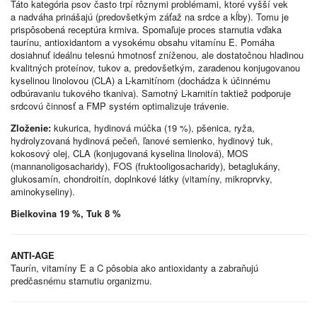
Táto kategória psov často trpí rôznymi problémami, ktoré vyšší vek
a nadváha prinášajú (predovšetkým záťaž na srdce a kĺby). Tomu je
prispôsobená receptúra krmiva. Spomaľuje proces starnutia vďaka
taurínu, antioxidantom a vysokému obsahu vitamínu E. Pomáha
dosiahnuť ideálnu telesnú hmotnosť zníženou, ale dostatočnou hladinou
kvalitných proteínov, tukov a, predovšetkým, zaradenou konjugovanou
kyselinou linolovou (CLA) a L-karnitínom (dochádza k účinnému
odbúravaniu tukového tkaniva). Samotný L-karnitín taktiež podporuje
srdcovú činnosť a FMP systém optimalizuje trávenie.
Zloženie:
kukurica, hydinová múčka (19 %), pšenica, ryža,
hydrolyzovaná hydinová pečeň, ľanové semienko, hydinový tuk,
kokosový olej, CLA (konjugovaná kyselina linolová), MOS
(mannanoligosacharidy), FOS (fruktooligosacharidy), betaglukány,
glukosamín, chondroitín, doplnkové látky (vitamíny, mikroprvky,
aminokyseliny).
Bielkovina 19 %, Tuk 8 %
ANTI-AGE
Taurín, vitamíny E a C pôsobia ako antioxidanty a zabraňujú
predčasnému starnutiu organizmu.