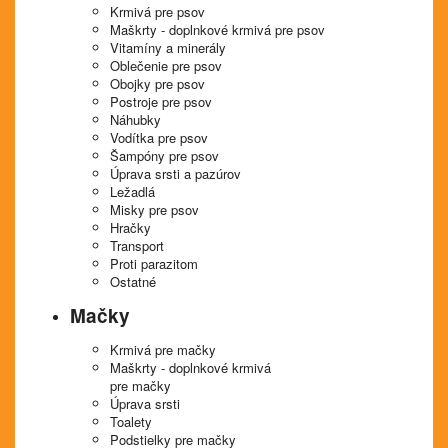
Krmivá pre psov
Maškrty - doplnkové krmivá pre psov
Vitamíny a minerály
Oblečenie pre psov
Obojky pre psov
Postroje pre psov
Náhubky
Vodítka pre psov
Šampóny pre psov
Úprava srsti a pazúrov
Ležadlá
Misky pre psov
Hračky
Transport
Proti parazitom
Ostatné
Mačky
Krmivá pre mačky
Maškrty - doplnkové krmivá
pre mačky
Úprava srsti
Toalety
Podstielky pre mačky