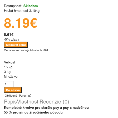
Dostupnosť:
Skladom
Hrubá hmotnosť
3.10kg
8.19€
8.61€
-5% zľava
Sledovať cenu
Cena vo vernostných bodoch: 861
Veľkosť
15 kg
3 kg
Množstvo
Obľúbené
Porovnať
Popis
Vlastnosti
Recenzie (0)
Kompletné krmivo
pre staršie psy a psy s nadváhou
55 %
proteínov živočíšneho pôvodu