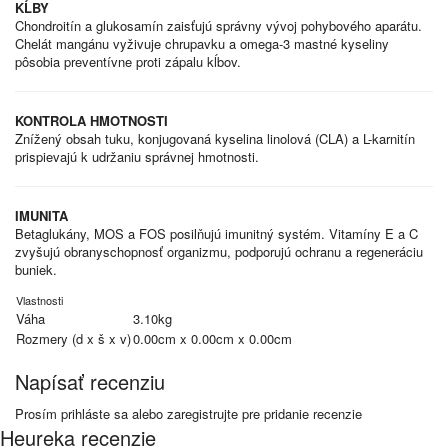
KĹBY
Chondroitín a glukosamín zaisťujú správny vývoj pohybového aparátu.
Chelát mangánu vyživuje chrupavku a omega-3 mastné kyseliny
pôsobia preventívne proti zápalu kĺbov.
KONTROLA HMOTNOSTI
Znížený obsah tuku, konjugovaná kyselina linolová (CLA) a L-karnitín
prispievajú k udržaniu správnej hmotnosti.
IMUNITA
Betaglukány, MOS a FOS posilňujú imunitný systém. Vitamíny E a C
zvyšujú obranyschopnosť organizmu, podporujú ochranu a regeneráciu
buniek.
Vlastnosti
Váha
3.10kg
Rozmery (d x š x v)
0.00cm x 0.00cm x 0.00cm
Napísať recenziu
Prosím
prihláste sa
alebo
zaregistrujte
pre pridanie recenzie
Heureka recenzie