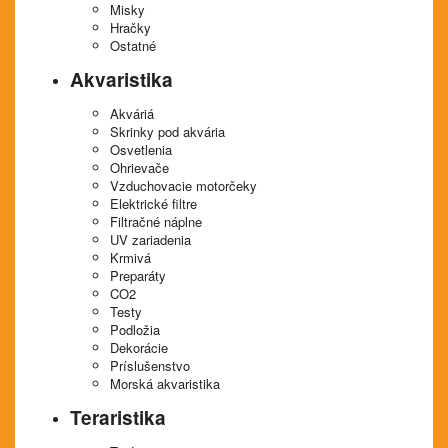
Misky
Hračky
Ostatné
Akvaristika
Akváriá
Skrinky pod akvária
Osvetlenia
Ohrievače
Vzduchovacie motorčeky
Elektrické filtre
Filtračné náplne
UV zariadenia
Krmivá
Preparáty
CO2
Testy
Podložia
Dekorácie
Príslušenstvo
Morská akvaristika
Teraristika