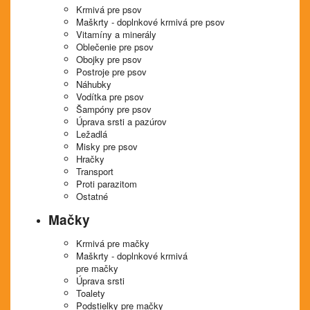
Krmivá pre psov
Maškrty - doplnkové krmivá pre psov
Vitamíny a minerály
Oblečenie pre psov
Obojky pre psov
Postroje pre psov
Náhubky
Vodítka pre psov
Šampóny pre psov
Úprava srsti a pazúrov
Ležadlá
Misky pre psov
Hračky
Transport
Proti parazitom
Ostatné
Mačky
Krmivá pre mačky
Maškrty - doplnkové krmivá
pre mačky
Úprava srsti
Toalety
Podstielky pre mačky