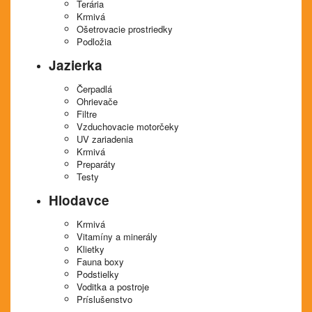
Terária
Krmivá
Ošetrovacie prostriedky
Podložia
Jazierka
Čerpadlá
Ohrievače
Filtre
Vzduchovacie motorčeky
UV zariadenia
Krmivá
Preparáty
Testy
Hlodavce
Krmivá
Vitamíny a minerály
Klietky
Fauna boxy
Podstielky
Voditka a postroje
Príslušenstvo