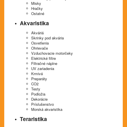
Misky
Hračky
Ostatné
Akvaristika
Akváriá
Skrinky pod akvária
Osvetlenia
Ohrievače
Vzduchovacie motorčeky
Elektrické filtre
Filtračné náplne
UV zariadenia
Krmivá
Preparáty
CO2
Testy
Podložia
Dekorácie
Príslušenstvo
Morská akvaristika
Teraristika