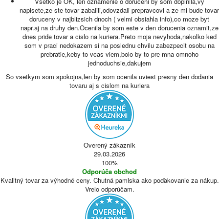
Vsetko je OK, len oznamenie o doruceni by som doplnila,vy
napisete,ze ste tovar zabalili,odovzdali prepravcovi a ze mi bude tovar
doruceny v najblizsich dnoch ( velmi obsiahla info),co moze byt
napr.aj na druhy den.Ocenila by som este v den dorucenia oznamit,ze
dnes pride tovar a cislo na kuriera.Preto moja nevyhoda,nakolko ked
som v praci nedokazem si na poslednu chvilu zabezpecit osobu na
prebratie,keby to vcas viem,bolo by to pre mna omnoho
jednoduchsie,dakujem
So vsetkym som spokojna,len by som ocenila uviest presny den dodania
tovaru aj s cislom na kuriera
Overený zákazník
29.03.2026
100%
Odporúča obchod
Kvalitný tovar za výhodné ceny. Chutná pamlska ako poďakovanie za nákup.
Vrelo odporúčam.