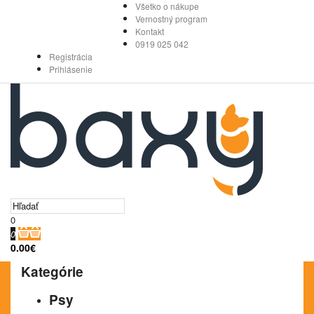
Všetko o nákupe
Vernostný program
Kontakt
0919 025 042
Registrácia
Prihlásenie
0
0
0.00€
Kategórie
Psy