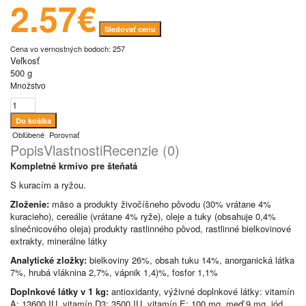
2.57€
Sledovať cenu
Cena vo vernostných bodoch: 257
Veľkosť
500 g
Množstvo
Obľúbené
Porovnať
Popis
Vlastnosti
Recenzie (0)
Kompletné krmivo pre šteňatá
S kuracím a ryžou.
Zloženie:
mäso a produkty živočíšneho pôvodu (30% vrátane 4%
kuracieho), cereálie (vrátane 4% ryže), oleje a tuky (obsahuje 0,4%
slnečnicového oleja) produkty rastlinného pôvod, rastlinné bielkovinové
extrakty, minerálne látky
Analytické zložky:
bielkoviny 26%, obsah tuku 14%, anorganická látka
7%, hrubá vláknina 2,7%, vápnik 1,4)%, fosfor 1,1%
Doplnkové látky v 1 kg:
antioxidanty
,
výživné doplnkové látky: vitamín
A: 13600 IU, vitamín D3: 3500 IU, vitamín E: 100 mg, meď 9 mg, jód