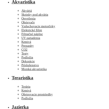
Akvaristika
Akváriá
Skrinky pod akvária
Osvetlenia
Ohrievače
Vzduchovacie motorčeky
Elektrické filtre
Filtračné náplne
UV zariadenia
Krmivá
Preparáty
CO2
Testy
Podložia
Dekorácie
Príslušenstvo
Morská akvaristika
Teraristika
Terária
Krmivá
Ošetrovacie prostriedky
Podložia
Jazierka