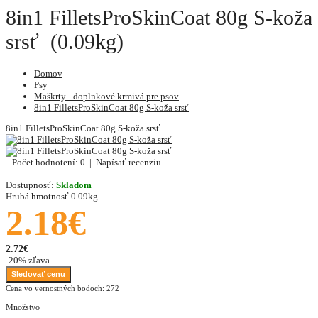
8in1 FilletsProSkinCoat 80g S-koža
srsť (0.09kg)
Domov
Psy
Maškrty - doplnkové krmivá pre psov
8in1 FilletsProSkinCoat 80g S-koža srsť
8in1 FilletsProSkinCoat 80g S-koža srsť
Počet hodnotení: 0
|
Napísať recenziu
Dostupnosť:
Skladom
Hrubá hmotnosť
0.09kg
2.18€
2.72€
-20% zľava
Sledovať cenu
Cena vo vernostných bodoch: 272
Množstvo