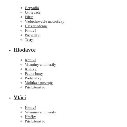
Čerpadlá
Ohrievače
Filtre
Vzduchovacie motorčeky
UV zariadenia
Krmivá
Preparáty
Testy
Hlodavce
Krmivá
Vitamíny a minerály
Klietky
Fauna boxy
Podstielky
Voditka a postroje
Príslušenstvo
Vtáci
Krmivá
Vitamíny a minerály
Hračky
Príslušenstvo