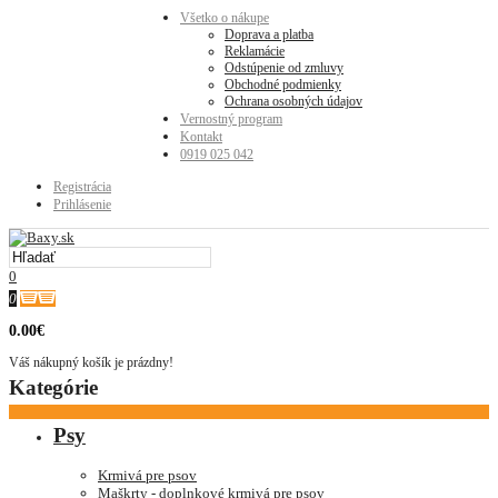
Všetko o nákupe
Doprava a platba
Reklamácie
Odstúpenie od zmluvy
Obchodné podmienky
Ochrana osobných údajov
Vernostný program
Kontakt
0919 025 042
Registrácia
Prihlásenie
0
0
0.00€
Váš nákupný košík je prázdny!
Kategórie
Psy
Krmivá pre psov
Maškrty - doplnkové krmivá pre psov