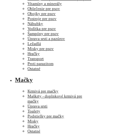
Vitamíny a minerály
Oblečenie pre psov
Obojky pre psov
Postroje pre psov
Náhubky
Vodítka pre psov
Šampóny pre psov
Úprava srsti a pazúrov
Ležadlá
Misky pre psov
Hračky
Transport
Proti parazitom
Ostatné
Mačky
Krmivá pre mačky
Maškrty - doplnkové krmivá pre
mačky
Úprava srsti
Toalety
Podstielky pre mačky
Misky
Hračky
Ostatné