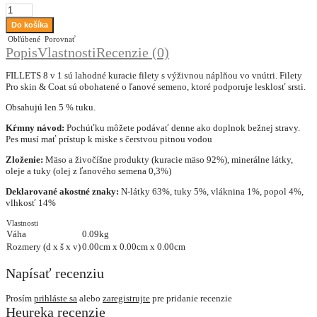
Obľúbené
Porovnať
Popis
Vlastnosti
Recenzie (0)
FILLETS 8 v 1 sú lahodné kuracie filety s výživnou náplňou vo vnútri. Filety
Pro skin & Coat sú obohatené o ľanové semeno, ktoré podporuje lesklosť srsti.
Obsahujú len 5 % tuku.
Kŕmny návod:
Pochúťku môžete podávať denne ako doplnok bežnej stravy.
Pes musí mať prístup k miske s čerstvou pitnou vodou
Zloženie:
Mäso a živočíšne produkty (kuracie mäso 92%), minerálne látky,
oleje a tuky (olej z ľanového semena 0,3%)
Deklarované akostné znaky:
N-látky 63%, tuky 5%, vláknina 1%, popol 4%,
vlhkosť 14%
Vlastnosti
Váha
0.09kg
Rozmery (d x š x v)
0.00cm x 0.00cm x 0.00cm
Napísať recenziu
Prosím
prihláste sa
alebo
zaregistrujte
pre pridanie recenzie
Heureka recenzie