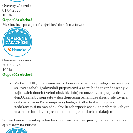
Overený zákazník
01.04.2026
100%
Odporúča obchod
Maximálna spokojnosť a rýchlosť doručenia tovaru
Overený zákazník
30.03.2026
100%
Odporúča obchod
Vsetko je OK, len oznamenie o doruceni by som doplnila,vy napisete,ze
ste tovar zabalili,odovzdali prepravcovi a ze mi bude tovar doruceny v
najblizsich dnoch ( velmi obsiahla info),co moze byt napr.aj na druhy
den.Ocenila by som este v den dorucenia oznamit,ze dnes pride tovar a
cislo na kuriera.Preto moja nevyhoda,nakolko ked som v praci
nedokazem si na poslednu chvilu zabezpecit osobu na prebratie,keby to
vcas viem,bolo by to pre mna omnoho jednoduchsie,dakujem
So vsetkym som spokojna,len by som ocenila uviest presny den dodania tovaru
aj s cislom na kuriera