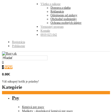
Všetko o nákupe
Doprava a platba
Reklamácie
Odstúpenie od zmluvy
Obchodné podmienky
Ochrana osobných údajov
Vernostný program
Kontakt
0919 025 042
Registrácia
Prihlásenie
0
0
0.00€
Váš nákupný košík je prázdny!
Kategórie
Psy
Krmivá pre psov
Maškrty - doplnkové krmivá pre psov