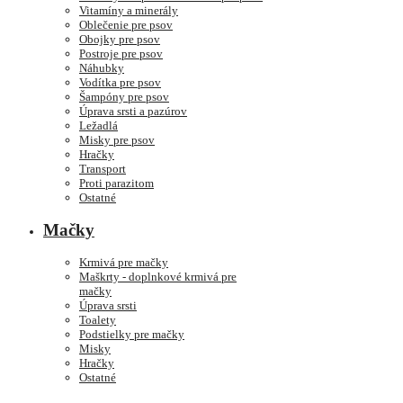
Vitamíny a minerály
Oblečenie pre psov
Obojky pre psov
Postroje pre psov
Náhubky
Vodítka pre psov
Šampóny pre psov
Úprava srsti a pazúrov
Ležadlá
Misky pre psov
Hračky
Transport
Proti parazitom
Ostatné
Mačky
Krmivá pre mačky
Maškrty - doplnkové krmivá pre
mačky
Úprava srsti
Toalety
Podstielky pre mačky
Misky
Hračky
Ostatné