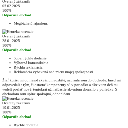
Overený zákazník
05.02.2025
100%
Odporúča obchod
Megbízható, ajánlom.
Overený zákazník
28.01.2025
100%
Odporúča obchod
Super rýchle dodanie
Výborná komunikácia
Rýchla reklamácia
Reklamácia vybavená nad mieru mojej spokojnosti
Žiaľ kuriér mi doniesol akvárium rozbité, napísala som do obchodu, hneď mi
odpovedali s tým, či ostatné komponenty sú v poriadku a ešte v ten deň mi
vedeli poslať nové, tentokrát už našťastie akvárium dorazilo v poriadku. S
obchodom som úplne spokojná, odporúčam.
Overený zákazník
19.01.2025
100%
Odporúča obchod
Rýchle dodanie