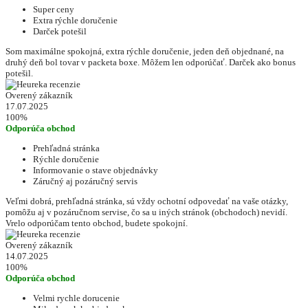
Super ceny
Extra rýchle doručenie
Darček potešil
Som maximálne spokojná, extra rýchle doručenie, jeden deň objednané, na
druhý deň bol tovar v packeta boxe. Môžem len odporúčať. Darček ako bonus
potešil.
Overený zákazník
17.07.2025
100%
Odporúča obchod
Prehľadná stránka
Rýchle doručenie
Informovanie o stave objednávky
Záručný aj pozáručný servis
Veľmi dobrá, prehľadná stránka, sú vždy ochotní odpovedať na vaše otázky,
pomôžu aj v pozáručnom servise, čo sa u iných stránok (obchodoch) nevidí.
Vrelo odporúčam tento obchod, budete spokojní.
Overený zákazník
14.07.2025
100%
Odporúča obchod
Velmi rychle dorucenie