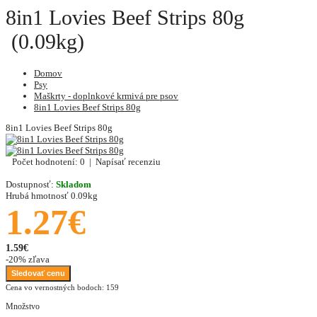
8in1 Lovies Beef Strips 80g
(0.09kg)
Domov
Psy
Maškrty - doplnkové krmivá pre psov
8in1 Lovies Beef Strips 80g
8in1 Lovies Beef Strips 80g
Počet hodnotení: 0
|
Napísať recenziu
Dostupnosť:
Skladom
Hrubá hmotnosť
0.09kg
1.27€
1.59€
-20% zľava
Sledovať cenu
Cena vo vernostných bodoch: 159
Množstvo