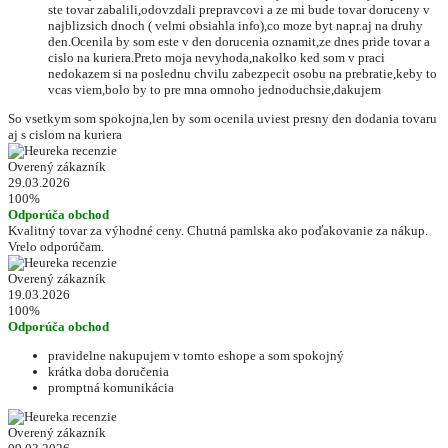
ste tovar zabalili,odovzdali prepravcovi a ze mi bude tovar doruceny v
najblizsich dnoch ( velmi obsiahla info),co moze byt napr.aj na druhy
den.Ocenila by som este v den dorucenia oznamit,ze dnes pride tovar a
cislo na kuriera.Preto moja nevyhoda,nakolko ked som v praci
nedokazem si na poslednu chvilu zabezpecit osobu na prebratie,keby to
vcas viem,bolo by to pre mna omnoho jednoduchsie,dakujem
So vsetkym som spokojna,len by som ocenila uviest presny den dodania tovaru
aj s cislom na kuriera
Overený zákazník
29.03.2026
100%
Odporúča obchod
Kvalitný tovar za výhodné ceny. Chutná pamlska ako poďakovanie za nákup.
Vrelo odporúčam.
Overený zákazník
19.03.2026
100%
Odporúča obchod
pravidelne nakupujem v tomto eshope a som spokojný
krátka doba doručenia
promptná komunikácia
Overený zákazník