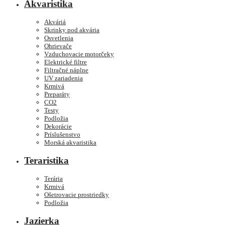
Akvaristika
Akváriá
Skrinky pod akvária
Osvetlenia
Ohrievače
Vzduchovacie motorčeky
Elektrické filtre
Filtračné náplne
UV zariadenia
Krmivá
Preparáty
CO2
Testy
Podložia
Dekorácie
Príslušenstvo
Morská akvaristika
Teraristika
Terária
Krmivá
Ošetrovacie prostriedky
Podložia
Jazierka