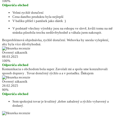
100%
Odporúča obchod
Velmi rychlé doručení
Cena daného produktu byla nejlepší
V balíku přišel i pamlsek jako dárek :)
V podstatě všechny výrobky jsou na eshopu ve slevě, kvůli tomu na mě
stránka působila trochu nedůvěryhodně a váhala jsem nakoupit.
Bezproblémová objednávka, rychlé doručení. Webovka by snesla vylepšení,
aby byla více důvěryhodná.
Overený zákazník
08.03.2025
100%
Odporúča obchod
Komunikacia s obchodom bola super. Zavolali mi a spolu sme konzultovali
sposob dopravy . Tovar doručený rýchlo a a v poriadku. Ďakujem
Overený zákazník
26.02.2025
90%
Odporúča obchod
Som spokojná tovar je kvalitný ,dobre zabalený a rýchlo vybavený a
dodaný.