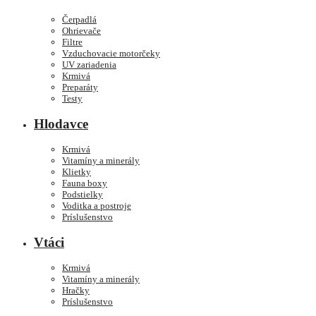
Čerpadlá
Ohrievače
Filtre
Vzduchovacie motorčeky
UV zariadenia
Krmivá
Preparáty
Testy
Hlodavce
Krmivá
Vitamíny a minerály
Klietky
Fauna boxy
Podstielky
Voditka a postroje
Príslušenstvo
Vtáci
Krmivá
Vitamíny a minerály
Hračky
Príslušenstvo