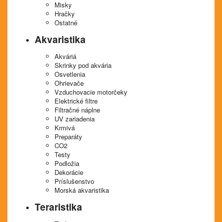
Misky
Hračky
Ostatné
Akvaristika
Akváriá
Skrinky pod akvária
Osvetlenia
Ohrievače
Vzduchovacie motorčeky
Elektrické filtre
Filtračné náplne
UV zariadenia
Krmivá
Preparáty
CO2
Testy
Podložia
Dekorácie
Príslušenstvo
Morská akvaristika
Teraristika