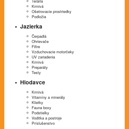
Terária
Krmivá
Ošetrovacie prostriedky
Podložia
Jazierka
Čerpadlá
Ohrievače
Filtre
Vzduchovacie motorčeky
UV zariadenia
Krmivá
Preparáty
Testy
Hlodavce
Krmivá
Vitamíny a minerály
Klietky
Fauna boxy
Podstielky
Voditka a postroje
Príslušenstvo