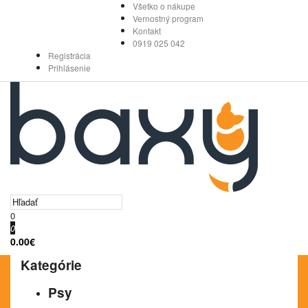
Všetko o nákupe
Vernostný program
Kontakt
0919 025 042
Registrácia
Prihlásenie
0
0
0.00€
Kategórie
Psy