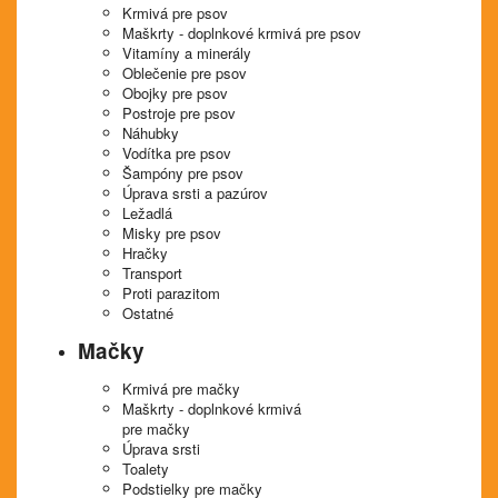
Krmivá pre psov
Maškrty - doplnkové krmivá pre psov
Vitamíny a minerály
Oblečenie pre psov
Obojky pre psov
Postroje pre psov
Náhubky
Vodítka pre psov
Šampóny pre psov
Úprava srsti a pazúrov
Ležadlá
Misky pre psov
Hračky
Transport
Proti parazitom
Ostatné
Mačky
Krmivá pre mačky
Maškrty - doplnkové krmivá
pre mačky
Úprava srsti
Toalety
Podstielky pre mačky