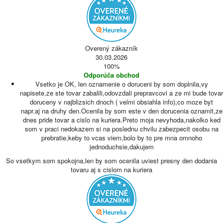
Overený zákazník
30.03.2026
100%
Odporúča obchod
Vsetko je OK, len oznamenie o doruceni by som doplnila,vy
napisete,ze ste tovar zabalili,odovzdali prepravcovi a ze mi bude tovar
doruceny v najblizsich dnoch ( velmi obsiahla info),co moze byt
napr.aj na druhy den.Ocenila by som este v den dorucenia oznamit,ze
dnes pride tovar a cislo na kuriera.Preto moja nevyhoda,nakolko ked
som v praci nedokazem si na poslednu chvilu zabezpecit osobu na
prebratie,keby to vcas viem,bolo by to pre mna omnoho
jednoduchsie,dakujem
So vsetkym som spokojna,len by som ocenila uviest presny den dodania
tovaru aj s cislom na kuriera