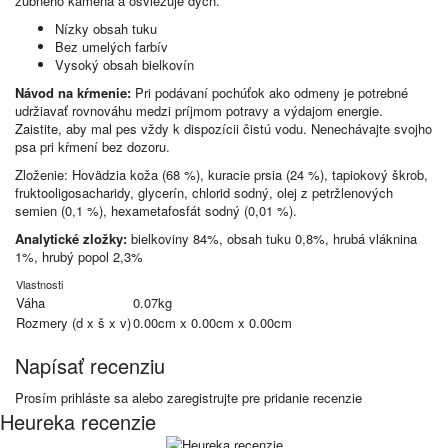
zubného kameňa a osviežuje dych.
Nízky obsah tuku
Bez umelých farbív
Vysoký obsah bielkovín
Návod na kŕmenie:
Pri podávaní pochúťok ako odmeny je potrebné
udržiavať rovnováhu medzi príjmom potravy a výdajom energie.
Zaistite, aby mal pes vždy k dispozícii čistú vodu. Nenechávajte svojho
psa pri kŕmení bez dozoru.
Zloženie: Hovädzia koža (68 %), kuracie prsia (24 %), tapiokový škrob,
fruktooligosacharidy, glycerín, chlorid sodný, olej z petržlenových
semien (0,1 %), hexametafosfát sodný (0,01 %).
Analytické zložky:
bielkoviny 84%, obsah tuku 0,8%, hrubá vláknina
1%, hrubý popol 2,3%
Vlastnosti
Váha
0.07kg
Rozmery (d x š x v)
0.00cm x 0.00cm x 0.00cm
Napísať recenziu
Prosím
prihláste sa
alebo
zaregistrujte
pre pridanie recenzie
Heureka recenzie