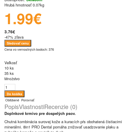
Hrubá hmotnosť
0.07kg
1.99€
3.76€
-47% zľava
Sledovať cenu
Cena vo vernostných bodoch: 376
Veľkosť
10 ks
35 ks
Množstvo
Obľúbené
Porovnať
Popis
Vlastnosti
Recenzie (0)
Doplnkové krmivo pre dospelých psov.
Chutná kombinácia surovej kože a kuracích pŕs obohatená čistiacimi
minerálmi. 8in1 PRO Dental pomáha znižovať usadzovanie plaku a