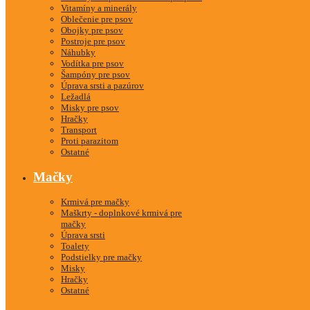
Vitamíny a minerály
Oblečenie pre psov
Obojky pre psov
Postroje pre psov
Náhubky
Vodítka pre psov
Šampóny pre psov
Úprava srsti a pazúrov
Ležadlá
Misky pre psov
Hračky
Transport
Proti parazitom
Ostatné
Mačky
Krmivá pre mačky
Maškrty - doplnkové krmivá pre
mačky
Úprava srsti
Toalety
Podstielky pre mačky
Misky
Hračky
Ostatné