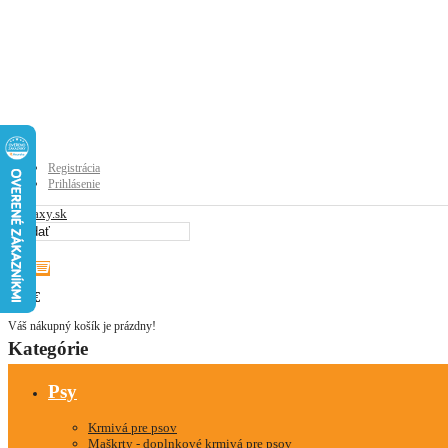
Registrácia
Prihlásenie
0
0
0.00€
Váš nákupný košík je prázdny!
Kategórie
Psy
Krmivá pre psov
Maškrty - doplnkové krmivá pre psov