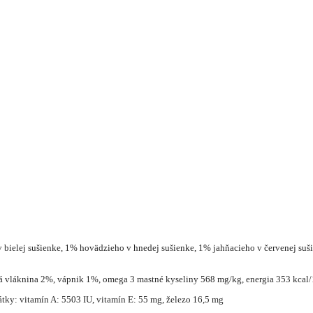
bielej sušienke, 1% hovädzieho v hnedej sušienke, 1% jahňacieho v červenej sušie
á vláknina 2%, vápnik 1%, omega 3 mastné kyseliny 568 mg/kg, energia 353 kcal
tky: vitamín A: 5503 IU, vitamín E: 55 mg, železo 16,5 mg