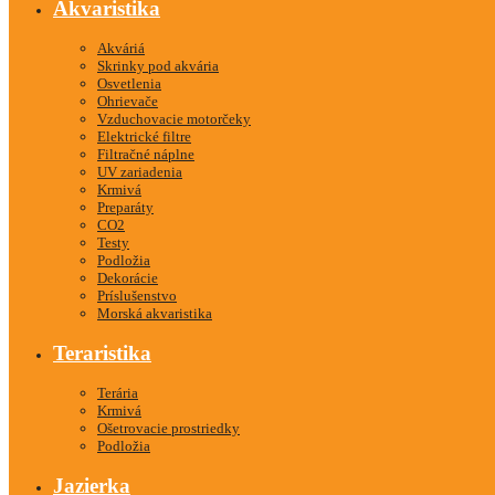
Akvaristika
Akváriá
Skrinky pod akvária
Osvetlenia
Ohrievače
Vzduchovacie motorčeky
Elektrické filtre
Filtračné náplne
UV zariadenia
Krmivá
Preparáty
CO2
Testy
Podložia
Dekorácie
Príslušenstvo
Morská akvaristika
Teraristika
Terária
Krmivá
Ošetrovacie prostriedky
Podložia
Jazierka