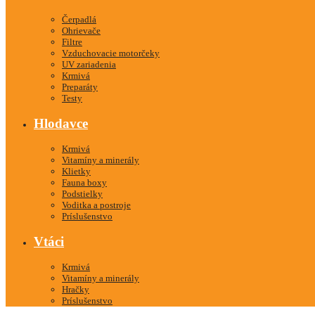
Čerpadlá
Ohrievače
Filtre
Vzduchovacie motorčeky
UV zariadenia
Krmivá
Preparáty
Testy
Hlodavce
Krmivá
Vitamíny a minerály
Klietky
Fauna boxy
Podstielky
Voditka a postroje
Príslušenstvo
Vtáci
Krmivá
Vitamíny a minerály
Hračky
Príslušenstvo