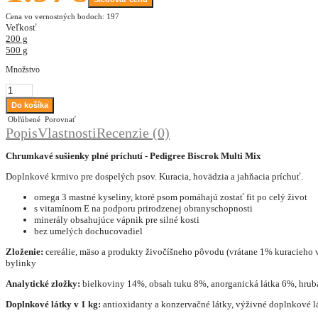
Cena vo vernostných bodoch: 197
Veľkosť
200 g
500 g
Množstvo
Obľúbené
Porovnať
Popis
Vlastnosti
Recenzie (0)
Chrumkavé sušienky plné príchutí - Pedigree Biscrok Multi Mix
Doplnkové krmivo pre dospelých psov. Kuracia, hovädzia a jahňacia príchuť.
omega 3 mastné kyseliny, ktoré psom pomáhajú zostať fit po celý život
s vitamínom E na podporu prirodzenej obranyschopnosti
minerály obsahujúce vápnik pre silné kosti
bez umelých dochucovadiel
Zloženie:
cereálie, mäso a produkty živočíšneho pôvodu (vrátane 1% kuracieho v 
bylinky
Analytické zložky:
bielkoviny 14%, obsah tuku 8%, anorganická látka 6%, hrub
Doplnkové látky v 1 kg:
antioxidanty a konzervačné látky, výživné doplnkové lá