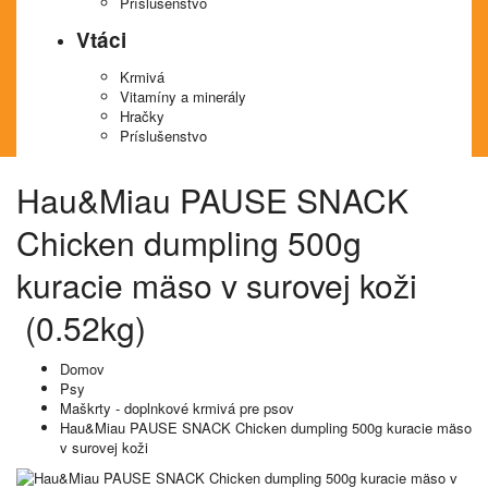
Príslušenstvo
Vtáci
Krmivá
Vitamíny a minerály
Hračky
Príslušenstvo
Hau&Miau PAUSE SNACK
Chicken dumpling 500g
kuracie mäso v surovej koži
(0.52kg)
Domov
Psy
Maškrty - doplnkové krmivá pre psov
Hau&Miau PAUSE SNACK Chicken dumpling 500g kuracie mäso
v surovej koži