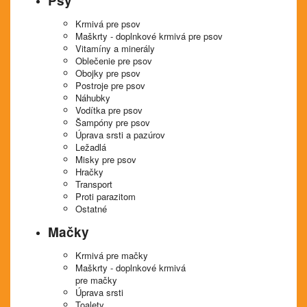
Psy
Krmivá pre psov
Maškrty - doplnkové krmivá pre psov
Vitamíny a minerály
Oblečenie pre psov
Obojky pre psov
Postroje pre psov
Náhubky
Vodítka pre psov
Šampóny pre psov
Úprava srsti a pazúrov
Ležadlá
Misky pre psov
Hračky
Transport
Proti parazitom
Ostatné
Mačky
Krmivá pre mačky
Maškrty - doplnkové krmivá
pre mačky
Úprava srsti
Toalety