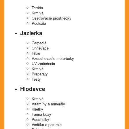
Terária
Krmivá
Ošetrovacie prostriedky
Podložia
Jazierka
Čerpadlá
Ohrievače
Filtre
Vzduchovacie motorčeky
UV zariadenia
Krmivá
Preparáty
Testy
Hlodavce
Krmivá
Vitamíny a minerály
Klietky
Fauna boxy
Podstielky
Voditka a postroje