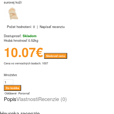
Počet hodnotení: 0
|
Napísať recenziu
Dostupnosť:
Skladom
Hrubá hmotnosť
0.52kg
10.07€
Sledovať cenu
Cena vo vernostných bodoch: 1007
Množstvo
Obľúbené
Porovnať
Popis
Vlastnosti
Recenzie (0)
Heureka recenzie