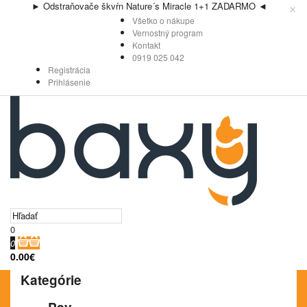
×
► Odstraňovače škvŕn Nature´s Miracle 1+1 ZADARMO ◄
Všetko o nákupe
Vernostný program
Kontakt
0919 025 042
Registrácia
Prihlásenie
0
0
0.00€
Kategórie