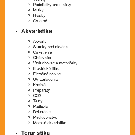
Podstielky pre mačky
Misky
Hračky
Ostatné
Akvaristika
Akváriá
Skrinky pod akvária
Osvetlenia
Ohrievače
Vzduchovacie motorčeky
Elektrické filtre
Filtračné náplne
UV zariadenia
Krmivá
Preparáty
CO2
Testy
Podložia
Dekorácie
Príslušenstvo
Morská akvaristika
Teraristika