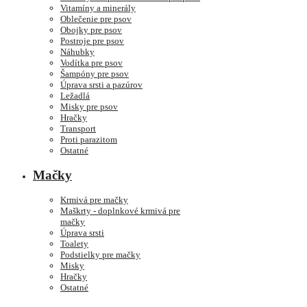
Vitamíny a minerály
Oblečenie pre psov
Obojky pre psov
Postroje pre psov
Náhubky
Vodítka pre psov
Šampóny pre psov
Úprava srsti a pazúrov
Ležadlá
Misky pre psov
Hračky
Transport
Proti parazitom
Ostatné
Mačky
Krmivá pre mačky
Maškrty - doplnkové krmivá pre
mačky
Úprava srsti
Toalety
Podstielky pre mačky
Misky
Hračky
Ostatné