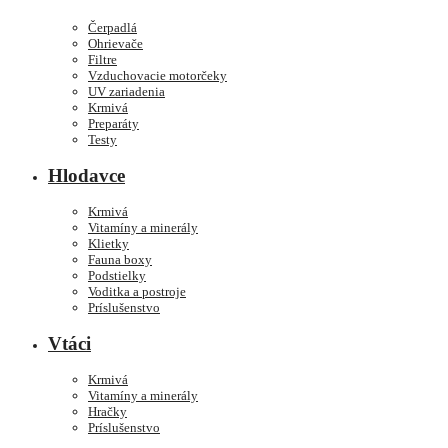
Čerpadlá
Ohrievače
Filtre
Vzduchovacie motorčeky
UV zariadenia
Krmivá
Preparáty
Testy
Hlodavce
Krmivá
Vitamíny a minerály
Klietky
Fauna boxy
Podstielky
Voditka a postroje
Príslušenstvo
Vtáci
Krmivá
Vitamíny a minerály
Hračky
Príslušenstvo