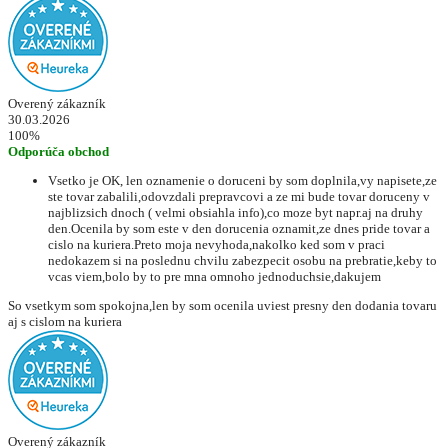
Overený zákazník
30.03.2026
100%
Odporúča obchod
Vsetko je OK, len oznamenie o doruceni by som doplnila,vy napisete,ze
ste tovar zabalili,odovzdali prepravcovi a ze mi bude tovar doruceny v
najblizsich dnoch ( velmi obsiahla info),co moze byt napr.aj na druhy
den.Ocenila by som este v den dorucenia oznamit,ze dnes pride tovar a
cislo na kuriera.Preto moja nevyhoda,nakolko ked som v praci
nedokazem si na poslednu chvilu zabezpecit osobu na prebratie,keby to
vcas viem,bolo by to pre mna omnoho jednoduchsie,dakujem
So vsetkym som spokojna,len by som ocenila uviest presny den dodania tovaru
aj s cislom na kuriera
Overený zákazník