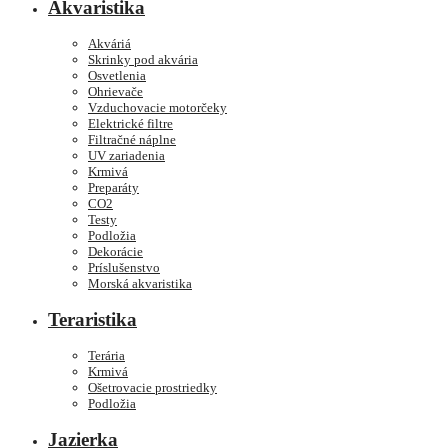
Akvaristika
Akváriá
Skrinky pod akvária
Osvetlenia
Ohrievače
Vzduchovacie motorčeky
Elektrické filtre
Filtračné náplne
UV zariadenia
Krmivá
Preparáty
CO2
Testy
Podložia
Dekorácie
Príslušenstvo
Morská akvaristika
Teraristika
Terária
Krmivá
Ošetrovacie prostriedky
Podložia
Jazierka