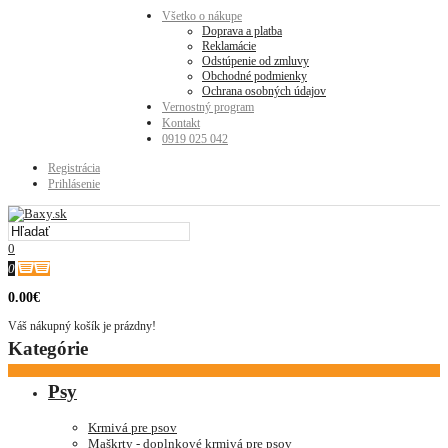
Všetko o nákupe
Doprava a platba
Reklamácie
Odstúpenie od zmluvy
Obchodné podmienky
Ochrana osobných údajov
Vernostný program
Kontakt
0919 025 042
Registrácia
Prihlásenie
0
0
0.00€
Váš nákupný košík je prázdny!
Kategórie
Psy
Krmivá pre psov
Maškrty - doplnkové krmivá pre psov