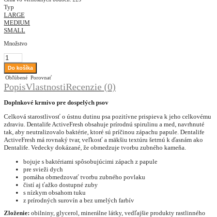
Typ
LARGE
MEDIUM
SMALL
Množstvo
Obľúbené
Porovnať
Popis
Vlastnosti
Recenzie (0)
Doplnkové krmivo pre dospelých psov
Celková starostlivosť o ústnu dutinu psa pozitívne prispieva k jeho celkovému
zdraviu. Dentalife ActiveFresh obsahuje prírodnú spirulinu a med, navrhnuté
tak, aby neutralizovalo baktérie, ktoré sú príčinou zápachu papule. Dentalife
ActiveFresh má rovnaký tvar, veľkosť a mäkšiu textúru šetrnú k ďasnám ako
Dentalife. Vedecky dokázané, že obmedzuje tvorbu zubného kameňa.
bojuje s baktériami spôsobujúcimi zápach z papule
pre svieži dych
pomáha obmedzovať tvorbu zubného povlaku
čistí aj ťažko dostupné zuby
s nízkym obsahom tuku
z prírodných surovín a bez umelých farbív
Zloženie:
obilniny, glycerol, minerálne látky, vedľajšie produkty rastlinného