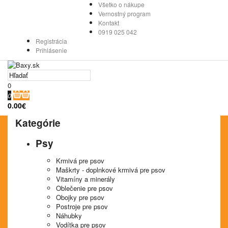
Všetko o nákupe
Vernostný program
Kontakt
0919 025 042
Registrácia
Prihlásenie
0
0
0.00€
Kategórie
Psy
Krmivá pre psov
Maškrty - doplnkové krmivá pre psov
Vitamíny a minerály
Oblečenie pre psov
Obojky pre psov
Postroje pre psov
Náhubky
Vodítka pre psov