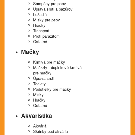
Šampóny pre psov
Úprava srsti a pazúrov
Ležadlá
Misky pre psov
Hračky
Transport
Proti parazitom
Ostatné
Mačky
Krmivá pre mačky
Maškrty - doplnkové krmivá
pre mačky
Úprava srsti
Toalety
Podstielky pre mačky
Misky
Hračky
Ostatné
Akvaristika
Akváriá
Skrinky pod akvária