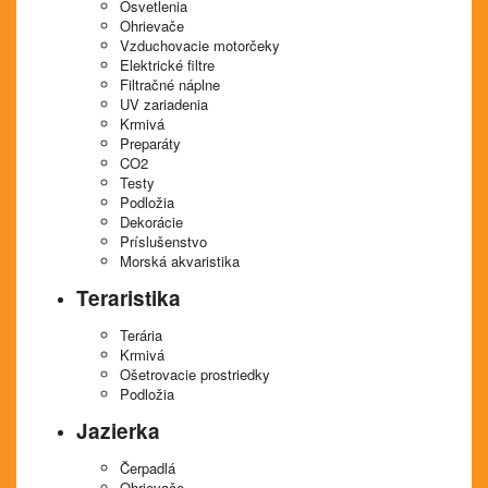
Osvetlenia
Ohrievače
Vzduchovacie motorčeky
Elektrické filtre
Filtračné náplne
UV zariadenia
Krmivá
Preparáty
CO2
Testy
Podložia
Dekorácie
Príslušenstvo
Morská akvaristika
Teraristika
Terária
Krmivá
Ošetrovacie prostriedky
Podložia
Jazierka
Čerpadlá
Ohrievače