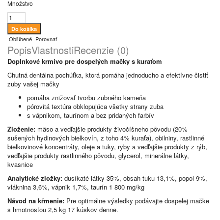
Množstvo
Obľúbené
Porovnať
Popis
Vlastnosti
Recenzie (0)
Doplnkové krmivo pre dospelých mačky s kuraťom
Chutná dentálna pochúťka, ktorá pomáha jednoducho a efektívne čistiť
zuby vašej mačky
pomáha znižovať tvorbu zubného kameňa
pórovitá textúra obklopujúca všetky strany zuba
s vápnikom, taurínom a bez pridaných farbív
Zloženie:
mäso a vedľajšie produkty živočíšneho pôvodu (20%
sušených hydinových bielkovín, z toho 4% kuraťa), obilniny, rastlinné
bielkovinové koncentráty, oleje a tuky, ryby a vedľajšie produkty z rýb,
vedľajšie produkty rastlinného pôvodu, glycerol, minerálne látky,
kvasnice
Analytické zložky:
dusíkaté látky 35%, obsah tuku 13,1%, popol 9%,
vláknina 3,6%, vápnik 1,7%, taurín 1 800 mg/kg
Návod na kŕmenie:
Pre optimálne výsledky podávajte dospelej mačke
s hmotnosťou 2,5 kg 17 kúskov denne.