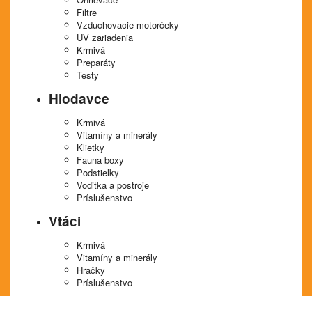
Filtre
Vzduchovacie motorčeky
UV zariadenia
Krmivá
Preparáty
Testy
Hlodavce
Krmivá
Vitamíny a minerály
Klietky
Fauna boxy
Podstielky
Voditka a postroje
Príslušenstvo
Vtáci
Krmivá
Vitamíny a minerály
Hračky
Príslušenstvo