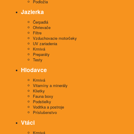
Podložia
Jazierka
Čerpadlá
Ohrievače
Filtre
Vzduchovacie motorčeky
UV zariadenia
Krmivá
Preparáty
Testy
Hlodavce
Krmivá
Vitamíny a minerály
Klietky
Fauna boxy
Podstielky
Voditka a postroje
Príslušenstvo
Vtáci
Krmivá