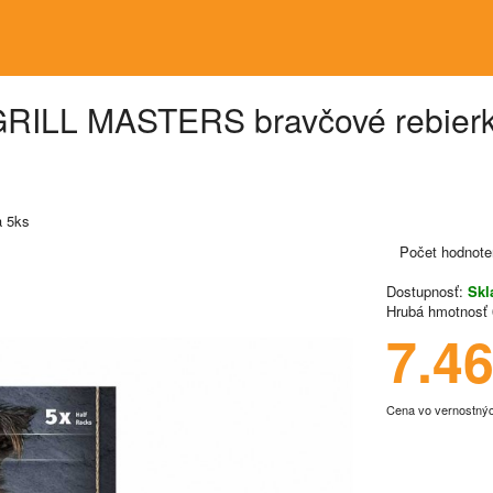
GRILL MASTERS bravčové rebierk
a 5ks
Počet hodnote
Dostupnosť:
Sk
Hrubá hmotnosť
7.4
Cena vo vernostný