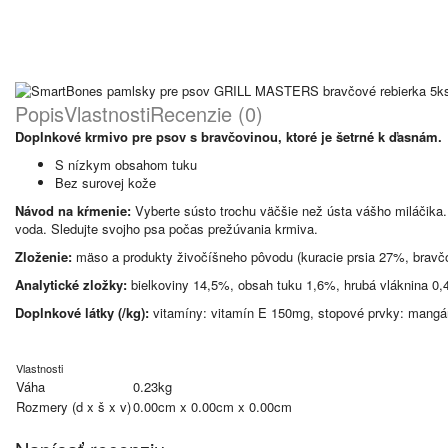
Popis
Vlastnosti
Recenzie (0)
Doplnkové krmivo pre psov s bravčovinou, ktoré je šetrné k ďasnám.
S nízkym obsahom tuku
Bez surovej kože
Návod na kŕmenie:
Vyberte sústo trochu väčšie než ústa vášho miláčika.
voda. Sledujte svojho psa počas prežúvania krmiva.
Zloženie:
mäso a produkty živočíšneho pôvodu (kuracie prsia 27%, bravčov
Analytické zložky:
bielkoviny 14,5%, obsah tuku 1,6%, hrubá vláknina 0,
Doplnkové látky (/kg):
vitamíny: vitamín E 150mg, stopové prvky: mang
Vlastnosti
Váha
0.23kg
Rozmery (d x š x v)
0.00cm x 0.00cm x 0.00cm