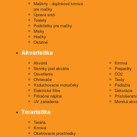
Maškrty - doplnkové krmivá
pre mačky
Úprava srsti
Toalety
Podstielky pre mačky
Misky
Hračky
Ostatné
Akvaristika
Akváriá
Krmivá
Skrinky pod akvária
Preparáty
Osvetlenia
CO2
Ohrievače
Testy
Vzduchovacie motorčeky
Podložia
Elektrické filtre
Dekorácie
Filtračné náplne
Príslušenst
UV zariadenia
Morská akva
Teraristika
Terária
Krmivá
Ošetrovacie prostriedky