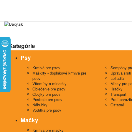
Kategórie
Psy
Krmivá pre psov
Šampóny pr
Maškrty - doplnkové krmivá pre
Úprava srsti
psov
Ležadlá
Vitamíny a minerály
Misky pre p
Oblečenie pre psov
Hračky
Obojky pre psov
Transport
Postroje pre psov
Proti parazi
Náhubky
Ostatné
Vodítka pre psov
Mačky
Krmivá pre mačky