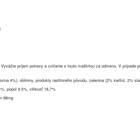
 Vyvážte príjem potravy a cvičenie s touto maškrtou za odmenu. V prípade po
ina 4%), obilniny, produkty rastlinného pôvodu, zelenina (2% karfiol, 2% sla
4%, popol 9,5%, vlhkosť 18,7%
án 98mg