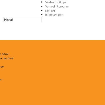
Všetko o nákupe
Vernostný program
Kontakt
0919 025 042
e psov
 a pazúrov
sov
tom