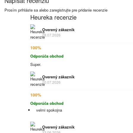
Napísať recenziu
Prosím
prihláste sa
alebo
zaregistrujte
pre pridanie recenzie
Heureka recenzie
Overený zákazník
28.07.2026
100%
Odporúča obchod
Super.
Overený zákazník
20.07.2026
100%
Odporúča obchod
velmi spokojna
Overený zákazník
23.06.2026