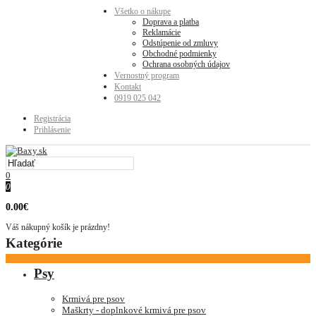
Všetko o nákupe
Doprava a platba
Reklamácie
Odstúpenie od zmluvy
Obchodné podmienky
Ochrana osobných údajov
Vernostný program
Kontakt
0919 025 042
Registrácia
Prihlásenie
0
0
0.00€
Váš nákupný košík je prázdny!
Kategórie
Psy
Krmivá pre psov
Maškrty - doplnkové krmivá pre psov