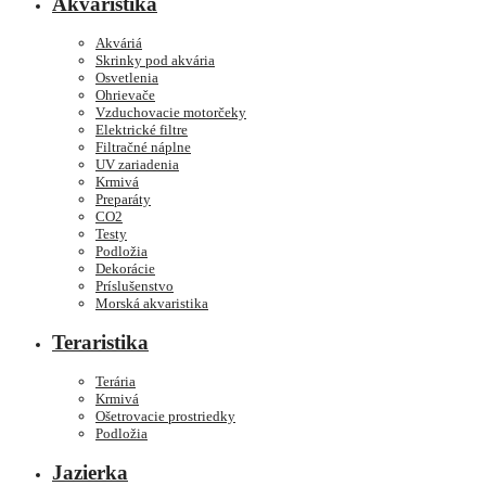
Akvaristika
Akváriá
Skrinky pod akvária
Osvetlenia
Ohrievače
Vzduchovacie motorčeky
Elektrické filtre
Filtračné náplne
UV zariadenia
Krmivá
Preparáty
CO2
Testy
Podložia
Dekorácie
Príslušenstvo
Morská akvaristika
Teraristika
Terária
Krmivá
Ošetrovacie prostriedky
Podložia
Jazierka