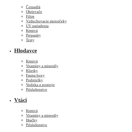
Čerpadlá
Ohrievače
Filtre
Vzduchovacie motorčeky
UV zariadenia
Krmivá
Preparáty
Testy
Hlodavce
Krmivá
Vitamíny a minerály
Klietky
Fauna boxy
Podstielky
Voditka a postroje
Príslušenstvo
Vtáci
Krmivá
Vitamíny a minerály
Hračky
Príslušenstvo