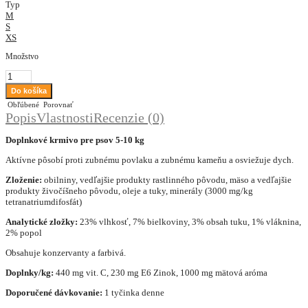
Typ
M
S
XS
Množstvo
Obľúbené
Porovnať
Popis
Vlastnosti
Recenzie (0)
Doplnkové krmivo pre psov 5-10 kg
Aktívne pôsobí proti zubnému povlaku a zubnému kameňu a osviežuje dych.
Zloženie:
obilniny, vedľajšie produkty rastlinného pôvodu, mäso a vedľajšie
produkty živočíšneho pôvodu, oleje a tuky, minerály (3000 mg/kg
tetranatriumdifosfát)
Analytické zložky:
23% vlhkosť, 7% bielkoviny, 3% obsah tuku, 1% vláknina,
2% popol
Obsahuje konzervanty a farbivá.
Doplnky/kg:
440 mg vit. C, 230 mg E6 Zinok, 1000 mg mätová aróma
Doporučené dávkovanie:
1 tyčinka denne