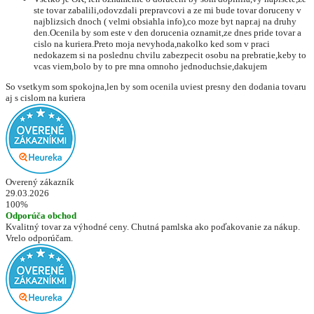
ste tovar zabalili,odovzdali prepravcovi a ze mi bude tovar doruceny v
najblizsich dnoch ( velmi obsiahla info),co moze byt napr.aj na druhy
den.Ocenila by som este v den dorucenia oznamit,ze dnes pride tovar a
cislo na kuriera.Preto moja nevyhoda,nakolko ked som v praci
nedokazem si na poslednu chvilu zabezpecit osobu na prebratie,keby to
vcas viem,bolo by to pre mna omnoho jednoduchsie,dakujem
So vsetkym som spokojna,len by som ocenila uviest presny den dodania tovaru
aj s cislom na kuriera
Overený zákazník
29.03.2026
100%
Odporúča obchod
Kvalitný tovar za výhodné ceny. Chutná pamlska ako poďakovanie za nákup.
Vrelo odporúčam.