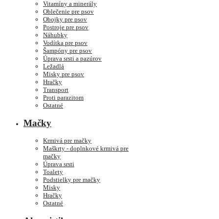
Vitamíny a minerály
Oblečenie pre psov
Obojky pre psov
Postroje pre psov
Náhubky
Vodítka pre psov
Šampóny pre psov
Úprava srsti a pazúrov
Ležadlá
Misky pre psov
Hračky
Transport
Proti parazitom
Ostatné
Mačky
Krmivá pre mačky
Maškrty - doplnkové krmivá pre
mačky
Úprava srsti
Toalety
Podstielky pre mačky
Misky
Hračky
Ostatné