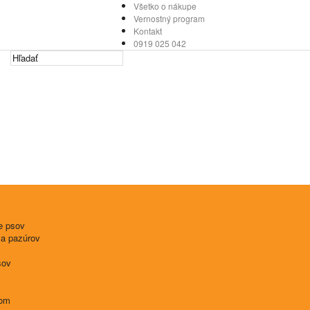
Všetko o nákupe
Vernostný program
Kontakt
0919 025 042
e psov
 a pazúrov
sov
tom