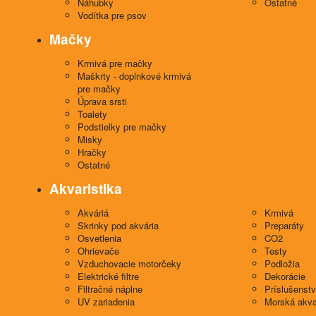
Náhubky
Ostatné
Vodítka pre psov
Mačky
Krmivá pre mačky
Maškrty - doplnkové krmivá
pre mačky
Úprava srsti
Toalety
Podstielky pre mačky
Misky
Hračky
Ostatné
Akvaristika
Akváriá
Krmivá
Skrinky pod akvária
Preparáty
Osvetlenia
CO2
Ohrievače
Testy
Vzduchovacie motorčeky
Podložia
Elektrické filtre
Dekorácie
Filtračné náplne
Príslušenst
UV zariadenia
Morská akva