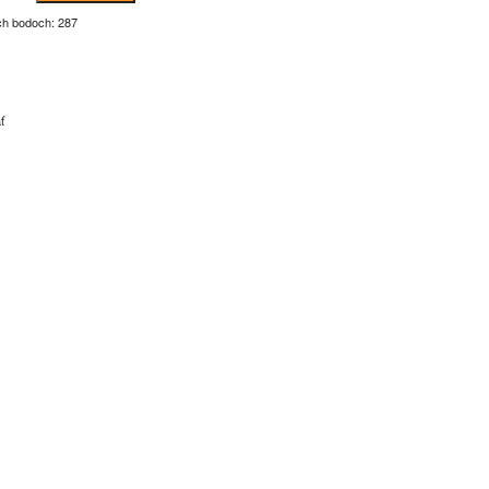
ch bodoch: 287
ť