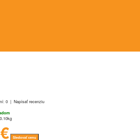
ní: 0
|
Napísať recenziu
ladom
0.10kg
7€
Sledovať cenu