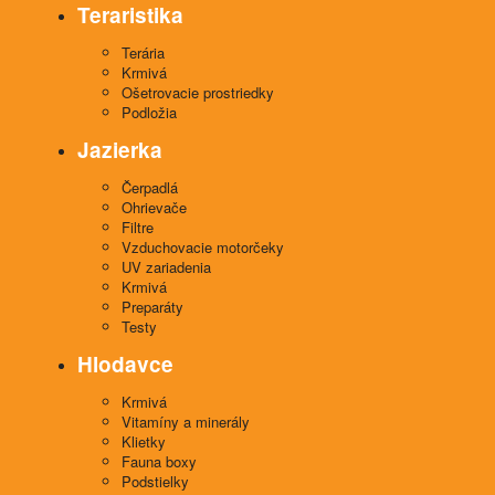
Teraristika
Terária
Krmivá
Ošetrovacie prostriedky
Podložia
Jazierka
Čerpadlá
Ohrievače
Filtre
Vzduchovacie motorčeky
UV zariadenia
Krmivá
Preparáty
Testy
Hlodavce
Krmivá
Vitamíny a minerály
Klietky
Fauna boxy
Podstielky