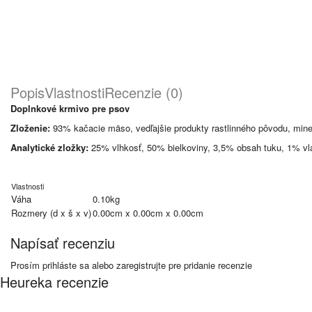
Popis
Vlastnosti
Recenzie (0)
Doplnkové krmivo pre psov
Zloženie:
93% kačacie mäso, vedľajšie produkty rastlinného pôvodu, mine
Analytické zložky:
25% vlhkosť, 50% bielkoviny, 3,5% obsah tuku, 1% vl
Vlastnosti
Váha
0.10kg
Rozmery (d x š x v)
0.00cm x 0.00cm x 0.00cm
Napísať recenziu
Prosím
prihláste sa
alebo
zaregistrujte
pre pridanie recenzie
Heureka recenzie