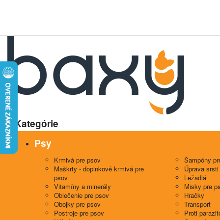
Kategórie
Psy
Krmivá pre psov
Šampóny pr
Maškrty - doplnkové krmivá pre
Úprava srsti
psov
Ležadlá
Vitamíny a minerály
Misky pre p
Oblečenie pre psov
Hračky
Obojky pre psov
Transport
Postroje pre psov
Proti parazi