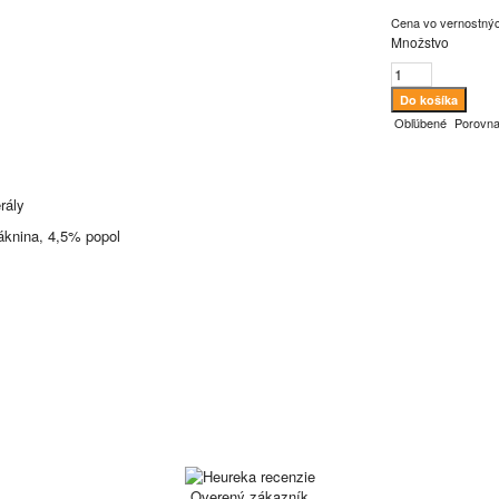
Cena vo vernostný
Množstvo
Obľúbené
Porovna
rály
áknina, 4,5% popol
Overený zákazník