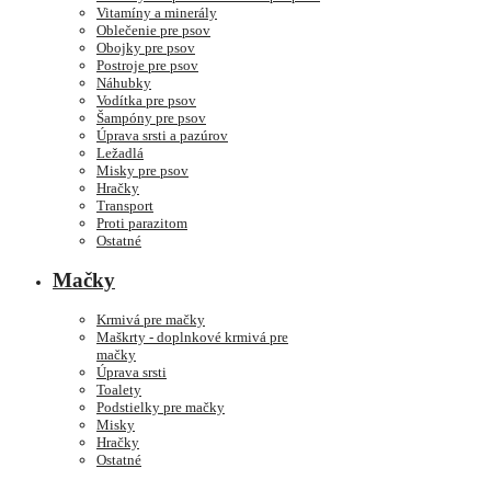
Vitamíny a minerály
Oblečenie pre psov
Obojky pre psov
Postroje pre psov
Náhubky
Vodítka pre psov
Šampóny pre psov
Úprava srsti a pazúrov
Ležadlá
Misky pre psov
Hračky
Transport
Proti parazitom
Ostatné
Mačky
Krmivá pre mačky
Maškrty - doplnkové krmivá pre
mačky
Úprava srsti
Toalety
Podstielky pre mačky
Misky
Hračky
Ostatné