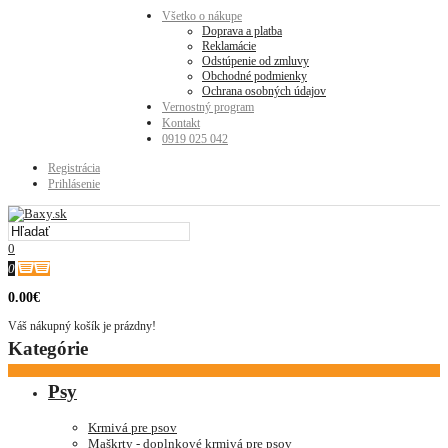
Všetko o nákupe
Doprava a platba
Reklamácie
Odstúpenie od zmluvy
Obchodné podmienky
Ochrana osobných údajov
Vernostný program
Kontakt
0919 025 042
Registrácia
Prihlásenie
0
0
0.00€
Váš nákupný košík je prázdny!
Kategórie
Psy
Krmivá pre psov
Maškrty - doplnkové krmivá pre psov