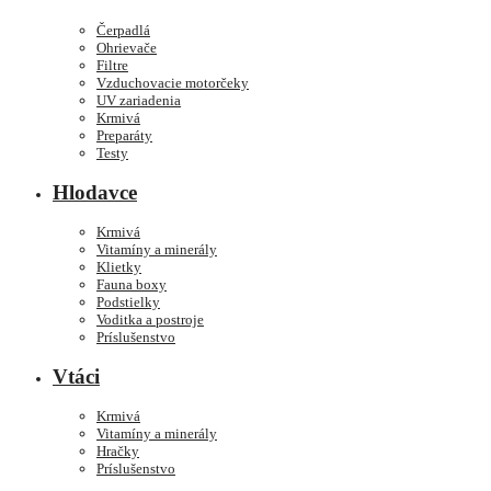
Čerpadlá
Ohrievače
Filtre
Vzduchovacie motorčeky
UV zariadenia
Krmivá
Preparáty
Testy
Hlodavce
Krmivá
Vitamíny a minerály
Klietky
Fauna boxy
Podstielky
Voditka a postroje
Príslušenstvo
Vtáci
Krmivá
Vitamíny a minerály
Hračky
Príslušenstvo