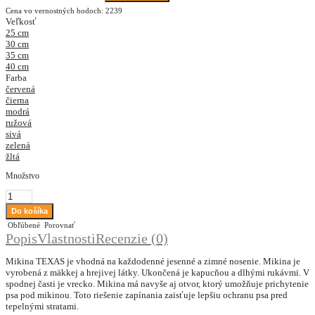
Cena vo vernostných bodoch: 2239
Veľkosť
25 cm
30 cm
35 cm
40 cm
Farba
červená
čierna
modrá
ružová
sivá
zelená
žltá
Množstvo
Obľúbené
Porovnať
Popis
Vlastnosti
Recenzie (0)
Mikina TEXAS je vhodná na každodenné jesenné a zimné nosenie. Mikina je
vyrobená z mäkkej a hrejivej látky. Ukončená je kapucňou a dlhými rukávmi. V
spodnej časti je vrecko. Mikina má navyše aj otvor, ktorý umožňuje prichytenie
psa pod mikinou. Toto riešenie zapínania zaisťuje lepšiu ochranu psa pred
tepelnými stratami.