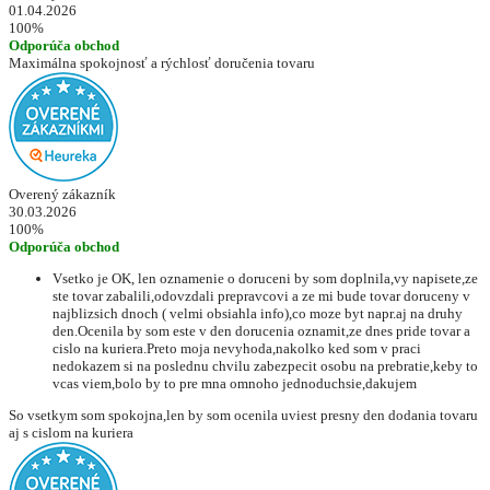
01.04.2026
100%
Odporúča obchod
Maximálna spokojnosť a rýchlosť doručenia tovaru
Overený zákazník
30.03.2026
100%
Odporúča obchod
Vsetko je OK, len oznamenie o doruceni by som doplnila,vy napisete,ze
ste tovar zabalili,odovzdali prepravcovi a ze mi bude tovar doruceny v
najblizsich dnoch ( velmi obsiahla info),co moze byt napr.aj na druhy
den.Ocenila by som este v den dorucenia oznamit,ze dnes pride tovar a
cislo na kuriera.Preto moja nevyhoda,nakolko ked som v praci
nedokazem si na poslednu chvilu zabezpecit osobu na prebratie,keby to
vcas viem,bolo by to pre mna omnoho jednoduchsie,dakujem
So vsetkym som spokojna,len by som ocenila uviest presny den dodania tovaru
aj s cislom na kuriera