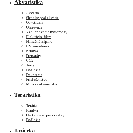
Akvaristika
Akváriá
Skrinky pod akvária
Osvetlenia
Ohrievače
Vzduchovacie motorčeky
Elektrické filtre
Filtračné náplne
UV zariadenia
Krmivá
Preparáty
CO2
Testy
Podložia
Dekorácie
Príslušenstvo
Morská akvaristika
Teraristika
Terária
Krmivá
Ošetrovacie prostriedky
Podložia
Jazierka