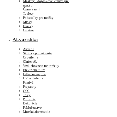
Maškrty - doplnkové krmivá pre
mačky
Úprava srsti
Toalety
Podstielky pre mačky
Misky
Hračky
Ostatné
Akvaristika
Akváriá
Skrinky pod akvária
Osvetlenia
Ohrievače
Vzduchovacie motorčeky
Elektrické filtre
Filtračné náplne
UV zariadenia
Krmivá
Preparáty
CO2
Testy
Podložia
Dekorácie
Príslušenstvo
Morská akvaristika