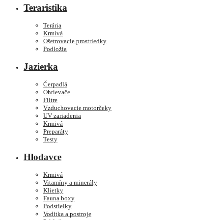
Teraristika
Terária
Krmivá
Ošetrovacie prostriedky
Podložia
Jazierka
Čerpadlá
Ohrievače
Filtre
Vzduchovacie motorčeky
UV zariadenia
Krmivá
Preparáty
Testy
Hlodavce
Krmivá
Vitamíny a minerály
Klietky
Fauna boxy
Podstielky
Voditka a postroje