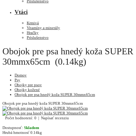
Príslušenstvo
Vtáci
Krmivá
Vitamíny a minerály
Hračky
Príslušenstvo
Obojok pre psa hnedý koža SUPER
30mmx65cm (0.14kg)
Domov
Psy
Obojky pre psov
Obojky kožené
Obojok pre psa hnedý koža SUPER 30mmx65cm
Obojok pre psa hnedý koža SUPER 30mmx65cm
Počet hodnotení: 0
|
Napísať recenziu
Dostupnosť:
Skladom
Hrubá hmotnosť
0.14kg