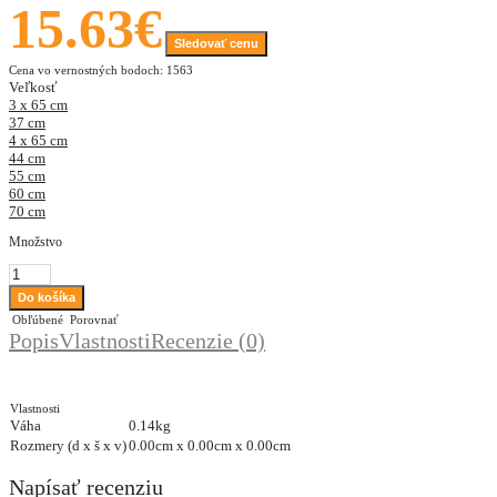
15.63€
Sledovať cenu
Cena vo vernostných bodoch: 1563
Veľkosť
3 x 65 cm
37 cm
4 x 65 cm
44 cm
55 cm
60 cm
70 cm
Množstvo
Obľúbené
Porovnať
Popis
Vlastnosti
Recenzie (0)
Vlastnosti
Váha
0.14kg
Rozmery (d x š x v)
0.00cm x 0.00cm x 0.00cm
Napísať recenziu