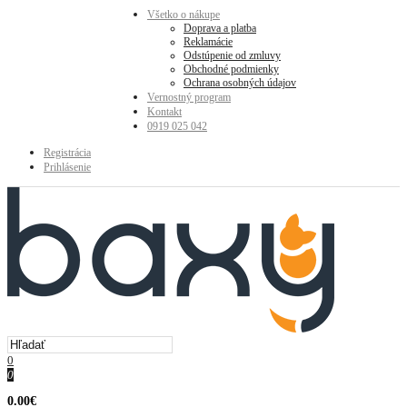
Všetko o nákupe
Doprava a platba
Reklamácie
Odstúpenie od zmluvy
Obchodné podmienky
Ochrana osobných údajov
Vernostný program
Kontakt
0919 025 042
Registrácia
Prihlásenie
0
0
0.00€