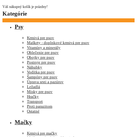
Váš nákupný košík je prázdny!
Kategórie
Psy
Krmivá pre psov
Maškrty - doplnkové krmivá pre psov
Vitamíny a minerály
Oblečenie pre psov
Obojky pre psov
Postroje pre psov
Náhubky
Vodítka pre psov
Šampóny pre psov
Úprava srsti a pazúrov
Ležadlá
Misky pre psov
Hračky
Transport
Proti parazitom
Ostatné
Mačky
Krmivá pre mačky