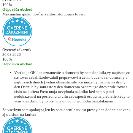
100%
Odporúča obchod
Maximálna spokojnosť a rýchlosť doručenia tovaru
Overený zákazník
30.03.2026
100%
Odporúča obchod
Vsetko je OK, len oznamenie o doruceni by som doplnila,vy napisete,ze
ste tovar zabalili,odovzdali prepravcovi a ze mi bude tovar doruceny v
najblizsich dnoch ( velmi obsiahla info),co moze byt napr.aj na druhy
den.Ocenila by som este v den dorucenia oznamit,ze dnes pride tovar a
cislo na kuriera.Preto moja nevyhoda,nakolko ked som v praci
nedokazem si na poslednu chvilu zabezpecit osobu na prebratie,keby to
vcas viem,bolo by to pre mna omnoho jednoduchsie,dakujem
So vsetkym som spokojna,len by som ocenila uviest presny den dodania tovaru
aj s cislom na kuriera