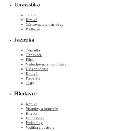
Teraristika
Terária
Krmivá
Ošetrovacie prostriedky
Podložia
Jazierka
Čerpadlá
Ohrievače
Filtre
Vzduchovacie motorčeky
UV zariadenia
Krmivá
Preparáty
Testy
Hlodavce
Krmivá
Vitamíny a minerály
Klietky
Fauna boxy
Podstielky
Voditka a postroje