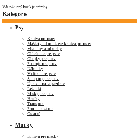
Váš nákupný košík je prázdny!
Kategórie
Psy
Krmivá pre psov
Maškrty - doplnkové krmivá pre psov
Vitamíny a minerály
Oblečenie pre psov
Obojky pre psov
Postroje pre psov
Náhubky
Vodítka pre psov
Šampóny pre psov
Úprava srsti a pazúrov
Ležadlá
Misky pre psov
Hračky
Transport
Proti parazitom
Ostatné
Mačky
Krmivá pre mačky