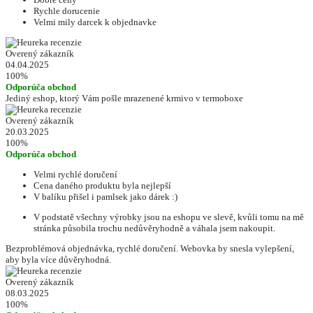
Rychle dorucenie
Velmi mily darcek k objednavke
Overený zákazník
04.04.2025
100%
Odporúča obchod
Jediný eshop, ktorý Vám pošle mrazenené krmivo v termoboxe
Overený zákazník
20.03.2025
100%
Odporúča obchod
Velmi rychlé doručení
Cena daného produktu byla nejlepší
V balíku přišel i pamlsek jako dárek :)
V podstatě všechny výrobky jsou na eshopu ve slevě, kvůli tomu na mě
stránka působila trochu nedůvěryhodně a váhala jsem nakoupit.
Bezproblémová objednávka, rychlé doručení. Webovka by snesla vylepšení,
aby byla více důvěryhodná.
Overený zákazník
08.03.2025
100%