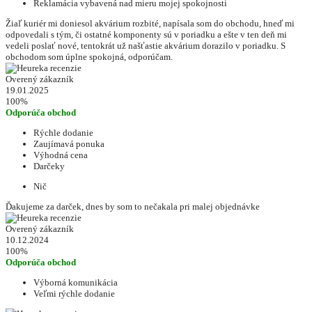
Reklamácia vybavená nad mieru mojej spokojnosti
Žiaľ kuriér mi doniesol akvárium rozbité, napísala som do obchodu, hneď mi
odpovedali s tým, či ostatné komponenty sú v poriadku a ešte v ten deň mi
vedeli poslať nové, tentokrát už našťastie akvárium dorazilo v poriadku. S
obchodom som úplne spokojná, odporúčam.
Overený zákazník
19.01.2025
100%
Odporúča obchod
Rýchle dodanie
Zaujímavá ponuka
Výhodná cena
Darčeky
Nič
Ďakujeme za darček, dnes by som to nečakala pri malej objednávke
Overený zákazník
10.12.2024
100%
Odporúča obchod
Výborná komunikácia
Veľmi rýchle dodanie