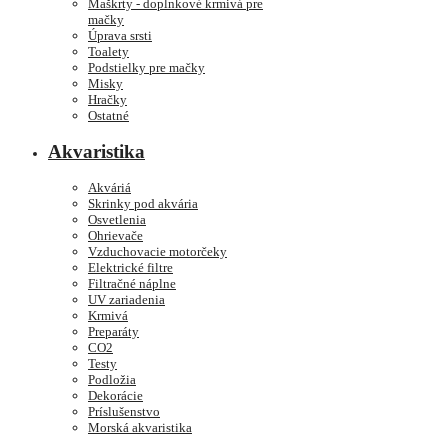
Maškrty - doplnkové krmivá pre
mačky
Úprava srsti
Toalety
Podstielky pre mačky
Misky
Hračky
Ostatné
Akvaristika
Akváriá
Skrinky pod akvária
Osvetlenia
Ohrievače
Vzduchovacie motorčeky
Elektrické filtre
Filtračné náplne
UV zariadenia
Krmivá
Preparáty
CO2
Testy
Podložia
Dekorácie
Príslušenstvo
Morská akvaristika