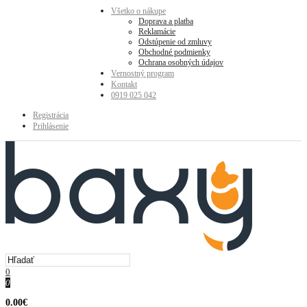
Všetko o nákupe
Doprava a platba
Reklamácie
Odstúpenie od zmluvy
Obchodné podmienky
Ochrana osobných údajov
Vernostný program
Kontakt
0919 025 042
Registrácia
Prihlásenie
0
0
0.00€