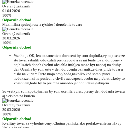
Overený zákazník
01.04.2026
100%
Odporúča obchod
Maximálna spokojnosť a rýchlosť doručenia tovaru
Overený zákazník
30.03.2026
100%
Odporúča obchod
Vsetko je OK, len oznamenie o doruceni by som doplnila,vy napisete,ze
ste tovar zabalili,odovzdali prepravcovi a ze mi bude tovar doruceny v
najblizsich dnoch ( velmi obsiahla info),co moze byt napr.aj na druhy
den.Ocenila by som este v den dorucenia oznamit,ze dnes pride tovar a
cislo na kuriera.Preto moja nevyhoda,nakolko ked som v praci
nedokazem si na poslednu chvilu zabezpecit osobu na prebratie,keby to
vcas viem,bolo by to pre mna omnoho jednoduchsie,dakujem
So vsetkym som spokojna,len by som ocenila uviest presny den dodania tovaru
aj s cislom na kuriera
Overený zákazník
29.03.2026
100%
Odporúča obchod
Kvalitný tovar za výhodné ceny. Chutná pamlska ako poďakovanie za nákup.
Vrelo odporúčam.