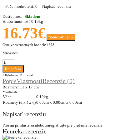
Počet hodnotení: 0
|
Napísať recenziu
Dostupnosť:
Skladom
Hrubá hmotnosť
0.19kg
16.73€
Sledovať cenu
Cena vo vernostných bodoch: 1673
Množstvo
Obľúbené
Porovnať
Popis
Vlastnosti
Recenzie (0)
Rozmery: 11 x 17 cm
Vlastnosti
Váha
0.19kg
Rozmery (d x š x v)
0.00cm x 0.00cm x 0.00cm
Napísať recenziu
Prosím
prihláste sa
alebo
zaregistrujte
pre pridanie recenzie
Heureka recenzie