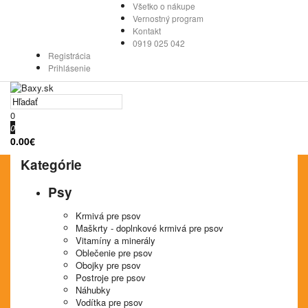
Všetko o nákupe
Vernostný program
Kontakt
0919 025 042
Registrácia
Prihlásenie
0
0
0.00€
Kategórie
Psy
Krmivá pre psov
Maškrty - doplnkové krmivá pre psov
Vitamíny a minerály
Oblečenie pre psov
Obojky pre psov
Postroje pre psov
Náhubky
Vodítka pre psov