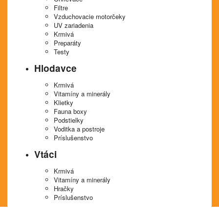
Filtre
Vzduchovacie motorčeky
UV zariadenia
Krmivá
Preparáty
Testy
Hlodavce
Krmivá
Vitamíny a minerály
Klietky
Fauna boxy
Podstielky
Voditka a postroje
Príslušenstvo
Vtáci
Krmivá
Vitamíny a minerály
Hračky
Príslušenstvo