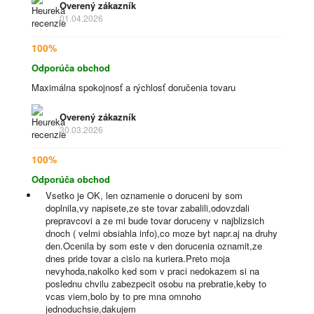
Overený zákazník
01.04.2026
100%
Odporúča obchod
Maximálna spokojnosť a rýchlosť doručenia tovaru
Overený zákazník
30.03.2026
100%
Odporúča obchod
Vsetko je OK, len oznamenie o doruceni by som
doplnila,vy napisete,ze ste tovar zabalili,odovzdali
prepravcovi a ze mi bude tovar doruceny v najblizsich
dnoch ( velmi obsiahla info),co moze byt napr.aj na druhy
den.Ocenila by som este v den dorucenia oznamit,ze
dnes pride tovar a cislo na kuriera.Preto moja
nevyhoda,nakolko ked som v praci nedokazem si na
poslednu chvilu zabezpecit osobu na prebratie,keby to
vcas viem,bolo by to pre mna omnoho
jednoduchsie,dakujem