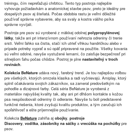
tréningu, čím nepreťažujú chrbticu. Tento typ postroja najlepšie
vyhovuje požiadavkám a anatomickej stavbe psov, preto je ideálny pre
dospelých psov aj šteňatá. Počas obdobia rastu je veľmi dôležité
používať správne vybavenie, aby sa svaly a kostra vášho psíka
správne vyvíjali.
Postroje pre psov sú vyrobené z mäkkej odolnej
polypropylénovej
látky
, takže ani pri intenzívnom používaní nehrozia odreniny či trenie
srsti. Veľmi ľahko sa čistia, stačí ich utrieť vlhkou handričkou alebo v
prípade potreby vyprať a sú opäť pripravené na použitie. Všetky kovania
sú veľmi odolné, navyše vystužené lemami, čo zaisťuje bezpečnosť pri
silnejšom ťahu počas chôdze. Postroj je plne
nastaviteľný v troch
rovinách
.
Kolekcia BeNature
udáva nový, farebný trend. Je tou najlepšou voľbou
pre všetkých, ktorých omrzela klasika a radi vyčnievajú. Amiplay, ktorý
splnil očakávania svojich zákazníkov, sa zameral predovšetkým na
pohodlie a dizajnové farby. Celá séria BeNature je vyrobená z
materiálov najvyššej kvality tak, aby ani pri dlhšom kontakte s kožou
psa nespôsobovali odreniny či odieranie. Navyše tu boli predstavené
funkčné riešenia, ktoré zvyšujú kvalitu produktov, a tým zaručujú ich
spoľahlivosť a ešte príjemnejšie používanie.
Kolekcia
BeNature
zahŕňa aj
obojky
,
postroje
Discovery
,
vodítka
,
zásobníky na sáčky
a
vrecúška na pochúťky
pre
psov.