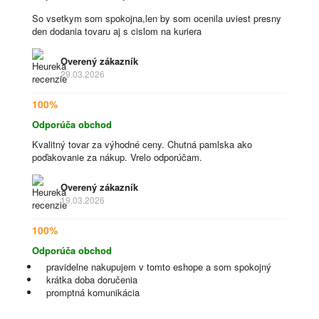
So vsetkym som spokojna,len by som ocenila uviest presny
den dodania tovaru aj s cislom na kuriera
Overený zákazník
29.03.2026
100%
Odporúča obchod
Kvalitný tovar za výhodné ceny. Chutná pamlska ako
poďakovanie za nákup. Vrelo odporúčam.
Overený zákazník
19.03.2026
100%
Odporúča obchod
pravidelne nakupujem v tomto eshope a som spokojný
krátka doba doručenia
promptná komunikácia