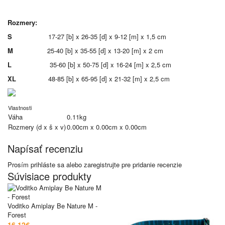
Rozmery:
S
17-27 [b] x 26-35 [d] x 9-12 [m] x 1,5 cm
M
25-40 [b] x 35-55 [d] x 13-20 [m] x 2 cm
L
35-60 [b] x 50-75 [d] x 16-24 [m] x 2,5 cm
XL
48-85 [b] x 65-95 [d] x 21-32 [m] x 2,5 cm
Vlastnosti
Váha
0.11kg
Rozmery (d x š x v)
0.00cm x 0.00cm x 0.00cm
Napísať recenziu
Prosím
prihláste sa
alebo
zaregistrujte
pre pridanie recenzie
Súvisiace produkty
Voditko Amiplay Be Nature M -
Forest
16.12€