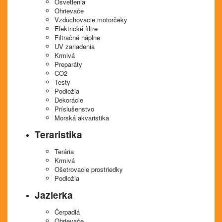
Osvetlenia
Ohrievače
Vzduchovacie motorčeky
Elektrické filtre
Filtračné náplne
UV zariadenia
Krmivá
Preparáty
CO2
Testy
Podložia
Dekorácie
Príslušenstvo
Morská akvaristika
Teraristika
Terária
Krmivá
Ošetrovacie prostriedky
Podložia
Jazierka
Čerpadlá
Ohrievače