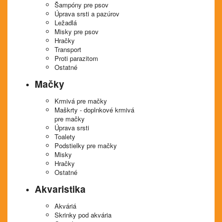
Šampóny pre psov
Úprava srsti a pazúrov
Ležadlá
Misky pre psov
Hračky
Transport
Proti parazitom
Ostatné
Mačky
Krmivá pre mačky
Maškrty - doplnkové krmivá
pre mačky
Úprava srsti
Toalety
Podstielky pre mačky
Misky
Hračky
Ostatné
Akvaristika
Akváriá
Skrinky pod akvária