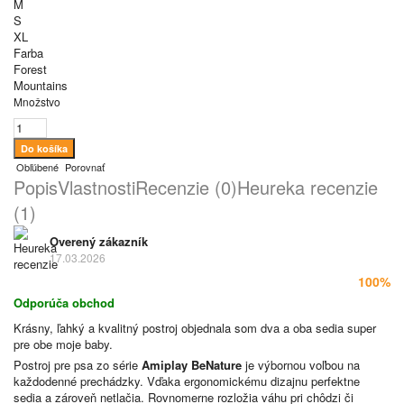
M
S
XL
Farba
Forest
Mountains
Množstvo
Obľúbené
Porovnať
Popis
Vlastnosti
Recenzie (0)
Heureka recenzie
(1)
Overený zákazník
17.03.2026
100%
Odporúča obchod
Krásny, ľahký a kvalitný postroj objednala som dva a oba sedia super
pre obe moje baby.
Postroj pre psa zo série
Amiplay BeNature
je výbornou voľbou na
každodenné prechádzky. Vďaka ergonomickému dizajnu perfektne
sedia a zároveň netlačia. Rovnomerne rozložia váhu pri chôdzi či