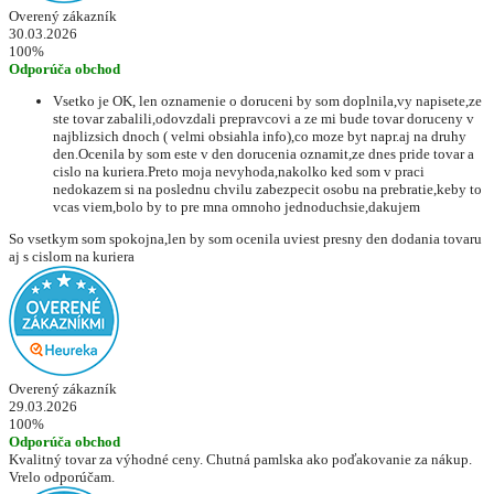
Overený zákazník
30.03.2026
100%
Odporúča obchod
Vsetko je OK, len oznamenie o doruceni by som doplnila,vy napisete,ze
ste tovar zabalili,odovzdali prepravcovi a ze mi bude tovar doruceny v
najblizsich dnoch ( velmi obsiahla info),co moze byt napr.aj na druhy
den.Ocenila by som este v den dorucenia oznamit,ze dnes pride tovar a
cislo na kuriera.Preto moja nevyhoda,nakolko ked som v praci
nedokazem si na poslednu chvilu zabezpecit osobu na prebratie,keby to
vcas viem,bolo by to pre mna omnoho jednoduchsie,dakujem
So vsetkym som spokojna,len by som ocenila uviest presny den dodania tovaru
aj s cislom na kuriera
Overený zákazník
29.03.2026
100%
Odporúča obchod
Kvalitný tovar za výhodné ceny. Chutná pamlska ako poďakovanie za nákup.
Vrelo odporúčam.