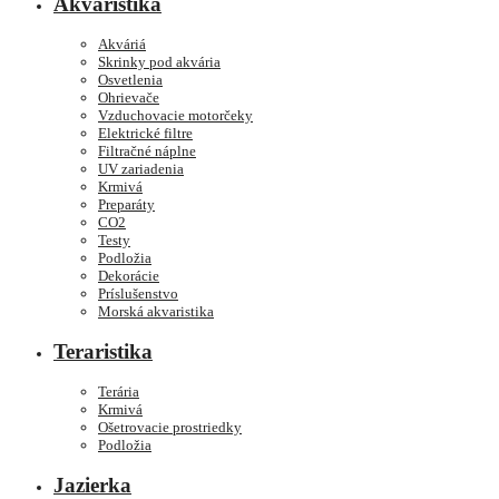
Akvaristika
Akváriá
Skrinky pod akvária
Osvetlenia
Ohrievače
Vzduchovacie motorčeky
Elektrické filtre
Filtračné náplne
UV zariadenia
Krmivá
Preparáty
CO2
Testy
Podložia
Dekorácie
Príslušenstvo
Morská akvaristika
Teraristika
Terária
Krmivá
Ošetrovacie prostriedky
Podložia
Jazierka