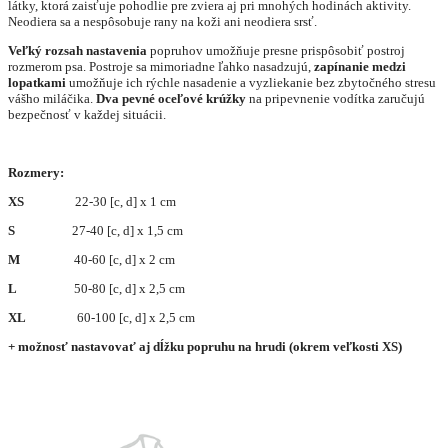
látky, ktorá zaisťuje pohodlie pre zviera aj pri mnohých hodinách aktivity.
Neodiera sa a nespôsobuje rany na koži ani neodiera srsť.
Veľký rozsah nastavenia
popruhov umožňuje presne prispôsobiť postroj
rozmerom psa. Postroje sa mimoriadne ľahko nasadzujú,
zapínanie medzi
lopatkami
umožňuje ich rýchle nasadenie a vyzliekanie bez zbytočného stresu
vášho miláčika.
Dva pevné oceľové krúžky
na pripevnenie vodítka zaručujú
bezpečnosť v každej situácii.
Rozmery:
XS
22-30 [c, d] x 1 cm
S
27-40 [c, d] x 1,5 cm
M
40-60 [c, d] x 2 cm
L
50-80 [c, d] x 2,5 cm
XL
60-100 [c, d] x 2,5 cm
+ možnosť nastavovať aj dĺžku popruhu na hrudi (okrem veľkosti XS)