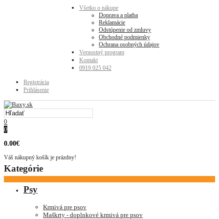
Všetko o nákupe
Doprava a platba
Reklamácie
Odstúpenie od zmluvy
Obchodné podmienky
Ochrana osobných údajov
Vernostný program
Kontakt
0919 025 042
Registrácia
Prihlásenie
0
0
0.00€
Váš nákupný košík je prázdny!
Kategórie
Psy
Krmivá pre psov
Maškrty - doplnkové krmivá pre psov