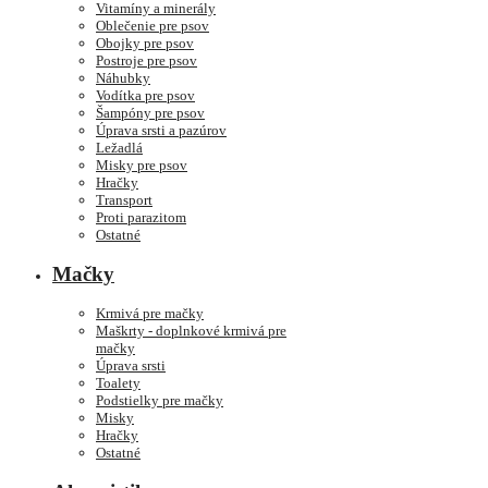
Vitamíny a minerály
Oblečenie pre psov
Obojky pre psov
Postroje pre psov
Náhubky
Vodítka pre psov
Šampóny pre psov
Úprava srsti a pazúrov
Ležadlá
Misky pre psov
Hračky
Transport
Proti parazitom
Ostatné
Mačky
Krmivá pre mačky
Maškrty - doplnkové krmivá pre
mačky
Úprava srsti
Toalety
Podstielky pre mačky
Misky
Hračky
Ostatné