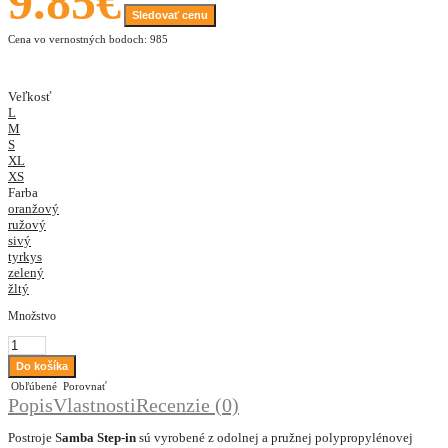
9.85€
Sledovať cenu
Cena vo vernostných bodoch: 985
Veľkosť
L
M
S
XL
XS
Farba
oranžový
ružový
sivý
tyrkys
zelený
žltý
Množstvo
Obľúbené
Porovnať
Popis
Vlastnosti
Recenzie (0)
Postroje S
amba Step-in
sú vyrobené z odolnej a pružnej polypropylénovej