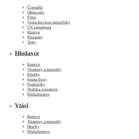
Čerpadlá
Ohrievače
Filtre
Vzduchovacie motorčeky
UV zariadenia
Krmivá
Preparáty
Testy
Hlodavce
Krmivá
Vitamíny a minerály
Klietky
Fauna boxy
Podstielky
Voditka a postroje
Príslušenstvo
Vtáci
Krmivá
Vitamíny a minerály
Hračky
Príslušenstvo