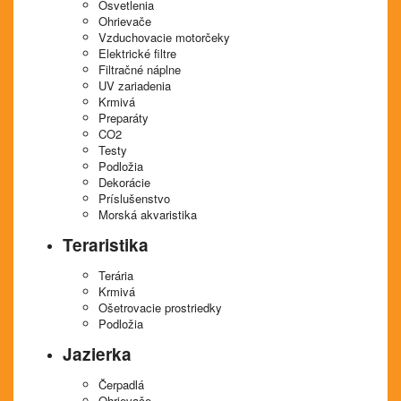
Osvetlenia
Ohrievače
Vzduchovacie motorčeky
Elektrické filtre
Filtračné náplne
UV zariadenia
Krmivá
Preparáty
CO2
Testy
Podložia
Dekorácie
Príslušenstvo
Morská akvaristika
Teraristika
Terária
Krmivá
Ošetrovacie prostriedky
Podložia
Jazierka
Čerpadlá
Ohrievače