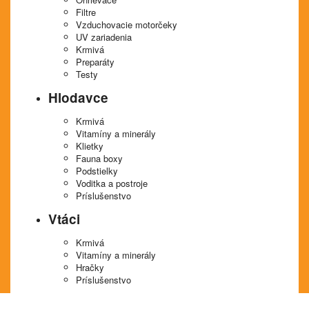
Filtre
Vzduchovacie motorčeky
UV zariadenia
Krmivá
Preparáty
Testy
Hlodavce
Krmivá
Vitamíny a minerály
Klietky
Fauna boxy
Podstielky
Voditka a postroje
Príslušenstvo
Vtáci
Krmivá
Vitamíny a minerály
Hračky
Príslušenstvo