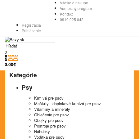
Všetko o nákupe
Vernostný program
Kontakt
0919 025 042
Registrácia
Prihlásenie
0
0
0.00€
Kategórie
Psy
Krmivá pre psov
Maškrty - doplnkové krmivá pre psov
Vitamíny a minerály
Oblečenie pre psov
Obojky pre psov
Postroje pre psov
Náhubky
Vodítka pre psov