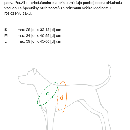
psov. Použitím priedušného materiálu zaisťuje postroj dobrú cirkuláciu
vzduchu a špeciálny strih zabraňuje odieraniu vďaka ideálnemu
rozloženiu tlaku.
S
max 28 [c] x 33-48 [d] cm
M
max 34 [c] x 40-55 [d] cm
L
max 39 [c] x 45-60 [d] cm