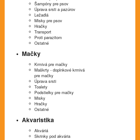
Šampóny pre psov
Úprava srsti a pazúrov
Ležadlá
Misky pre psov
Hračky
Transport
Proti parazitom
Ostatné
Mačky
Krmivá pre mačky
Maškrty - doplnkové krmivá
pre mačky
Úprava srsti
Toalety
Podstielky pre mačky
Misky
Hračky
Ostatné
Akvaristika
Akváriá
Skrinky pod akvária