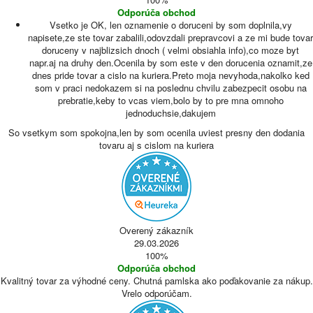
Odporúča obchod
Vsetko je OK, len oznamenie o doruceni by som doplnila,vy
napisete,ze ste tovar zabalili,odovzdali prepravcovi a ze mi bude tovar
doruceny v najblizsich dnoch ( velmi obsiahla info),co moze byt
napr.aj na druhy den.Ocenila by som este v den dorucenia oznamit,ze
dnes pride tovar a cislo na kuriera.Preto moja nevyhoda,nakolko ked
som v praci nedokazem si na poslednu chvilu zabezpecit osobu na
prebratie,keby to vcas viem,bolo by to pre mna omnoho
jednoduchsie,dakujem
So vsetkym som spokojna,len by som ocenila uviest presny den dodania
tovaru aj s cislom na kuriera
Overený zákazník
29.03.2026
100%
Odporúča obchod
Kvalitný tovar za výhodné ceny. Chutná pamlska ako poďakovanie za nákup.
Vrelo odporúčam.