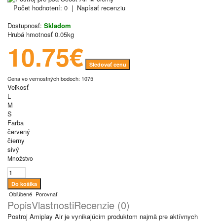
Počet hodnotení: 0
|
Napísať recenziu
Dostupnosť:
Skladom
Hrubá hmotnosť
0.05kg
10.75€
Sledovať cenu
Cena vo vernostných bodoch: 1075
Veľkosť
L
M
S
Farba
červený
čierny
sivý
Množstvo
Obľúbené
Porovnať
Popis
Vlastnosti
Recenzie (0)
Postroj Amiplay Air je vynikajúcim produktom najmä pre aktívnych