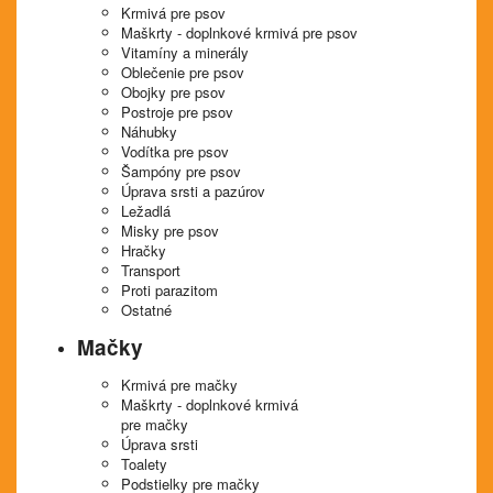
Krmivá pre psov
Maškrty - doplnkové krmivá pre psov
Vitamíny a minerály
Oblečenie pre psov
Obojky pre psov
Postroje pre psov
Náhubky
Vodítka pre psov
Šampóny pre psov
Úprava srsti a pazúrov
Ležadlá
Misky pre psov
Hračky
Transport
Proti parazitom
Ostatné
Mačky
Krmivá pre mačky
Maškrty - doplnkové krmivá
pre mačky
Úprava srsti
Toalety
Podstielky pre mačky