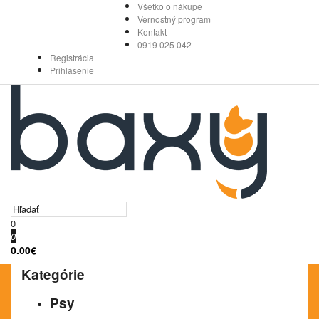
Všetko o nákupe
Vernostný program
Kontakt
0919 025 042
Registrácia
Prihlásenie
0
0
0.00€
Kategórie
Psy