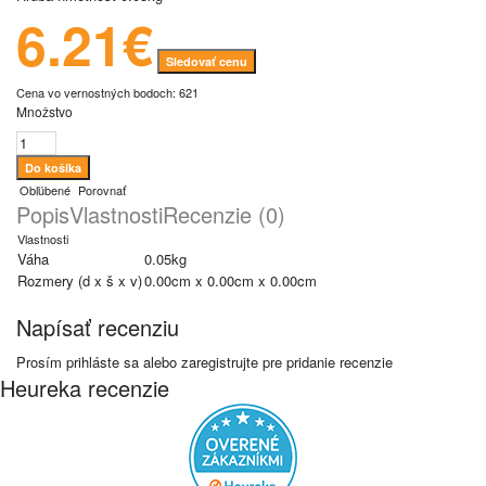
6.21€
Sledovať cenu
Cena vo vernostných bodoch: 621
Množstvo
Obľúbené
Porovnať
Popis
Vlastnosti
Recenzie (0)
Vlastnosti
Váha
0.05kg
Rozmery (d x š x v)
0.00cm x 0.00cm x 0.00cm
Napísať recenziu
Prosím
prihláste sa
alebo
zaregistrujte
pre pridanie recenzie
Heureka recenzie