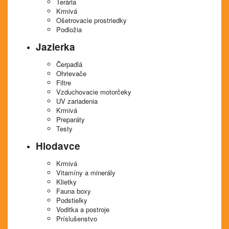
Terária
Krmivá
Ošetrovacie prostriedky
Podložia
Jazierka
Čerpadlá
Ohrievače
Filtre
Vzduchovacie motorčeky
UV zariadenia
Krmivá
Preparáty
Testy
Hlodavce
Krmivá
Vitamíny a minerály
Klietky
Fauna boxy
Podstielky
Voditka a postroje
Príslušenstvo