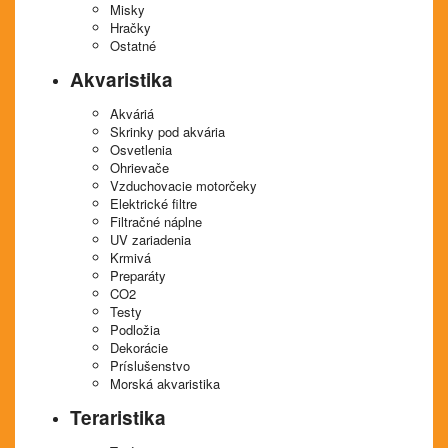
Misky
Hračky
Ostatné
Akvaristika
Akváriá
Skrinky pod akvária
Osvetlenia
Ohrievače
Vzduchovacie motorčeky
Elektrické filtre
Filtračné náplne
UV zariadenia
Krmivá
Preparáty
CO2
Testy
Podložia
Dekorácie
Príslušenstvo
Morská akvaristika
Teraristika