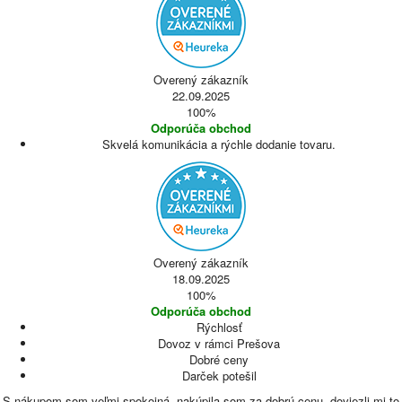
Overený zákazník
22.09.2025
100%
Odporúča obchod
Skvelá komunikácia a rýchle dodanie tovaru.
Overený zákazník
18.09.2025
100%
Odporúča obchod
Rýchlosť
Dovoz v rámci Prešova
Dobré ceny
Darček potešil
S nákupom som veľmi spokojná, nakúpila som za dobrú cenu, doviezli mi to