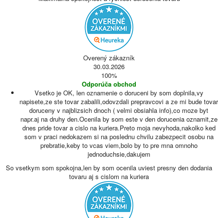
Overený zákazník
30.03.2026
100%
Odporúča obchod
Vsetko je OK, len oznamenie o doruceni by som doplnila,vy
napisete,ze ste tovar zabalili,odovzdali prepravcovi a ze mi bude tovar
doruceny v najblizsich dnoch ( velmi obsiahla info),co moze byt
napr.aj na druhy den.Ocenila by som este v den dorucenia oznamit,ze
dnes pride tovar a cislo na kuriera.Preto moja nevyhoda,nakolko ked
som v praci nedokazem si na poslednu chvilu zabezpecit osobu na
prebratie,keby to vcas viem,bolo by to pre mna omnoho
jednoduchsie,dakujem
So vsetkym som spokojna,len by som ocenila uviest presny den dodania
tovaru aj s cislom na kuriera