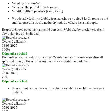
Velmi rychlé doručení
Cena daného produktu byla nejlepší
V balíku přišel i pamlsek jako dárek :)
V podstatě všechny výrobky jsou na eshopu ve slevě, kvůli tomu na mě
stránka působila trochu nedůvěryhodně a váhala jsem nakoupit.
Bezproblémová objednávka, rychlé doručení. Webovka by snesla vylepšení,
aby byla více důvěryhodná.
Overený zákazník
08.03.2025
100%
Odporúča obchod
Komunikacia s obchodom bola super. Zavolali mi a spolu sme konzultovali
sposob dopravy . Tovar doručený rýchlo a a v poriadku. Ďakujem
Overený zákazník
26.02.2025
90%
Odporúča obchod
Som spokojná tovar je kvalitný ,dobre zabalený a rýchlo vybavený a
dodaný.
Overený zákazník
05.02.2025