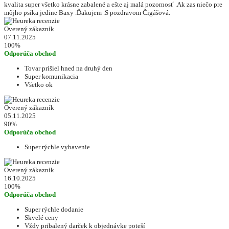
kvalita super všetko krásne zabalené a ešte aj malá pozornosť .Ak zas niečo pre
môjho psíka jedine Baxy .Ďakujem .S pozdravom Čigášová.
Overený zákazník
07.11.2025
100%
Odporúča obchod
Tovar prišiel hned na druhý den
Super komunikacia
Všetko ok
Overený zákazník
05.11.2025
90%
Odporúča obchod
Super rýchle vybavenie
Overený zákazník
16.10.2025
100%
Odporúča obchod
Super rýchle dodanie
Skvelé ceny
Vždy pribalený darček k objednávke poteší