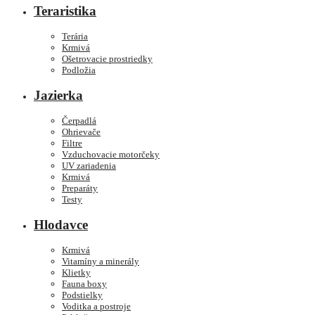
Teraristika
Terária
Krmivá
Ošetrovacie prostriedky
Podložia
Jazierka
Čerpadlá
Ohrievače
Filtre
Vzduchovacie motorčeky
UV zariadenia
Krmivá
Preparáty
Testy
Hlodavce
Krmivá
Vitamíny a minerály
Klietky
Fauna boxy
Podstielky
Voditka a postroje