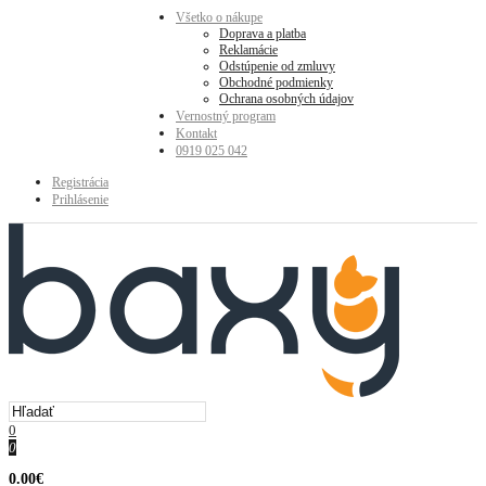
Všetko o nákupe
Doprava a platba
Reklamácie
Odstúpenie od zmluvy
Obchodné podmienky
Ochrana osobných údajov
Vernostný program
Kontakt
0919 025 042
Registrácia
Prihlásenie
0
0
0.00€