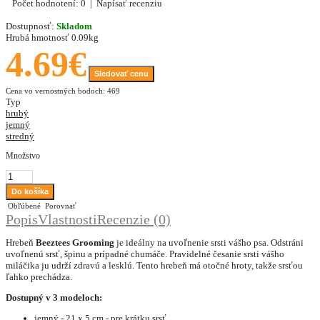
Počet hodnotení: 0
|
Napísať recenziu
Dostupnosť:
Skladom
Hrubá hmotnosť
0.09kg
4.69€
Sledovať cenu
Cena vo vernostných bodoch: 469
Typ
hrubý
jemný
stredný
Množstvo
Obľúbené
Porovnať
Popis
Vlastnosti
Recenzie (0)
Hrebeň
Beeztees Grooming
je ideálny na uvoľnenie srsti vášho psa. Odstráni
uvoľnenú srsť, špinu a prípadné chumáče. Pravidelné česanie srsti vášho
miláčika ju udrží zdravú a lesklú. Tento hrebeň má otočné hroty, takže srsťou
ľahko prechádza.
Dostupný v 3 modeloch:
jemný - 21 x 5 cm - pre krátku srsť