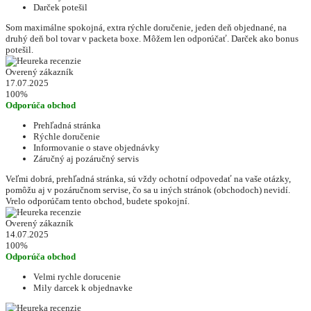
Darček potešil
Som maximálne spokojná, extra rýchle doručenie, jeden deň objednané, na
druhý deň bol tovar v packeta boxe. Môžem len odporúčať. Darček ako bonus
potešil.
Overený zákazník
17.07.2025
100%
Odporúča obchod
Prehľadná stránka
Rýchle doručenie
Informovanie o stave objednávky
Záručný aj pozáručný servis
Veľmi dobrá, prehľadná stránka, sú vždy ochotní odpovedať na vaše otázky,
pomôžu aj v pozáručnom servise, čo sa u iných stránok (obchodoch) nevidí.
Vrelo odporúčam tento obchod, budete spokojní.
Overený zákazník
14.07.2025
100%
Odporúča obchod
Velmi rychle dorucenie
Mily darcek k objednavke