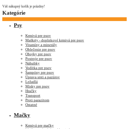
Váš nákupný košík je prázdny!
Kategórie
Psy
Krmivá pre psov
Maškrty - doplnkové krmivá pre psov
Vitamíny a minerály
Oblečenie pre psov
Obojky pre psov
Postroje pre psov
Náhubky
Vodítka pre psov
Šampóny pre psov
Úprava srsti a pazúrov
Ležadlá
Misky pre psov
Hračky
Transport
Proti parazitom
Ostatné
Mačky
Krmivá pre mačky