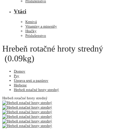
Príslušenstvo
Vtáci
Krmivá
Vitamíny a minerály
Hračky
Príslušenstvo
Hrebeň rotačné hroty stredný
(0.09kg)
Domov
Psy
Úprava srsti a pazúrov
Hrebene
Hrebeň rotačné hroty stredný
Hrebeň rotačné hroty stredný