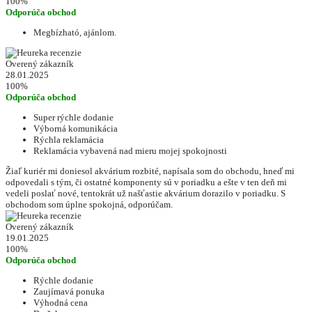
100%
Odporúča obchod
Megbízható, ajánlom.
Overený zákazník
28.01.2025
100%
Odporúča obchod
Super rýchle dodanie
Výborná komunikácia
Rýchla reklamácia
Reklamácia vybavená nad mieru mojej spokojnosti
Žiaľ kuriér mi doniesol akvárium rozbité, napísala som do obchodu, hneď mi
odpovedali s tým, či ostatné komponenty sú v poriadku a ešte v ten deň mi
vedeli poslať nové, tentokrát už našťastie akvárium dorazilo v poriadku. S
obchodom som úplne spokojná, odporúčam.
Overený zákazník
19.01.2025
100%
Odporúča obchod
Rýchle dodanie
Zaujímavá ponuka
Výhodná cena