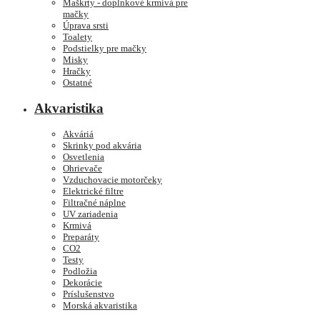
Maškrty - doplnkové krmivá pre
mačky
Úprava srsti
Toalety
Podstielky pre mačky
Misky
Hračky
Ostatné
Akvaristika
Akváriá
Skrinky pod akvária
Osvetlenia
Ohrievače
Vzduchovacie motorčeky
Elektrické filtre
Filtračné náplne
UV zariadenia
Krmivá
Preparáty
CO2
Testy
Podložia
Dekorácie
Príslušenstvo
Morská akvaristika