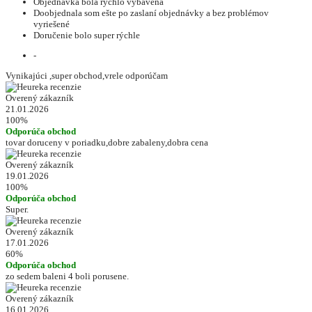
Objednávka bola rýchlo vybavená
Doobjednala som ešte po zaslaní objednávky a bez problémov
vyriešené
Doručenie bolo super rýchle
-
Vynikajúci ,super obchod,vrele odporúčam
Overený zákazník
21.01.2026
100%
Odporúča obchod
tovar doruceny v poriadku,dobre zabaleny,dobra cena
Overený zákazník
19.01.2026
100%
Odporúča obchod
Super.
Overený zákazník
17.01.2026
60%
Odporúča obchod
zo sedem baleni 4 boli porusene.
Overený zákazník
16.01.2026