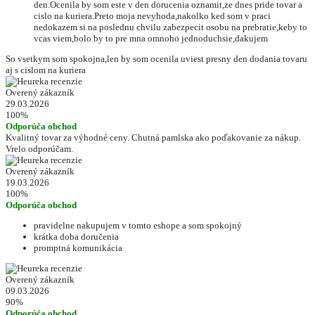
den.Ocenila by som este v den dorucenia oznamit,ze dnes pride tovar a
cislo na kuriera.Preto moja nevyhoda,nakolko ked som v praci
nedokazem si na poslednu chvilu zabezpecit osobu na prebratie,keby to
vcas viem,bolo by to pre mna omnoho jednoduchsie,dakujem
So vsetkym som spokojna,len by som ocenila uviest presny den dodania tovaru
aj s cislom na kuriera
Overený zákazník
29.03.2026
100%
Odporúča obchod
Kvalitný tovar za výhodné ceny. Chutná pamlska ako poďakovanie za nákup.
Vrelo odporúčam.
Overený zákazník
19.03.2026
100%
Odporúča obchod
pravidelne nakupujem v tomto eshope a som spokojný
krátka doba doručenia
promptná komunikácia
Overený zákazník
09.03.2026
90%
Odporúča obchod