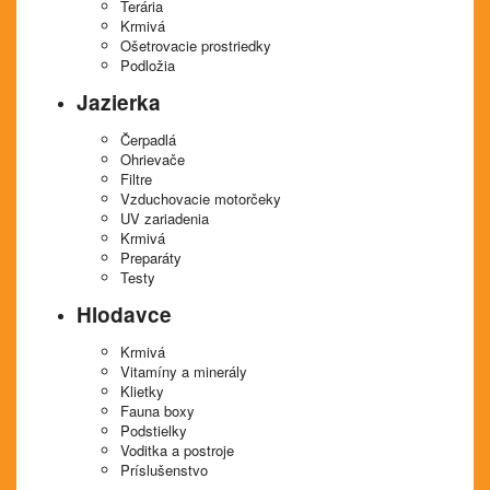
Terária
Krmivá
Ošetrovacie prostriedky
Podložia
Jazierka
Čerpadlá
Ohrievače
Filtre
Vzduchovacie motorčeky
UV zariadenia
Krmivá
Preparáty
Testy
Hlodavce
Krmivá
Vitamíny a minerály
Klietky
Fauna boxy
Podstielky
Voditka a postroje
Príslušenstvo