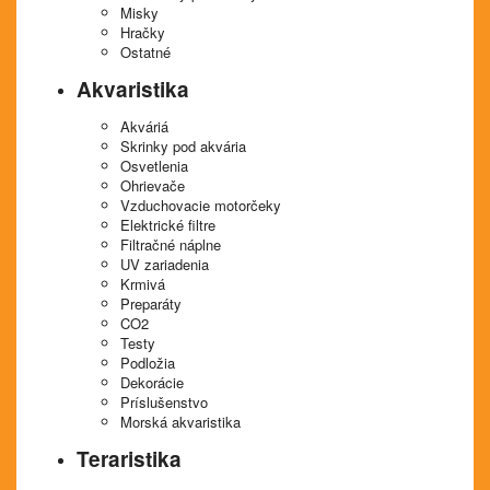
Misky
Hračky
Ostatné
Akvaristika
Akváriá
Skrinky pod akvária
Osvetlenia
Ohrievače
Vzduchovacie motorčeky
Elektrické filtre
Filtračné náplne
UV zariadenia
Krmivá
Preparáty
CO2
Testy
Podložia
Dekorácie
Príslušenstvo
Morská akvaristika
Teraristika