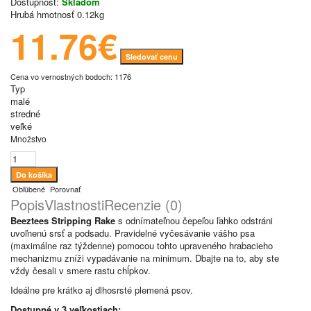
Dostupnosť:
Skladom
Hrubá hmotnosť
0.12kg
11.76€
Sledovať cenu
Cena vo vernostných bodoch: 1176
Typ
malé
stredné
veľké
Množstvo
Obľúbené
Porovnať
Popis
Vlastnosti
Recenzie (0)
Beeztees Stripping Rake
s odnímateľnou čepeľou ľahko odstráni
uvoľnenú srsť a podsadu. Pravidelné vyčesávanie vášho psa
(maximálne raz týždenne) pomocou tohto upraveného hrabacieho
mechanizmu zníži vypadávanie na minimum. Dbajte na to, aby ste
vždy česali v smere rastu chĺpkov.
Ideálne pre krátko aj dlhosrsté plemená psov.
Dostupné v 3 veľkostiach: