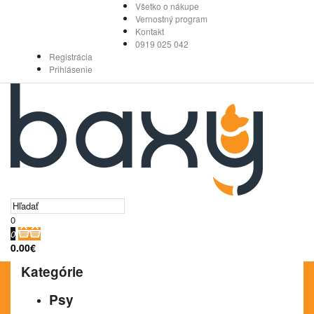
Všetko o nákupe
Vernostný program
Kontakt
0919 025 042
Registrácia
Prihlásenie
0
0
0.00€
Kategórie
Psy