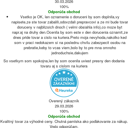
30.03.2026
100%
Odporúča obchod
Vsetko je OK, len oznamenie o doruceni by som doplnila,vy
napisete,ze ste tovar zabalili,odovzdali prepravcovi a ze mi bude tovar
doruceny v najblizsich dnoch ( velmi obsiahla info),co moze byt
napr.aj na druhy den.Ocenila by som este v den dorucenia oznamit,ze
dnes pride tovar a cislo na kuriera.Preto moja nevyhoda,nakolko ked
som v praci nedokazem si na poslednu chvilu zabezpecit osobu na
prebratie,keby to vcas viem,bolo by to pre mna omnoho
jednoduchsie,dakujem
So vsetkym som spokojna,len by som ocenila uviest presny den dodania
tovaru aj s cislom na kuriera
Overený zákazník
29.03.2026
100%
Odporúča obchod
Kvalitný tovar za výhodné ceny. Chutná pamlska ako poďakovanie za nákup.
Vrelo odporúčam.