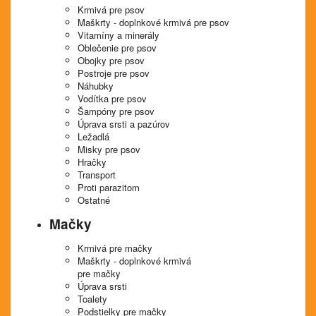
Krmivá pre psov
Maškrty - doplnkové krmivá pre psov
Vitamíny a minerály
Oblečenie pre psov
Obojky pre psov
Postroje pre psov
Náhubky
Vodítka pre psov
Šampóny pre psov
Úprava srsti a pazúrov
Ležadlá
Misky pre psov
Hračky
Transport
Proti parazitom
Ostatné
Mačky
Krmivá pre mačky
Maškrty - doplnkové krmivá
pre mačky
Úprava srsti
Toalety
Podstielky pre mačky