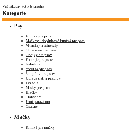
Váš nákupný košík je prázdny!
Kategórie
Psy
Krmivá pre psov
Maškrty - doplnkové krmivá pre psov
Vitamíny a minerály
Oblečenie pre psov
Obojky pre psov
Postroje pre psov
Náhubky
Vodítka pre psov
Šampóny pre psov
Úprava srsti a pazúrov
Ležadlá
Misky pre psov
Hračky
Transport
Proti parazitom
Ostatné
Mačky
Krmivá pre mačky