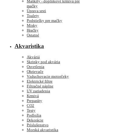
Maškrty - doplnkové krmivá pre
mačky
Úprava srsti
Toalety
Podstielky pre mačky
Misky
Hračky
Ostatné
Akvaristika
Akváriá
Skrinky pod akvária
Osvetlenia
Ohrievače
Vzduchovacie motorčeky
Elektrické filtre
Filtračné náplne
UV zariadenia
Krmivá
Preparáty
CO2
Testy
Podložia
Dekorácie
Príslušenstvo
Morská akvaristika