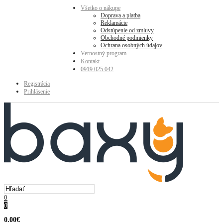
Všetko o nákupe
Doprava a platba
Reklamácie
Odstúpenie od zmluvy
Obchodné podmienky
Ochrana osobných údajov
Vernostný program
Kontakt
0919 025 042
Registrácia
Prihlásenie
0
0
0.00€