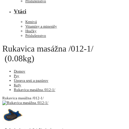
Príslušenstvo
Vtáci
Krmivá
Vitamíny a minerály
Hračky
Príslušenstvo
Rukavica masážna /012-1/
(0.08kg)
Domov
Psy
Úprava srsti a pazúrov
Kefy
Rukavica masážna /012-1/
Rukavica masážna /012-1/