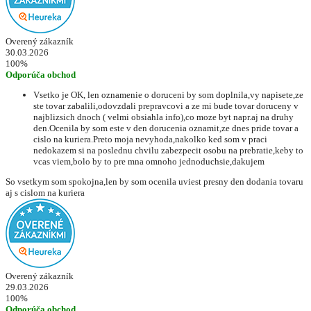
Overený zákazník
30.03.2026
100%
Odporúča obchod
Vsetko je OK, len oznamenie o doruceni by som doplnila,vy napisete,ze
ste tovar zabalili,odovzdali prepravcovi a ze mi bude tovar doruceny v
najblizsich dnoch ( velmi obsiahla info),co moze byt napr.aj na druhy
den.Ocenila by som este v den dorucenia oznamit,ze dnes pride tovar a
cislo na kuriera.Preto moja nevyhoda,nakolko ked som v praci
nedokazem si na poslednu chvilu zabezpecit osobu na prebratie,keby to
vcas viem,bolo by to pre mna omnoho jednoduchsie,dakujem
So vsetkym som spokojna,len by som ocenila uviest presny den dodania tovaru
aj s cislom na kuriera
Overený zákazník
29.03.2026
100%
Odporúča obchod