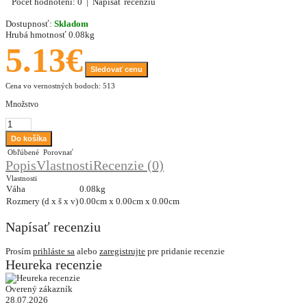
Počet hodnotení: 0
|
Napísať recenziu
Dostupnosť:
Skladom
Hrubá hmotnosť
0.08kg
5.13€
Sledovať cenu
Cena vo vernostných bodoch: 513
Množstvo
Obľúbené
Porovnať
Popis
Vlastnosti
Recenzie (0)
Vlastnosti
Váha
0.08kg
Rozmery (d x š x v)
0.00cm x 0.00cm x 0.00cm
Napísať recenziu
Prosím
prihláste sa
alebo
zaregistrujte
pre pridanie recenzie
Heureka recenzie
Overený zákazník
28.07.2026