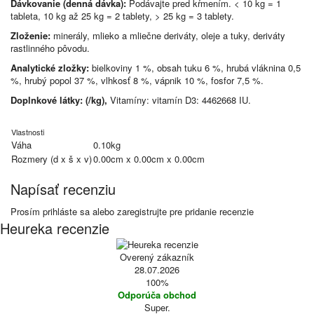
Dávkovanie (denná dávka):
Podávajte pred kŕmením. < 10 kg = 1
tableta, 10 kg až 25 kg = 2 tablety, > 25 kg = 3 tablety.
Zloženie:
minerály, mlieko a mliečne deriváty, oleje a tuky, deriváty
rastlinného pôvodu.
Analytické zložky:
bielkoviny 1 %, obsah tuku 6 %, hrubá vláknina 0,5
%, hrubý popol 37 %, vlhkosť 8 %, vápnik 10 %, fosfor 7,5 %.
Doplnkové látky: (/kg),
Vitamíny: vitamín D3: 4462668 IU.
Vlastnosti
Váha
0.10kg
Rozmery (d x š x v)
0.00cm x 0.00cm x 0.00cm
Napísať recenziu
Prosím
prihláste sa
alebo
zaregistrujte
pre pridanie recenzie
Heureka recenzie
Overený zákazník
28.07.2026
100%
Odporúča obchod
Super.