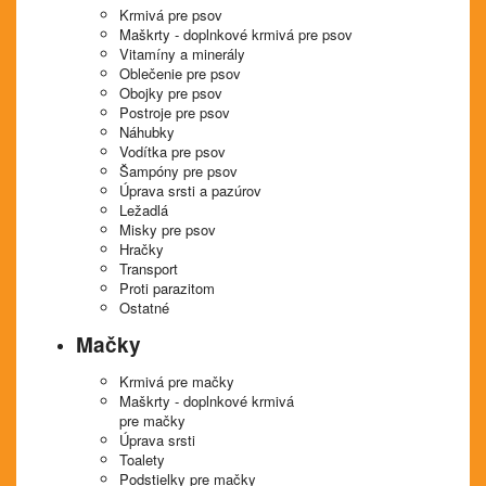
Krmivá pre psov
Maškrty - doplnkové krmivá pre psov
Vitamíny a minerály
Oblečenie pre psov
Obojky pre psov
Postroje pre psov
Náhubky
Vodítka pre psov
Šampóny pre psov
Úprava srsti a pazúrov
Ležadlá
Misky pre psov
Hračky
Transport
Proti parazitom
Ostatné
Mačky
Krmivá pre mačky
Maškrty - doplnkové krmivá
pre mačky
Úprava srsti
Toalety
Podstielky pre mačky