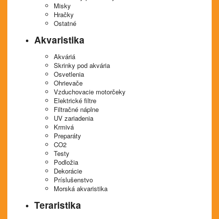
Misky
Hračky
Ostatné
Akvaristika
Akváriá
Skrinky pod akvária
Osvetlenia
Ohrievače
Vzduchovacie motorčeky
Elektrické filtre
Filtračné náplne
UV zariadenia
Krmivá
Preparáty
CO2
Testy
Podložia
Dekorácie
Príslušenstvo
Morská akvaristika
Teraristika