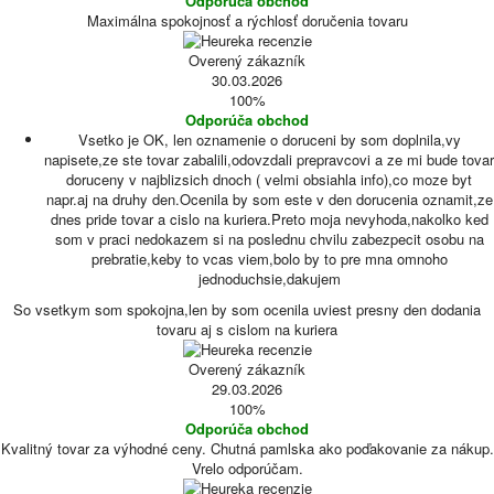
Odporúča obchod
Maximálna spokojnosť a rýchlosť doručenia tovaru
Overený zákazník
30.03.2026
100%
Odporúča obchod
Vsetko je OK, len oznamenie o doruceni by som doplnila,vy
napisete,ze ste tovar zabalili,odovzdali prepravcovi a ze mi bude tovar
doruceny v najblizsich dnoch ( velmi obsiahla info),co moze byt
napr.aj na druhy den.Ocenila by som este v den dorucenia oznamit,ze
dnes pride tovar a cislo na kuriera.Preto moja nevyhoda,nakolko ked
som v praci nedokazem si na poslednu chvilu zabezpecit osobu na
prebratie,keby to vcas viem,bolo by to pre mna omnoho
jednoduchsie,dakujem
So vsetkym som spokojna,len by som ocenila uviest presny den dodania
tovaru aj s cislom na kuriera
Overený zákazník
29.03.2026
100%
Odporúča obchod
Kvalitný tovar za výhodné ceny. Chutná pamlska ako poďakovanie za nákup.
Vrelo odporúčam.