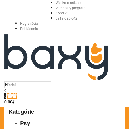
Všetko o nákupe
Vernostný program
Kontakt
0919 025 042
Registrácia
Prihlásenie
0
0
0.00€
Kategórie
Psy