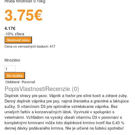
Hrubá hmotnosť
0.10kg
3.75€
4.17€
-10% zľava
Sledovať cenu
Cena vo vernostných bodoch: 417
Množstvo
Obľúbené
Porovnať
Popis
Vlastnosti
Recenzie (0)
Doplnok stravy pre psov. Vápnik a fosfor pre silné kosti a zdravé zuby.
Denný doplnok vápnika pre psy, najmä šteniatka a gravidné a laktujúce
sučky. S vitamínom D3 pre optimálne vstrebávanie vápnika. Bez
umelých farbív a konzervačných látok. Vyvinuté v spolupráci s
veterinármi. Vzhľadom na vysoký obsah vitamínu D3 v porovnaní s
kompletnými krmivami môže toto doplnkové krmivo tvoriť iba 0,43 %
dennej dávky podávaného krmiva. Nie je určené na ľudskú spotrebu!