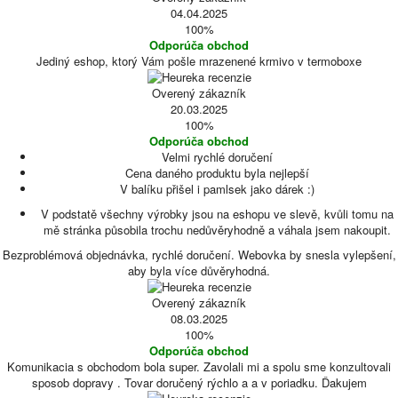
04.04.2025
100%
Odporúča obchod
Jediný eshop, ktorý Vám pošle mrazenené krmivo v termoboxe
Overený zákazník
20.03.2025
100%
Odporúča obchod
Velmi rychlé doručení
Cena daného produktu byla nejlepší
V balíku přišel i pamlsek jako dárek :)
V podstatě všechny výrobky jsou na eshopu ve slevě, kvůli tomu na
mě stránka působila trochu nedůvěryhodně a váhala jsem nakoupit.
Bezproblémová objednávka, rychlé doručení. Webovka by snesla vylepšení,
aby byla více důvěryhodná.
Overený zákazník
08.03.2025
100%
Odporúča obchod
Komunikacia s obchodom bola super. Zavolali mi a spolu sme konzultovali
sposob dopravy . Tovar doručený rýchlo a a v poriadku. Ďakujem