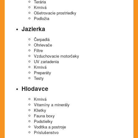
Terária
Krmivá
Ošetrovacie prostriedky
Podložia
Jazierka
Čerpadlá
Ohrievače
Filtre
Vzduchovacie motorčeky
UV zariadenia
Krmivá
Preparáty
Testy
Hlodavce
Krmivá
Vitamíny a minerály
Klietky
Fauna boxy
Podstielky
Voditka a postroje
Príslušenstvo