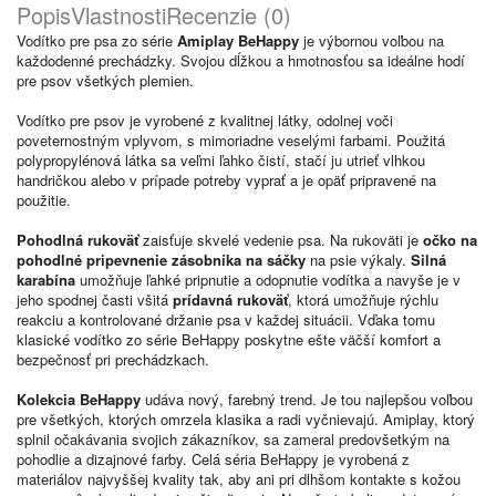
Popis
Vlastnosti
Recenzie (0)
Vodítko pre psa zo série
Amiplay BeHappy
je výbornou voľbou na
každodenné prechádzky. Svojou dĺžkou a hmotnosťou sa ideálne hodí
pre psov všetkých plemien.
Vodítko pre psov je vyrobené z kvalitnej látky, odolnej voči
poveternostným vplyvom, s mimoriadne veselými farbami. Použitá
polypropylénová látka sa veľmi ľahko čistí, stačí ju utrieť vlhkou
handričkou alebo v prípade potreby vyprať a je opäť pripravené na
použitie.
Pohodlná rukoväť
zaisťuje skvelé vedenie psa. Na rukoväti je
očko na
pohodlné pripevnenie zásobníka na sáčky
na psie výkaly.
Silná
karabína
umožňuje ľahké pripnutie a odopnutie vodítka a navyše je v
jeho spodnej časti všitá
prídavná rukoväť
, ktorá umožňuje rýchlu
reakciu a kontrolované držanie psa v každej situácii. Vďaka tomu
klasické vodítko zo série BeHappy poskytne ešte väčší komfort a
bezpečnosť pri prechádzkach.
Kolekcia BeHappy
udáva nový, farebný trend. Je tou najlepšou voľbou
pre všetkých, ktorých omrzela klasika a radi vyčnievajú. Amiplay, ktorý
splnil očakávania svojich zákazníkov, sa zameral predovšetkým na
pohodlie a dizajnové farby. Celá séria BeHappy je vyrobená z
materiálov najvyššej kvality tak, aby ani pri dlhšom kontakte s kožou