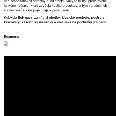
psa nespôsobovali odreniny či odieranie. Navyše tu boli predstavené
funkčné riešenia, ktoré zvyšujú kvalitu produktov, a tým zaručujú ich
spoľahlivosť a ešte príjemnejšie používanie.
Kolekcia
BeHappy
zahŕňa aj
obojky
,
klasické postroje
,
postroje
Discovery
,
zásobníky na sáčky
a
vrecúška na pochúťky
pre psov.
Rozmery: