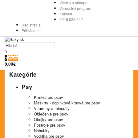
Všetko o nákupe
Vernostný program
Kontakt
0919 025 042
Registrácia
Prihlásenie
0
0
0.00€
Kategórie
Psy
Krmivá pre psov
Maškrty - doplnkové krmivá pre psov
Vitamíny a minerály
Oblečenie pre psov
Obojky pre psov
Postroje pre psov
Náhubky
Vodítka pre psov