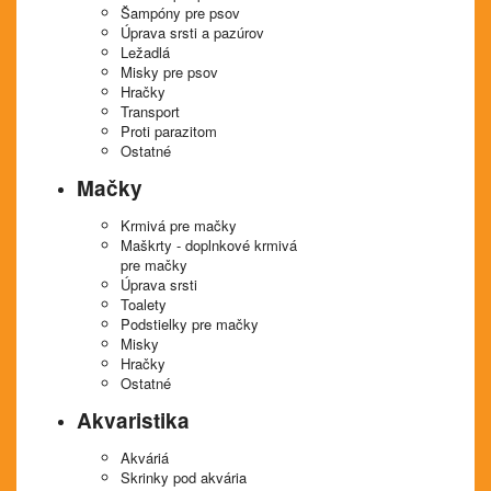
Šampóny pre psov
Úprava srsti a pazúrov
Ležadlá
Misky pre psov
Hračky
Transport
Proti parazitom
Ostatné
Mačky
Krmivá pre mačky
Maškrty - doplnkové krmivá
pre mačky
Úprava srsti
Toalety
Podstielky pre mačky
Misky
Hračky
Ostatné
Akvaristika
Akváriá
Skrinky pod akvária