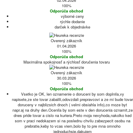
02.04.2026
100%
Odporúča obchod
výborné ceny
rýchle dodanie
darček k objednávke
Overený zákazník
01.04.2026
100%
Odporúča obchod
Maximálna spokojnosť a rýchlosť doručenia tovaru
Overený zákazník
30.03.2026
100%
Odporúča obchod
Vsetko je OK, len oznamenie o doruceni by som doplnila,vy
napisete,ze ste tovar zabalili,odovzdali prepravcovi a ze mi bude tovar
doruceny v najblizsich dnoch ( velmi obsiahla info),co moze byt
napr.aj na druhy den.Ocenila by som este v den dorucenia oznamit,ze
dnes pride tovar a cislo na kuriera.Preto moja nevyhoda,nakolko ked
som v praci nedokazem si na poslednu chvilu zabezpecit osobu na
prebratie,keby to vcas viem,bolo by to pre mna omnoho
jednoduchsie,dakujem