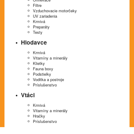
Filtre
Vzduchovacie motorčeky
UV zariadenia
Krmivá
Preparáty
Testy
Hlodavce
Krmivá
Vitamíny a minerály
Klietky
Fauna boxy
Podstielky
Voditka a postroje
Príslušenstvo
Vtáci
Krmivá
Vitamíny a minerály
Hračky
Príslušenstvo