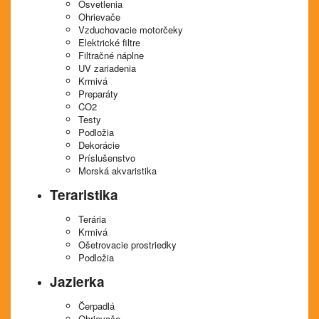
Osvetlenia
Ohrievače
Vzduchovacie motorčeky
Elektrické filtre
Filtračné náplne
UV zariadenia
Krmivá
Preparáty
CO2
Testy
Podložia
Dekorácie
Príslušenstvo
Morská akvaristika
Teraristika
Terária
Krmivá
Ošetrovacie prostriedky
Podložia
Jazierka
Čerpadlá
Ohrievače