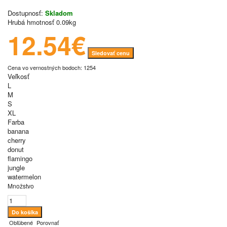
Dostupnosť:
Skladom
Hrubá hmotnosť
0.09kg
12.54€
Sledovať cenu
Cena vo vernostných bodoch: 1254
Veľkosť
L
M
S
XL
Farba
banana
cherry
donut
flamingo
jungle
watermelon
Množstvo
Obľúbené
Porovnať