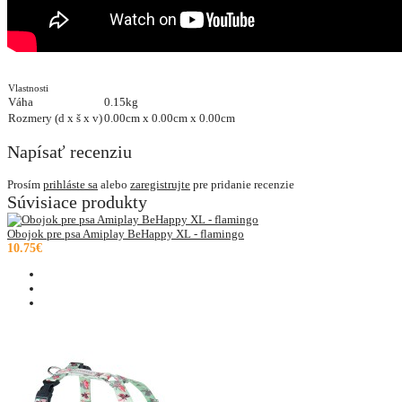
Vlastnosti
Váha
0.15kg
Rozmery (d x š x v)
0.00cm x 0.00cm x 0.00cm
Napísať recenziu
Prosím
prihláste sa
alebo
zaregistrujte
pre pridanie recenzie
Súvisiace produkty
Obojok pre psa Amiplay BeHappy XL - flamingo
10.75€