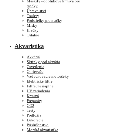
Maškrty - doplnkové krmivá pre
mačky
Úprava srsti
Toalety
Podstielky pre mačky
Misky
Hračky
Ostatné
Akvaristika
Akváriá
Skrinky pod akvária
Osvetlenia
Ohrievače
Vzduchovacie motorčeky
Elektrické filtre
Filtračné náplne
UV zariadenia
Krmivá
Preparáty
CO2
Testy
Podložia
Dekorácie
Príslušenstvo
Morská akvaristika