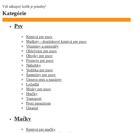
Váš nákupný košík je prázdny!
Kategórie
Psy
Krmivá pre psov
Maškrty - doplnkové krmivá pre psov
Vitamíny a minerály
Oblečenie pre psov
Obojky pre psov
Postroje pre psov
Náhubky
Vodítka pre psov
Šampóny pre psov
Úprava srsti a pazúrov
Ležadlá
Misky pre psov
Hračky
Transport
Proti parazitom
Ostatné
Mačky
Krmivá pre mačky