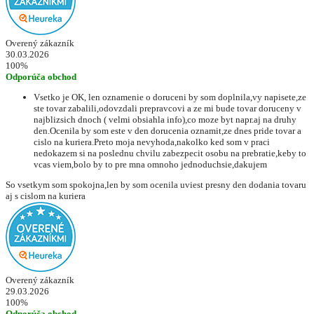
Overený zákazník
30.03.2026
100%
Odporúča obchod
Vsetko je OK, len oznamenie o doruceni by som doplnila,vy napisete,ze
ste tovar zabalili,odovzdali prepravcovi a ze mi bude tovar doruceny v
najblizsich dnoch ( velmi obsiahla info),co moze byt napr.aj na druhy
den.Ocenila by som este v den dorucenia oznamit,ze dnes pride tovar a
cislo na kuriera.Preto moja nevyhoda,nakolko ked som v praci
nedokazem si na poslednu chvilu zabezpecit osobu na prebratie,keby to
vcas viem,bolo by to pre mna omnoho jednoduchsie,dakujem
So vsetkym som spokojna,len by som ocenila uviest presny den dodania tovaru
aj s cislom na kuriera
Overený zákazník
29.03.2026
100%
Odporúča obchod