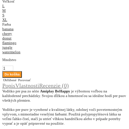
Veľkosť
L
M
S
XL
Farba
banana
cherry
donut
flamingo
jungle
watermelon
Množstvo
Obľúbené
Porovnať
Popis
Vlastnosti
Recenzie (0)
Vodítko pre psa zo série
Amiplay BeHappy
je výbornou voľbou na
každodenné prechádzky. Svojou dĺžkou a hmotnosťou sa ideálne hodí pre psov
všetkých plemien.
Vodítko pre psov je vyrobené z kvalitnej látky, odolnej voči poveternostným
vplyvom, s mimoriadne veselými farbami. Použitá polypropylénová látka sa
veľmi ľahko čistí, stačí ju utrieť vlhkou handričkou alebo v prípade potreby
vyprať a je opäť pripravené na použitie.