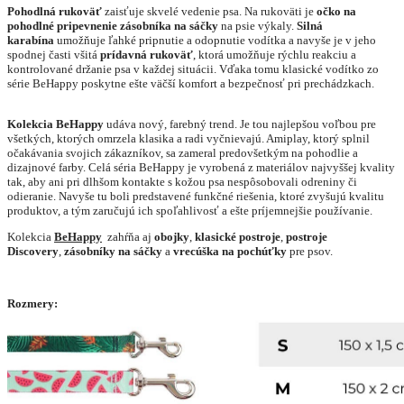
Pohodlná rukoväť
zaisťuje skvelé vedenie psa. Na rukoväti je
očko na
pohodlné pripevnenie zásobníka na sáčky
na psie výkaly.
Silná
karabína
umožňuje ľahké pripnutie a odopnutie vodítka a navyše je v jeho
spodnej časti všitá
prídavná rukoväť
, ktorá umožňuje rýchlu reakciu a
kontrolované držanie psa v každej situácii. Vďaka tomu klasické vodítko zo
série BeHappy poskytne ešte väčší komfort a bezpečnosť pri prechádzkach.
Kolekcia BeHappy
udáva nový, farebný trend. Je tou najlepšou voľbou pre
všetkých, ktorých omrzela klasika a radi vyčnievajú. Amiplay, ktorý splnil
očakávania svojich zákazníkov, sa zameral predovšetkým na pohodlie a
dizajnové farby. Celá séria BeHappy je vyrobená z materiálov najvyššej kvality
tak, aby ani pri dlhšom kontakte s kožou psa nespôsobovali odreniny či
odieranie. Navyše tu boli predstavené funkčné riešenia, ktoré zvyšujú kvalitu
produktov, a tým zaručujú ich spoľahlivosť a ešte príjemnejšie používanie.
Kolekcia
BeHappy
zahŕňa aj
obojky
,
klasické postroje
,
postroje
Discovery
,
zásobníky na sáčky
a
vrecúška na pochúťky
pre psov.
Rozmery: