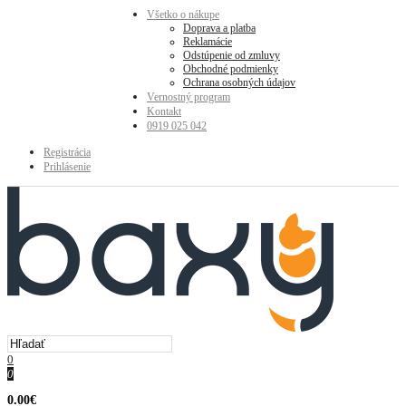
Všetko o nákupe
Doprava a platba
Reklamácie
Odstúpenie od zmluvy
Obchodné podmienky
Ochrana osobných údajov
Vernostný program
Kontakt
0919 025 042
Registrácia
Prihlásenie
0
0
0.00€