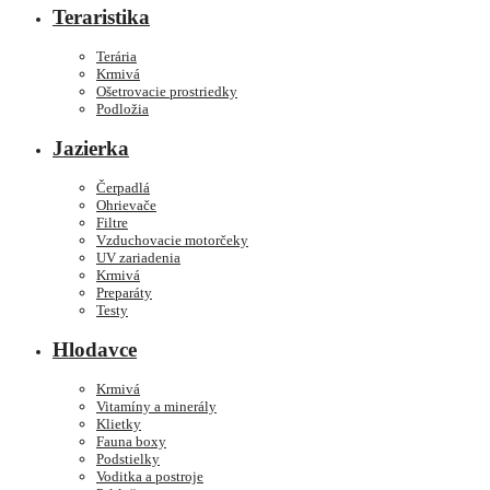
Teraristika
Terária
Krmivá
Ošetrovacie prostriedky
Podložia
Jazierka
Čerpadlá
Ohrievače
Filtre
Vzduchovacie motorčeky
UV zariadenia
Krmivá
Preparáty
Testy
Hlodavce
Krmivá
Vitamíny a minerály
Klietky
Fauna boxy
Podstielky
Voditka a postroje