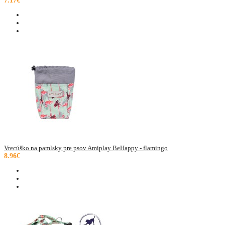
7.17€
Vrecúško na pamlsky pre psov Amiplay BeHappy - flamingo
8.96€