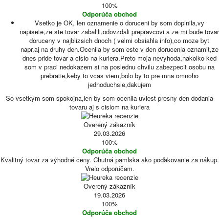
100%
Odporúča obchod
Vsetko je OK, len oznamenie o doruceni by som doplnila,vy
napisete,ze ste tovar zabalili,odovzdali prepravcovi a ze mi bude tovar
doruceny v najblizsich dnoch ( velmi obsiahla info),co moze byt
napr.aj na druhy den.Ocenila by som este v den dorucenia oznamit,ze
dnes pride tovar a cislo na kuriera.Preto moja nevyhoda,nakolko ked
som v praci nedokazem si na poslednu chvilu zabezpecit osobu na
prebratie,keby to vcas viem,bolo by to pre mna omnoho
jednoduchsie,dakujem
So vsetkym som spokojna,len by som ocenila uviest presny den dodania
tovaru aj s cislom na kuriera
Overený zákazník
29.03.2026
100%
Odporúča obchod
Kvalitný tovar za výhodné ceny. Chutná pamlska ako poďakovanie za nákup.
Vrelo odporúčam.
Overený zákazník
19.03.2026
100%
Odporúča obchod