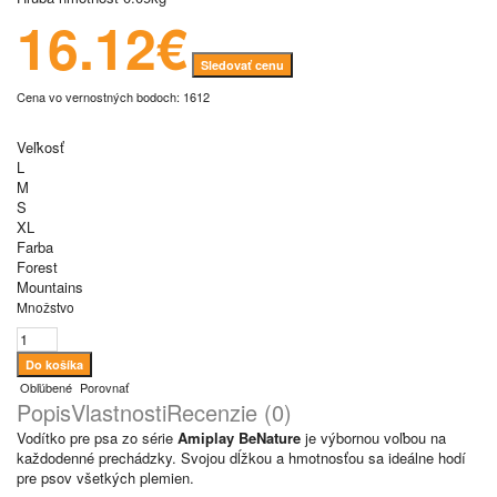
16.12€
Sledovať cenu
Cena vo vernostných bodoch: 1612
Veľkosť
L
M
S
XL
Farba
Forest
Mountains
Množstvo
Obľúbené
Porovnať
Popis
Vlastnosti
Recenzie (0)
Vodítko pre psa zo série
Amiplay BeNature
je výbornou voľbou na
každodenné prechádzky. Svojou dĺžkou a hmotnosťou sa ideálne hodí
pre psov všetkých plemien.