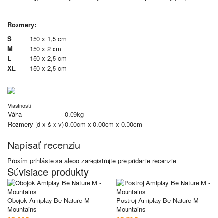
Rozmery:
S
150 x 1,5 cm
M
150 x 2 cm
L
150 x 2,5 cm
XL
150 x 2,5 cm
Vlastnosti
Váha
0.09kg
Rozmery (d x š x v)
0.00cm x 0.00cm x 0.00cm
Napísať recenziu
Prosím
prihláste sa
alebo
zaregistrujte
pre pridanie recenzie
Súvisiace produkty
Obojok Amiplay Be Nature M -
Postroj Amiplay Be Nature M -
Mountains
Mountains