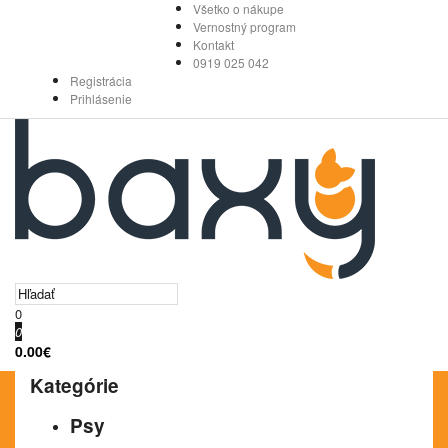
Všetko o nákupe
Vernostný program
Kontakt
0919 025 042
Registrácia
Prihlásenie
0
0
0.00€
Kategórie
Psy