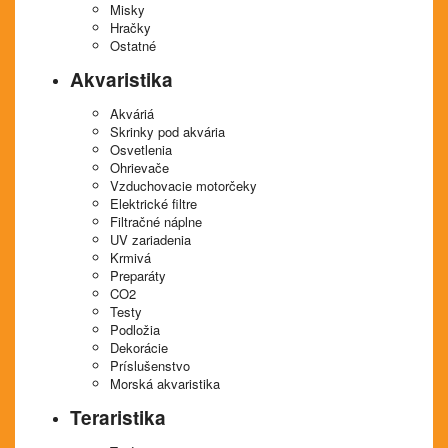
Misky
Hračky
Ostatné
Akvaristika
Akváriá
Skrinky pod akvária
Osvetlenia
Ohrievače
Vzduchovacie motorčeky
Elektrické filtre
Filtračné náplne
UV zariadenia
Krmivá
Preparáty
CO2
Testy
Podložia
Dekorácie
Príslušenstvo
Morská akvaristika
Teraristika