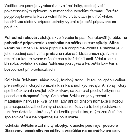
Vodítko pre psov je vyrobené z kvalitnej látky, odolnej voči
poveternostným vplyvom, s mimoriadne veselými farbami. Použitá
polypropylénová látka sa veľmi ľahko čistí, stačí ju utrieť vlhkou
handričkou alebo v prípade potreby vyprať a je opäť pripravené na
použitie.
Pohodlná rukoväť
zaisťuje skvelé vedenie psa. Na rukoväti je
očko na
pohodlné pripevnenie zásobníka na sáčky
na psie výkaly.
Silná
karabína
umožňuje ľahké pripnutie a odopnutie vodítka a navyše je v
jeho spodnej časti všitá
prídavná rukoväť
, ktorá umožňuje rýchlu
reakciu a kontrolované držanie psa v každej situácii. Vďaka tomu
klasické vodítko zo série BeNature poskytne ešte väčší komfort a
bezpečnosť pri prechádzkach.
Kolekcia BeNature
udáva nový, farebný trend. Je tou najlepšou voľbou
pre všetkých, ktorých omrzela klasika a radi vyčnievajú. Amiplay, ktorý
splnil očakávania svojich zákazníkov, sa zameral predovšetkým na
pohodlie a dizajnové farby. Celá séria BeNature je vyrobená z
materiálov najvyššej kvality tak, aby ani pri dlhšom kontakte s kožou
psa nespôsobovali odreniny či odieranie. Navyše tu boli predstavené
funkčné riešenia, ktoré zvyšujú kvalitu produktov, a tým zaručujú ich
spoľahlivosť a ešte príjemnejšie používanie.
Kolekcia
BeNature
zahŕňa aj
obojky
,
klasické postroje
,
postroje
Discovery
,
zásobníky na sáčky
a
vrecúška na pochúťky
pre psov.