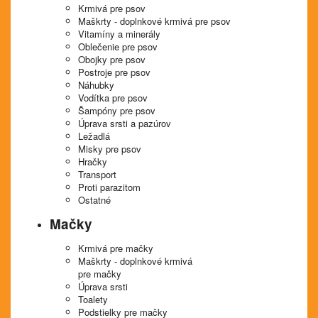
Krmivá pre psov
Maškrty - doplnkové krmivá pre psov
Vitamíny a minerály
Oblečenie pre psov
Obojky pre psov
Postroje pre psov
Náhubky
Vodítka pre psov
Šampóny pre psov
Úprava srsti a pazúrov
Ležadlá
Misky pre psov
Hračky
Transport
Proti parazitom
Ostatné
Mačky
Krmivá pre mačky
Maškrty - doplnkové krmivá
pre mačky
Úprava srsti
Toalety
Podstielky pre mačky