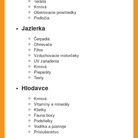
Terária
Krmivá
Ošetrovacie prostriedky
Podložia
Jazierka
Čerpadlá
Ohrievače
Filtre
Vzduchovacie motorčeky
UV zariadenia
Krmivá
Preparáty
Testy
Hlodavce
Krmivá
Vitamíny a minerály
Klietky
Fauna boxy
Podstielky
Voditka a postroje
Príslušenstvo