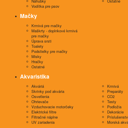
Náhubky
Ostatné
Vodítka pre psov
Mačky
Krmivá pre mačky
Maškrty - doplnkové krmivá
pre mačky
Úprava srsti
Toalety
Podstielky pre mačky
Misky
Hračky
Ostatné
Akvaristika
Akváriá
Krmivá
Skrinky pod akvária
Preparáty
Osvetlenia
CO2
Ohrievače
Testy
Vzduchovacie motorčeky
Podložia
Elektrické filtre
Dekorácie
Filtračné náplne
Príslušenst
UV zariadenia
Morská akva