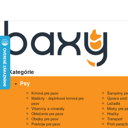
Kategórie
Psy
Krmivá pre psov
Šampóny pr
Maškrty - doplnkové krmivá pre
Úprava srsti
psov
Ležadlá
Vitamíny a minerály
Misky pre p
Oblečenie pre psov
Hračky
Obojky pre psov
Transport
Postroje pre psov
Proti parazi