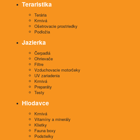
Teraristika
Terária
Krmivá
Ošetrovacie prostriedky
Podložia
Jazierka
Čerpadlá
Ohrievače
Filtre
Vzduchovacie motorčeky
UV zariadenia
Krmivá
Preparáty
Testy
Hlodavce
Krmivá
Vitamíny a minerály
Klietky
Fauna boxy
Podstielky