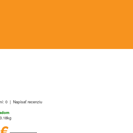
ní: 0
|
Napísať recenziu
ladom
0.18kg
3€