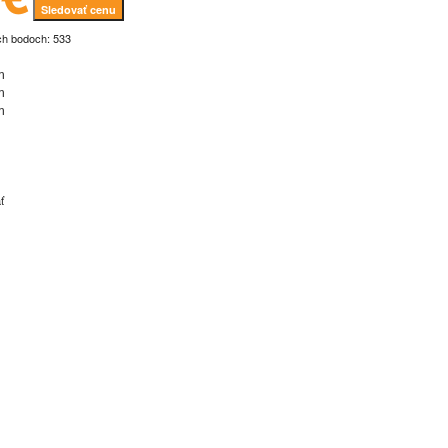
Sledovať cenu
ch bodoch: 533
m
m
m
ť