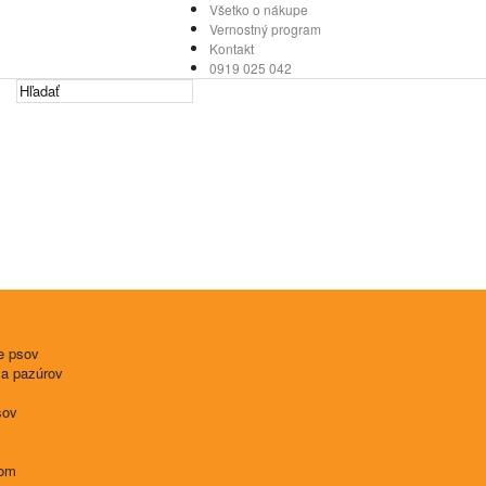
Všetko o nákupe
Vernostný program
Kontakt
0919 025 042
e psov
 a pazúrov
sov
tom