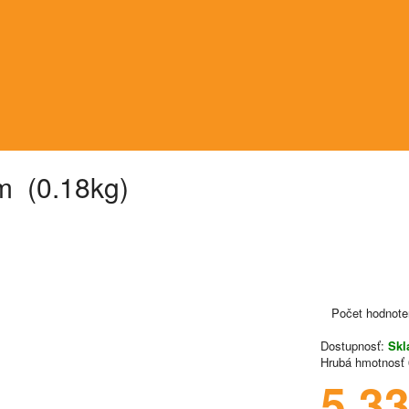
m (0.18kg)
Počet hodnote
Dostupnosť:
Sk
Hrubá hmotnosť
5.3