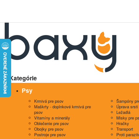
Kategórie
Psy
Krmivá pre psov
Šampóny pr
Maškrty - doplnkové krmivá pre
Úprava srsti
psov
Ležadlá
Vitamíny a minerály
Misky pre p
Oblečenie pre psov
Hračky
Obojky pre psov
Transport
Postroje pre psov
Proti parazi