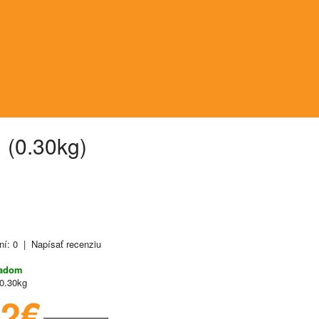
 (0.30kg)
ní: 0
|
Napísať recenziu
ladom
0.30kg
72€