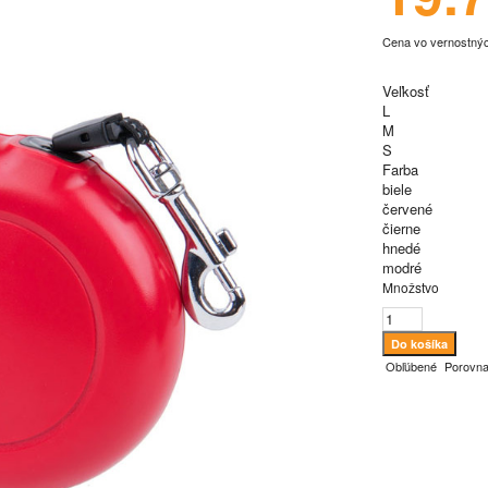
Cena vo vernostný
Veľkosť
L
M
S
Farba
biele
červené
čierne
hnedé
modré
Množstvo
Obľúbené
Porovna