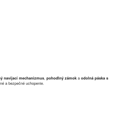
ný navíjací mechanizmus
,
pohodlný zámok
a
odolná páska s
lné a bezpečné uchopenie.