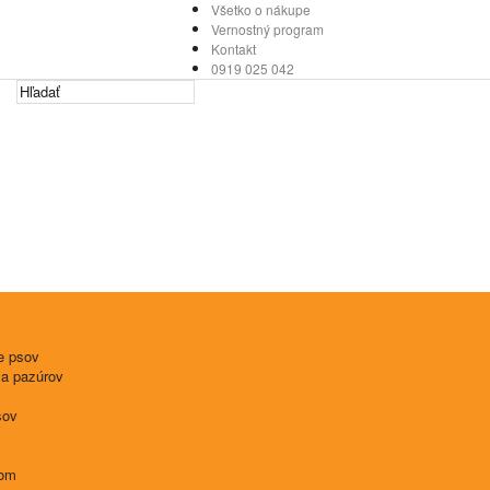
Všetko o nákupe
Vernostný program
Kontakt
0919 025 042
e psov
 a pazúrov
sov
tom