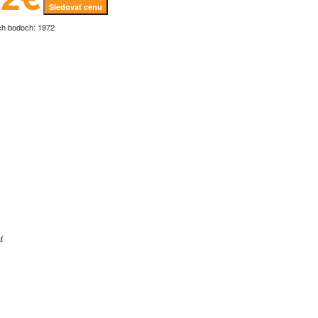
Sledovať cenu
ch bodoch: 1972
ť