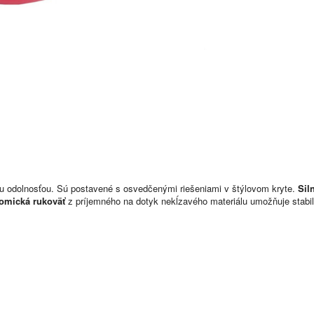
ou odolnosťou. Sú postavené s osvedčenými riešeniami v štýlovom kryte.
Sil
omická rukoväť
z príjemného na dotyk nekĺzavého materiálu umožňuje stabi