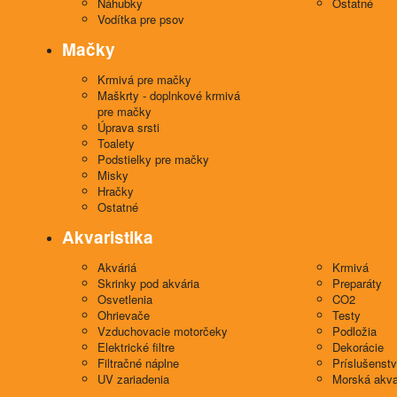
Náhubky
Ostatné
Vodítka pre psov
Mačky
Krmivá pre mačky
Maškrty - doplnkové krmivá
pre mačky
Úprava srsti
Toalety
Podstielky pre mačky
Misky
Hračky
Ostatné
Akvaristika
Akváriá
Krmivá
Skrinky pod akvária
Preparáty
Osvetlenia
CO2
Ohrievače
Testy
Vzduchovacie motorčeky
Podložia
Elektrické filtre
Dekorácie
Filtračné náplne
Príslušenst
UV zariadenia
Morská akva