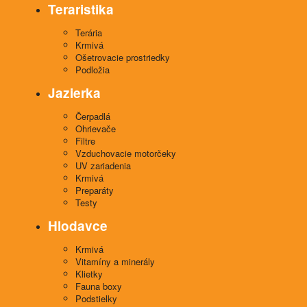
Teraristika
Terária
Krmivá
Ošetrovacie prostriedky
Podložia
Jazierka
Čerpadlá
Ohrievače
Filtre
Vzduchovacie motorčeky
UV zariadenia
Krmivá
Preparáty
Testy
Hlodavce
Krmivá
Vitamíny a minerály
Klietky
Fauna boxy
Podstielky