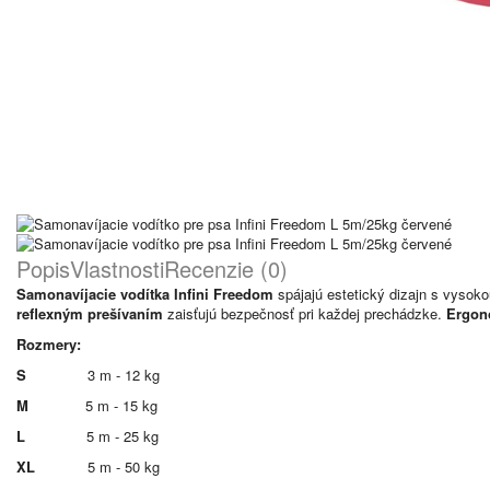
Popis
Vlastnosti
Recenzie (0)
Samonavíjacie vodítka Infini Freedom
spájajú estetický dizajn s vysok
reflexným prešívaním
zaisťujú bezpečnosť pri každej prechádzke.
Ergon
Rozmery:
S
3 m - 12 kg
M
5 m - 15 kg
L
5 m - 25 kg
XL
5 m - 50 kg