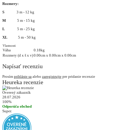
Rozmery:
S
3 m - 12 kg
M
5 m - 15 kg
L
5 m - 25 kg
XL
5 m - 50 kg
Vlastnosti
Váha
0.18kg
Rozmery (d x š x v)
0.00cm x 0.00cm x 0.00cm
Napísať recenziu
Prosím
prihláste sa
alebo
zaregistrujte
pre pridanie recenzie
Heureka recenzie
Overený zákazník
28.07.2026
100%
Odporúča obchod
Super.