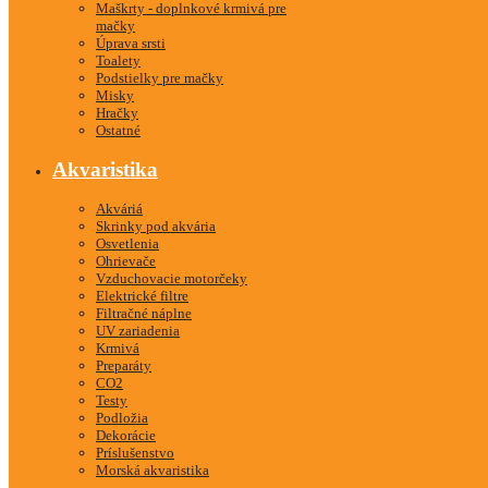
Maškrty - doplnkové krmivá pre
mačky
Úprava srsti
Toalety
Podstielky pre mačky
Misky
Hračky
Ostatné
Akvaristika
Akváriá
Skrinky pod akvária
Osvetlenia
Ohrievače
Vzduchovacie motorčeky
Elektrické filtre
Filtračné náplne
UV zariadenia
Krmivá
Preparáty
CO2
Testy
Podložia
Dekorácie
Príslušenstvo
Morská akvaristika