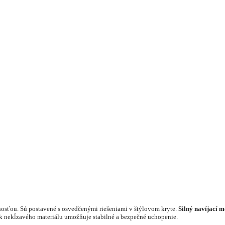
nosťou. Sú postavené s osvedčenými riešeniami v štýlovom kryte.
Silný navíjací 
k nekĺzavého materiálu umožňuje stabilné a bezpečné uchopenie.