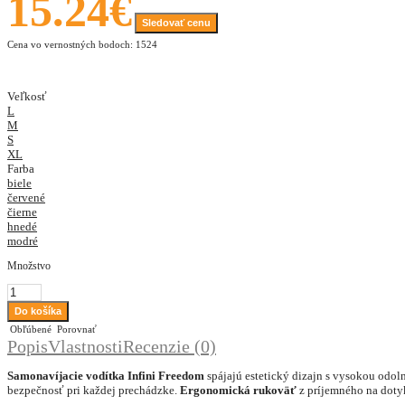
15.24€
Sledovať cenu
Cena vo vernostných bodoch: 1524
Veľkosť
L
M
S
XL
Farba
biele
červené
čierne
hnedé
modré
Množstvo
Obľúbené
Porovnať
Popis
Vlastnosti
Recenzie (0)
Samonavíjacie vodítka Infini Freedom
spájajú estetický dizajn s vysokou odol
bezpečnosť pri každej prechádzke.
Ergonomická rukoväť
z príjemného na doty