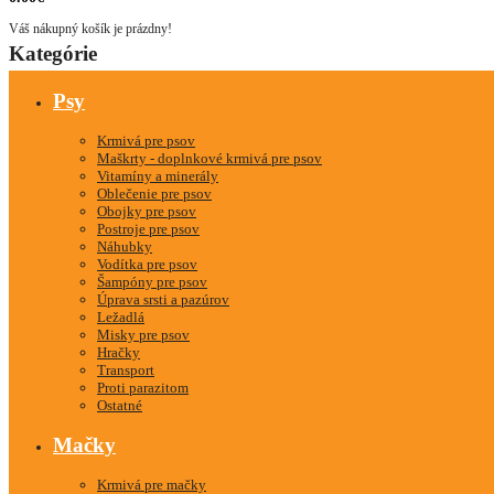
Váš nákupný košík je prázdny!
Kategórie
Psy
Krmivá pre psov
Maškrty - doplnkové krmivá pre psov
Vitamíny a minerály
Oblečenie pre psov
Obojky pre psov
Postroje pre psov
Náhubky
Vodítka pre psov
Šampóny pre psov
Úprava srsti a pazúrov
Ležadlá
Misky pre psov
Hračky
Transport
Proti parazitom
Ostatné
Mačky
Krmivá pre mačky