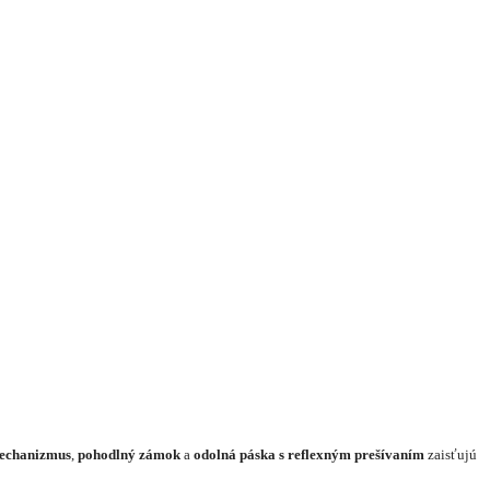
mechanizmus
,
pohodlný zámok
a
odolná páska s reflexným prešívaním
zaisťujú