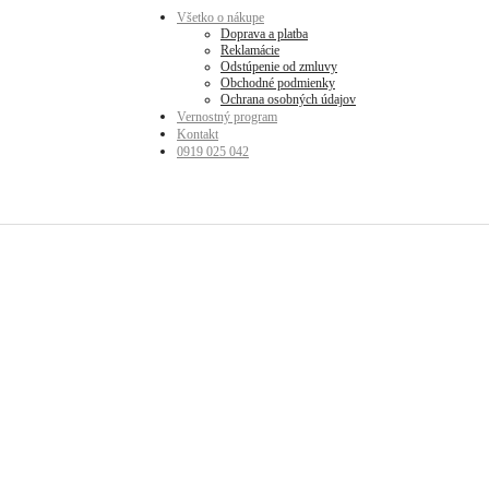
Všetko o nákupe
Doprava a platba
Reklamácie
Odstúpenie od zmluvy
Obchodné podmienky
Ochrana osobných údajov
Vernostný program
Kontakt
0919 025 042