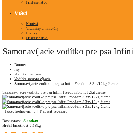
Príslušenstvo
Vtáci
Krmivá
Vitamíny a minerály
Hračky
Príslušenstvo
Samonavíjacie vodítko pre psa Infi
Domov
Psy
Vodítka pre psov
Vodítka samonavíjacie
Samonavíjacie vodítko pre psa Infini Freedom S 3m/12kg čierne
Samonavíjacie vodítko pre psa Infini Freedom S 3m/12kg čierne
Počet hodnotení: 0
|
Napísať recenziu
Dostupnosť:
Skladom
Hrubá hmotnosť
0.18kg