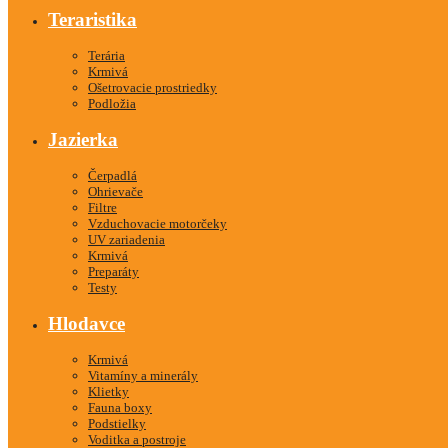
Teraristika
Terária
Krmivá
Ošetrovacie prostriedky
Podložia
Jazierka
Čerpadlá
Ohrievače
Filtre
Vzduchovacie motorčeky
UV zariadenia
Krmivá
Preparáty
Testy
Hlodavce
Krmivá
Vitamíny a minerály
Klietky
Fauna boxy
Podstielky
Voditka a postroje