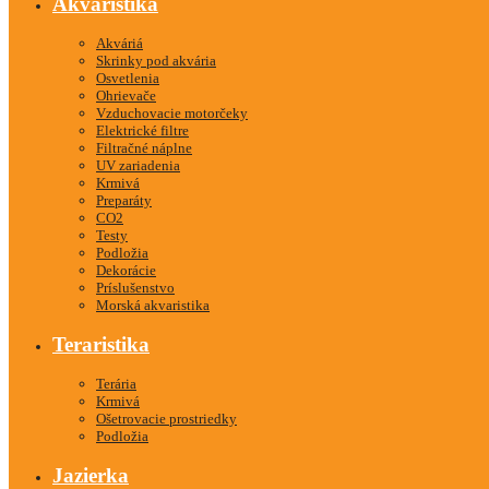
Akvaristika
Akváriá
Skrinky pod akvária
Osvetlenia
Ohrievače
Vzduchovacie motorčeky
Elektrické filtre
Filtračné náplne
UV zariadenia
Krmivá
Preparáty
CO2
Testy
Podložia
Dekorácie
Príslušenstvo
Morská akvaristika
Teraristika
Terária
Krmivá
Ošetrovacie prostriedky
Podložia
Jazierka