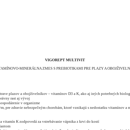
VIGOREPT MULTIVIT
TAMÍNOVO-MINERÁLNA ZMES S PREBIOTIKAMI PRE PLAZY A OBOJŽIVELN
trave plazov a obojživelníkov – vitamínov D3 a K, ako aj iných potrebných biolo
ávny rast aj vývoj
 hospodárenie v organizme
iným, pre zdravie nebezpečným chorobám, ktoré vznikajú s nedostatku vitamínov a 
a vitamín K zodpovedá za vstrebávanie vápnika z krvi do kostí
idantom