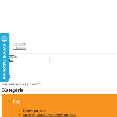
Registrácia
Prihlásenie
0
0
0.00€
Váš nákupný košík je prázdny!
Kategórie
Psy
Krmivá pre psov
Maškrty - doplnkové krmivá pre psov