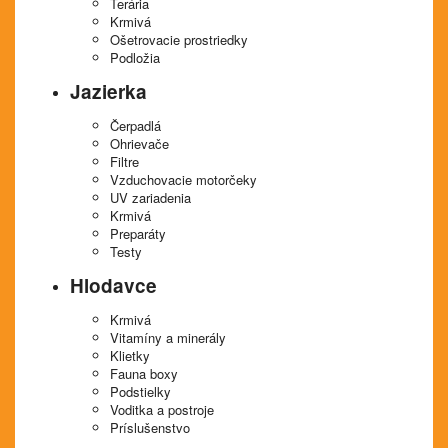
Terária
Krmivá
Ošetrovacie prostriedky
Podložia
Jazierka
Čerpadlá
Ohrievače
Filtre
Vzduchovacie motorčeky
UV zariadenia
Krmivá
Preparáty
Testy
Hlodavce
Krmivá
Vitamíny a minerály
Klietky
Fauna boxy
Podstielky
Voditka a postroje
Príslušenstvo