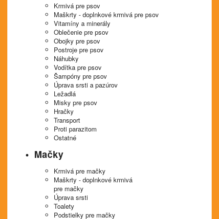
Krmivá pre psov
Maškrty - doplnkové krmivá pre psov
Vitamíny a minerály
Oblečenie pre psov
Obojky pre psov
Postroje pre psov
Náhubky
Vodítka pre psov
Šampóny pre psov
Úprava srsti a pazúrov
Ležadlá
Misky pre psov
Hračky
Transport
Proti parazitom
Ostatné
Mačky
Krmivá pre mačky
Maškrty - doplnkové krmivá
pre mačky
Úprava srsti
Toalety
Podstielky pre mačky