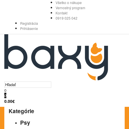
Všetko o nákupe
Vernostný program
Kontakt
0919 025 042
Registrácia
Prihlásenie
0
0
0.00€
Kategórie
Psy