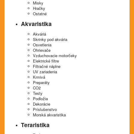
Misky
Hračky
Ostatné
Akvaristika
Akváriá
Skrinky pod akvária
Osvetlenia
Ohrievače
Vzduchovacie motorčeky
Elektrické filtre
Filtračné náplne
UV zariadenia
Krmivá
Preparáty
CO2
Testy
Podložia
Dekorácie
Príslušenstvo
Morská akvaristika
Teraristika