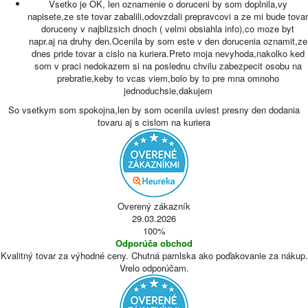
Vsetko je OK, len oznamenie o doruceni by som doplnila,vy
napisete,ze ste tovar zabalili,odovzdali prepravcovi a ze mi bude tovar
doruceny v najblizsich dnoch ( velmi obsiahla info),co moze byt
napr.aj na druhy den.Ocenila by som este v den dorucenia oznamit,ze
dnes pride tovar a cislo na kuriera.Preto moja nevyhoda,nakolko ked
som v praci nedokazem si na poslednu chvilu zabezpecit osobu na
prebratie,keby to vcas viem,bolo by to pre mna omnoho
jednoduchsie,dakujem
So vsetkym som spokojna,len by som ocenila uviest presny den dodania
tovaru aj s cislom na kuriera
Overený zákazník
29.03.2026
100%
Odporúča obchod
Kvalitný tovar za výhodné ceny. Chutná pamlska ako poďakovanie za nákup.
Vrelo odporúčam.