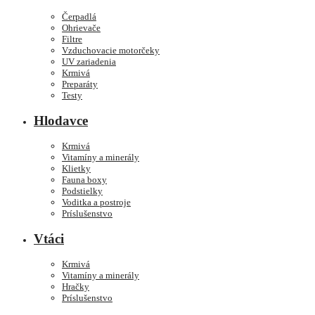
Čerpadlá
Ohrievače
Filtre
Vzduchovacie motorčeky
UV zariadenia
Krmivá
Preparáty
Testy
Hlodavce
Krmivá
Vitamíny a minerály
Klietky
Fauna boxy
Podstielky
Voditka a postroje
Príslušenstvo
Vtáci
Krmivá
Vitamíny a minerály
Hračky
Príslušenstvo