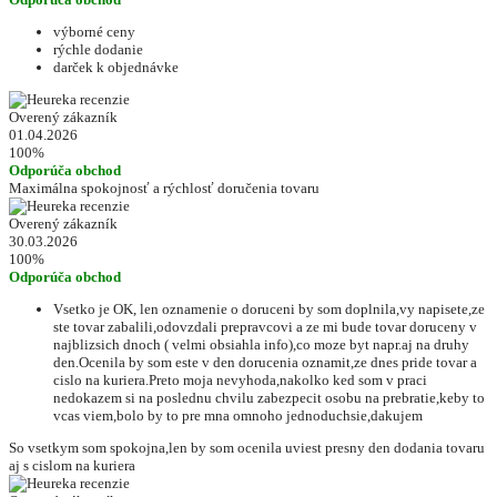
výborné ceny
rýchle dodanie
darček k objednávke
Overený zákazník
01.04.2026
100%
Odporúča obchod
Maximálna spokojnosť a rýchlosť doručenia tovaru
Overený zákazník
30.03.2026
100%
Odporúča obchod
Vsetko je OK, len oznamenie o doruceni by som doplnila,vy napisete,ze
ste tovar zabalili,odovzdali prepravcovi a ze mi bude tovar doruceny v
najblizsich dnoch ( velmi obsiahla info),co moze byt napr.aj na druhy
den.Ocenila by som este v den dorucenia oznamit,ze dnes pride tovar a
cislo na kuriera.Preto moja nevyhoda,nakolko ked som v praci
nedokazem si na poslednu chvilu zabezpecit osobu na prebratie,keby to
vcas viem,bolo by to pre mna omnoho jednoduchsie,dakujem
So vsetkym som spokojna,len by som ocenila uviest presny den dodania tovaru
aj s cislom na kuriera