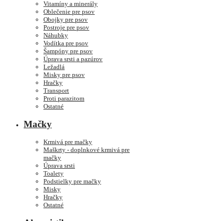
Vitamíny a minerály
Oblečenie pre psov
Obojky pre psov
Postroje pre psov
Náhubky
Vodítka pre psov
Šampóny pre psov
Úprava srsti a pazúrov
Ležadlá
Misky pre psov
Hračky
Transport
Proti parazitom
Ostatné
Mačky
Krmivá pre mačky
Maškrty - doplnkové krmivá pre
mačky
Úprava srsti
Toalety
Podstielky pre mačky
Misky
Hračky
Ostatné