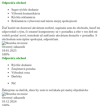
Odporúča obchod
Super rýchle dodanie
Výborná komunikácia
Rýchla reklamácia
Reklamácia vybavená nad mieru mojej spokojnosti
Žiaľ kuriér mi doniesol akvárium rozbité, napísala som do obchodu, hneď mi
odpovedali s tým, či ostatné komponenty sú v poriadku a ešte v ten deň mi
vedeli poslať nové, tentokrát už našťastie akvárium dorazilo v poriadku. S
obchodom som úplne spokojná, odporúčam.
Overený zákazník
19.01.2025
100%
Odporúča obchod
Rýchle dodanie
Zaujímavá ponuka
Výhodná cena
Darčeky
Nič
Ďakujeme za darček, dnes by som to nečakala pri malej objednávke
Overený zákazník
10.12.2024
100%