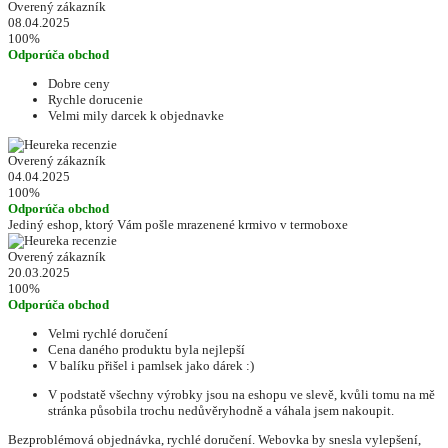
Overený zákazník
08.04.2025
100%
Odporúča obchod
Dobre ceny
Rychle dorucenie
Velmi mily darcek k objednavke
Overený zákazník
04.04.2025
100%
Odporúča obchod
Jediný eshop, ktorý Vám pošle mrazenené krmivo v termoboxe
Overený zákazník
20.03.2025
100%
Odporúča obchod
Velmi rychlé doručení
Cena daného produktu byla nejlepší
V balíku přišel i pamlsek jako dárek :)
V podstatě všechny výrobky jsou na eshopu ve slevě, kvůli tomu na mě
stránka působila trochu nedůvěryhodně a váhala jsem nakoupit.
Bezproblémová objednávka, rychlé doručení. Webovka by snesla vylepšení,