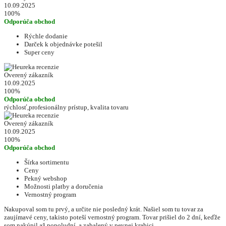
10.09.2025
100%
Odporúča obchod
Rýchle dodanie
Darček k objednávke potešil
Super ceny
Overený zákazník
10.09.2025
100%
Odporúča obchod
rýchlosť,profesionálny prístup, kvalita tovaru
Overený zákazník
10.09.2025
100%
Odporúča obchod
Šírka sortimentu
Ceny
Pekný webshop
Možnosti platby a doručenia
Vernostný program
Nakupoval som tu prvý, a určite nie posledný krát. Našiel som tu tovar za
zaujímavé ceny, takisto poteší vernostný program. Tovar prišiel do 2 dní, keďže
som nakúpil až popoludní, a zabalený v pevnej krabici.