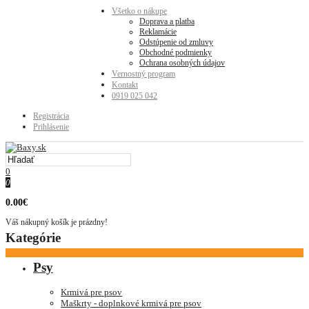
Všetko o nákupe
Doprava a platba
Reklamácie
Odstúpenie od zmluvy
Obchodné podmienky
Ochrana osobných údajov
Vernostný program
Kontakt
0919 025 042
Registrácia
Prihlásenie
0
0
0.00€
Váš nákupný košík je prázdny!
Kategórie
Psy
Krmivá pre psov
Maškrty - doplnkové krmivá pre psov