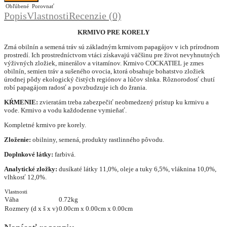
Obľúbené
Porovnať
Popis
Vlastnosti
Recenzie (0)
KRMIVO PRE KORELY
Zrná obilnín a semená tráv sú základným krmivom papagájov v ich prírodnom
prostredí. Ich prostredníctvom vtáci získavajú väčšinu pre život nevyhnutných
výživných zložiek, minerálov a vitamínov. Krmivo COCKATIEL je zmes
obilnín, semien tráv a sušeného ovocia, ktorá obsahuje bohatstvo zložiek
úrodnej pôdy ekologický čistých regiónov a lúčov slnka. Rôznorodosť chutí
robí papagájom radosť a povzbudzuje ich do žrania.
KŔMENIE:
zvieratám treba zabezpečiť neobmedzený prístup ku krmivu a
vode. Krmivo a vodu každodenne vymieňať.
Kompletné krmivo pre korely.
Zloženie:
obilniny, semená, produkty rastlinného pôvodu.
Doplnkové látky:
farbivá.
Analytické zložky:
dusíkaté látky 11,0%, oleje a tuky 6,5%, vláknina 10,0%,
vlhkosť 12,0%.
Vlastnosti
Váha
0.72kg
Rozmery (d x š x v)
0.00cm x 0.00cm x 0.00cm