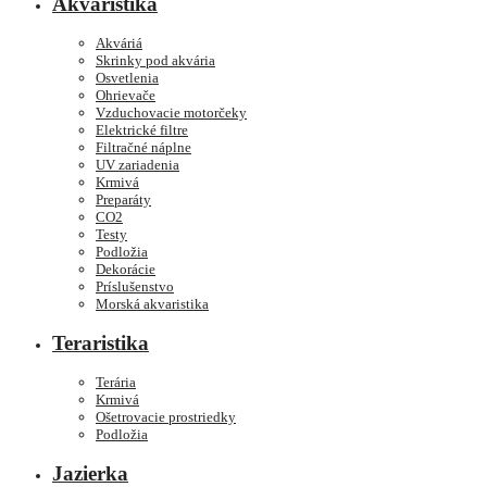
Akvaristika
Akváriá
Skrinky pod akvária
Osvetlenia
Ohrievače
Vzduchovacie motorčeky
Elektrické filtre
Filtračné náplne
UV zariadenia
Krmivá
Preparáty
CO2
Testy
Podložia
Dekorácie
Príslušenstvo
Morská akvaristika
Teraristika
Terária
Krmivá
Ošetrovacie prostriedky
Podložia
Jazierka