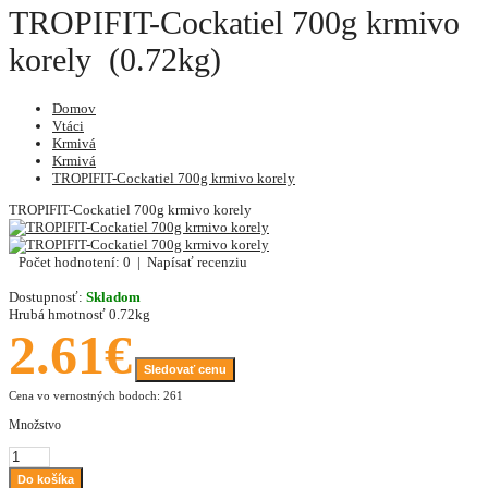
TROPIFIT-Cockatiel 700g krmivo
korely (0.72kg)
Domov
Vtáci
Krmivá
Krmivá
TROPIFIT-Cockatiel 700g krmivo korely
TROPIFIT-Cockatiel 700g krmivo korely
Počet hodnotení: 0
|
Napísať recenziu
Dostupnosť:
Skladom
Hrubá hmotnosť
0.72kg
2.61€
Sledovať cenu
Cena vo vernostných bodoch: 261
Množstvo