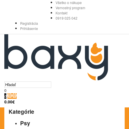
Všetko o nákupe
Vernostný program
Kontakt
0919 025 042
Registrácia
Prihlásenie
0
0
0.00€
Kategórie
Psy