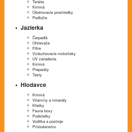
Terária
Krmivá
Ošetrovacie prostriedky
Podložia
Jazierka
Čerpadlá
Ohrievače
Filtre
Vzduchovacie motorčeky
UV zariadenia
Krmivá
Preparáty
Testy
Hlodavce
Krmivá
Vitamíny a minerály
Klietky
Fauna boxy
Podstielky
Voditka a postroje
Príslušenstvo