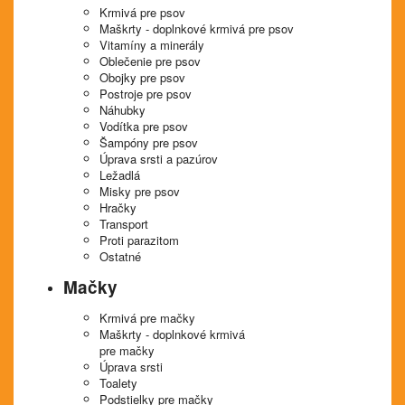
Krmivá pre psov
Maškrty - doplnkové krmivá pre psov
Vitamíny a minerály
Oblečenie pre psov
Obojky pre psov
Postroje pre psov
Náhubky
Vodítka pre psov
Šampóny pre psov
Úprava srsti a pazúrov
Ležadlá
Misky pre psov
Hračky
Transport
Proti parazitom
Ostatné
Mačky
Krmivá pre mačky
Maškrty - doplnkové krmivá
pre mačky
Úprava srsti
Toalety
Podstielky pre mačky