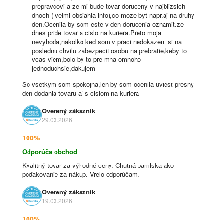
prepravcovi a ze mi bude tovar doruceny v najblizsich
dnoch ( velmi obsiahla info),co moze byt napr.aj na druhy
den.Ocenila by som este v den dorucenia oznamit,ze
dnes pride tovar a cislo na kuriera.Preto moja
nevyhoda,nakolko ked som v praci nedokazem si na
poslednu chvilu zabezpecit osobu na prebratie,keby to
vcas viem,bolo by to pre mna omnoho
jednoduchsie,dakujem
So vsetkym som spokojna,len by som ocenila uviest presny
den dodania tovaru aj s cislom na kuriera
Overený zákazník
29.03.2026
100%
Odporúča obchod
Kvalitný tovar za výhodné ceny. Chutná pamlska ako
poďakovanie za nákup. Vrelo odporúčam.
Overený zákazník
19.03.2026
100%