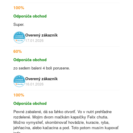
100%
Odporúča obchod
Super.
Overený zákazník
17.01.2026
60%
Odporúča obchod
zo sedem baleni 4 boli porusene.
Overený zákazník
16.01.2026
100%
Odporúča obchod
Pevné zabalené, dá sa ľahko otvoriť. Vo v nutri prehľadne
rozdelené. Mojim dvom mačkám kapsičky Felix chutia.
Možno vymyslieť, skombinovať hovädzie, kuracie, ryba,
jahňacína, alebo kačacina a pod. Toto potom musím kupovať
inde.