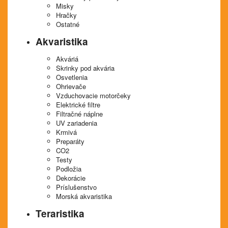
Misky
Hračky
Ostatné
Akvaristika
Akváriá
Skrinky pod akvária
Osvetlenia
Ohrievače
Vzduchovacie motorčeky
Elektrické filtre
Filtračné náplne
UV zariadenia
Krmivá
Preparáty
CO2
Testy
Podložia
Dekorácie
Príslušenstvo
Morská akvaristika
Teraristika