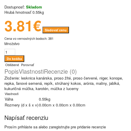
Dostupnosť:
Skladom
Hrubá hmotnosť
0.55kg
3.81€
Sledovať cenu
Cena vo vernostných bodoch: 381
Množstvo
Obľúbené
Porovnať
Popis
Vlastnosti
Recenzie (0)
Zloženie: lesknica kanárska, proso žlté, proso červené, niger, konope,
repka, ľanové semená, repík, strúhaný kokos, arónia, maliny, jablká,
kukuričná múčka, karotén, múčka z lucerny
Vlastnosti
Váha
0.55kg
Rozmery (d x š x v)
0.00cm x 0.00cm x 0.00cm
Napísať recenziu
Prosím
prihláste sa
alebo
zaregistrujte
pre pridanie recenzie