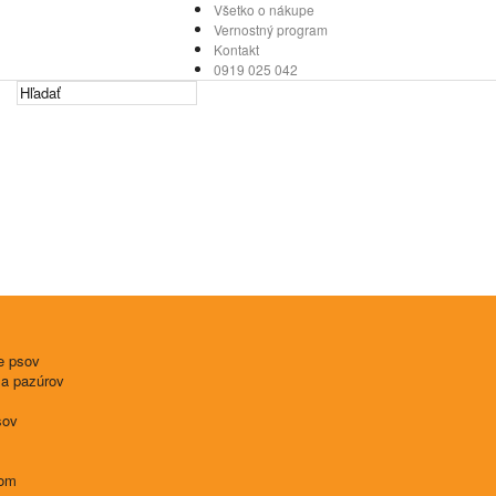
Všetko o nákupe
Vernostný program
Kontakt
0919 025 042
e psov
 a pazúrov
sov
tom