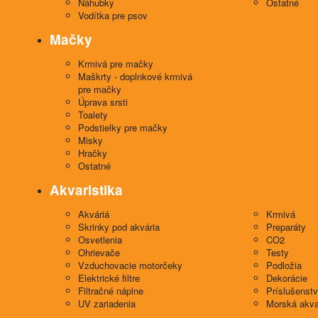
Náhubky
Ostatné
Vodítka pre psov
Mačky
Krmivá pre mačky
Maškrty - doplnkové krmivá
pre mačky
Úprava srsti
Toalety
Podstielky pre mačky
Misky
Hračky
Ostatné
Akvaristika
Akváriá
Krmivá
Skrinky pod akvária
Preparáty
Osvetlenia
CO2
Ohrievače
Testy
Vzduchovacie motorčeky
Podložia
Elektrické filtre
Dekorácie
Filtračné náplne
Príslušenst
UV zariadenia
Morská akva