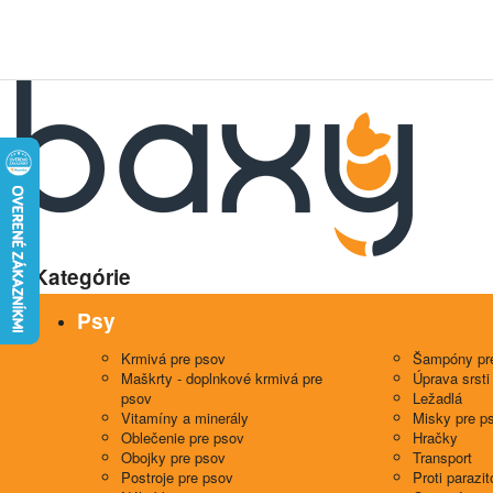
Kategórie
Psy
Krmivá pre psov
Šampóny pr
Maškrty - doplnkové krmivá pre
Úprava srsti
psov
Ležadlá
Vitamíny a minerály
Misky pre p
Oblečenie pre psov
Hračky
Obojky pre psov
Transport
Postroje pre psov
Proti parazi