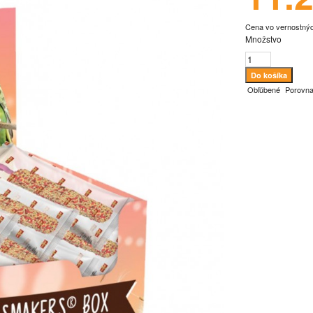
Cena vo vernostný
Množstvo
Obľúbené
Porovna