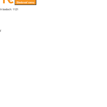
Sledovať cenu
ch bodoch: 1121
ť