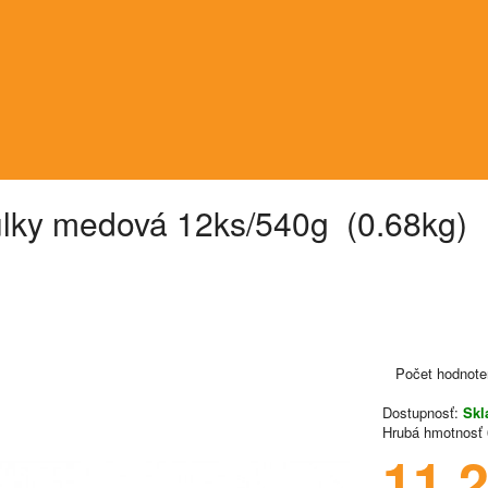
lky medová 12ks/540g (0.68kg)
Počet hodnote
Dostupnosť:
Sk
Hrubá hmotnosť
11.