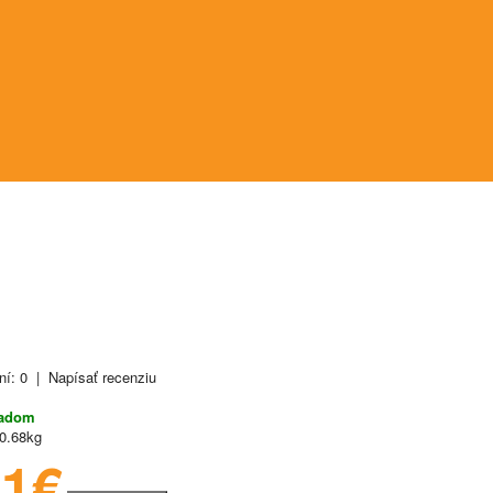
ní: 0
|
Napísať recenziu
ladom
0.68kg
21€