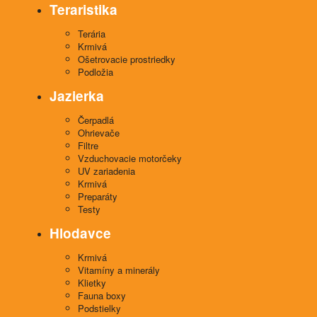
Teraristika
Terária
Krmivá
Ošetrovacie prostriedky
Podložia
Jazierka
Čerpadlá
Ohrievače
Filtre
Vzduchovacie motorčeky
UV zariadenia
Krmivá
Preparáty
Testy
Hlodavce
Krmivá
Vitamíny a minerály
Klietky
Fauna boxy
Podstielky