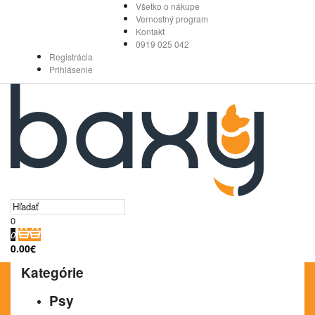
Všetko o nákupe
Vernostný program
Kontakt
0919 025 042
Registrácia
Prihlásenie
0
0
0.00€
Kategórie
Psy