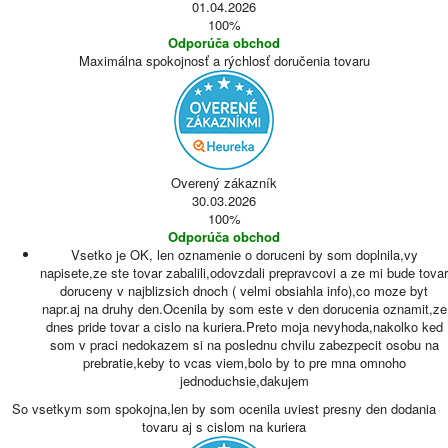
01.04.2026
100%
Odporúča obchod
Maximálna spokojnosť a rýchlosť doručenia tovaru
Overený zákazník
30.03.2026
100%
Odporúča obchod
Vsetko je OK, len oznamenie o doruceni by som doplnila,vy
napisete,ze ste tovar zabalili,odovzdali prepravcovi a ze mi bude tovar
doruceny v najblizsich dnoch ( velmi obsiahla info),co moze byt
napr.aj na druhy den.Ocenila by som este v den dorucenia oznamit,ze
dnes pride tovar a cislo na kuriera.Preto moja nevyhoda,nakolko ked
som v praci nedokazem si na poslednu chvilu zabezpecit osobu na
prebratie,keby to vcas viem,bolo by to pre mna omnoho
jednoduchsie,dakujem
So vsetkym som spokojna,len by som ocenila uviest presny den dodania
tovaru aj s cislom na kuriera