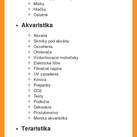
Misky
Hračky
Ostatné
Akvaristika
Akváriá
Skrinky pod akvária
Osvetlenia
Ohrievače
Vzduchovacie motorčeky
Elektrické filtre
Filtračné náplne
UV zariadenia
Krmivá
Preparáty
CO2
Testy
Podložia
Dekorácie
Príslušenstvo
Morská akvaristika
Teraristika