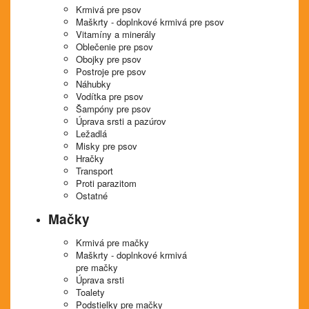
Krmivá pre psov
Maškrty - doplnkové krmivá pre psov
Vitamíny a minerály
Oblečenie pre psov
Obojky pre psov
Postroje pre psov
Náhubky
Vodítka pre psov
Šampóny pre psov
Úprava srsti a pazúrov
Ležadlá
Misky pre psov
Hračky
Transport
Proti parazitom
Ostatné
Mačky
Krmivá pre mačky
Maškrty - doplnkové krmivá
pre mačky
Úprava srsti
Toalety
Podstielky pre mačky