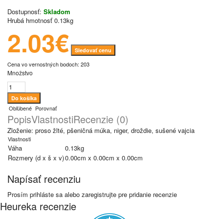
Dostupnosť:
Skladom
Hrubá hmotnosť
0.13kg
2.03€
Sledovať cenu
Cena vo vernostných bodoch: 203
Množstvo
Obľúbené
Porovnať
Popis
Vlastnosti
Recenzie (0)
Zloženie: proso žlté, pšeničná múka, niger, droždie, sušené vajcia
Vlastnosti
Váha
0.13kg
Rozmery (d x š x v)
0.00cm x 0.00cm x 0.00cm
Napísať recenziu
Prosím
prihláste sa
alebo
zaregistrujte
pre pridanie recenzie
Heureka recenzie