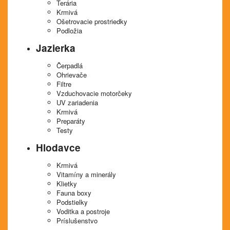
Terária
Krmivá
Ošetrovacie prostriedky
Podložia
Jazierka
Čerpadlá
Ohrievače
Filtre
Vzduchovacie motorčeky
UV zariadenia
Krmivá
Preparáty
Testy
Hlodavce
Krmivá
Vitamíny a minerály
Klietky
Fauna boxy
Podstielky
Voditka a postroje
Príslušenstvo