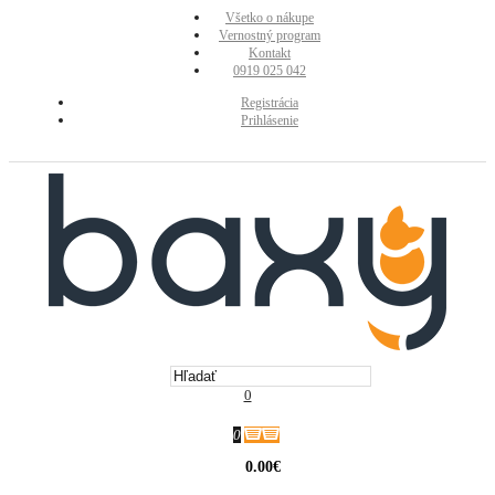
Všetko o nákupe
Vernostný program
Kontakt
0919 025 042
Registrácia
Prihlásenie
0
0
0.00€