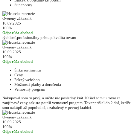
Darček k objednávke potešil
Super ceny
Overený zákazník
10.09.2025
100%
Odporúča obchod
rýchlosť,profesionálny prístup, kvalita tovaru
Overený zákazník
10.09.2025
100%
Odporúča obchod
Šírka sortimentu
Ceny
Pekný webshop
Možnosti platby a doručenia
Vernostný program
Nakupoval som tu prvý, a určite nie posledný krát. Našiel som tu tovar za
zaujímavé ceny, takisto poteší vernostný program. Tovar prišiel do 2 dní, keďže
som nakúpil až popoludní, a zabalený v pevnej krabici.
Overený zákazník
10.09.2025
100%
Odporúča obchod