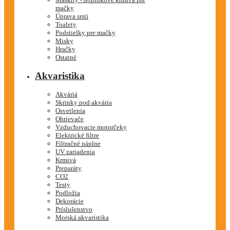
mačky
Úprava srsti
Toalety
Podstielky pre mačky
Misky
Hračky
Ostatné
Akvaristika
Akváriá
Skrinky pod akvária
Osvetlenia
Ohrievače
Vzduchovacie motorčeky
Elektrické filtre
Filtračné náplne
UV zariadenia
Krmivá
Preparáty
CO2
Testy
Podložia
Dekorácie
Príslušenstvo
Morská akvaristika