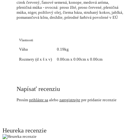
cirok červený, ľanové semená, konope, medová aróma,
pšeničná múka - ovocná: proso žlté, proso červené, pšeničná
múka, niger, požtlový olej, čierna báza, struhaný kokos, jablká,
pomarančová kôra, droždie, prírodné farbivá povolené v EÚ
Vlastnosti
Váha
0.19kg
Rozmery (d x š x v)
0.00cm x 0.00cm x 0.00cm
Napísať recenziu
Prosím
prihláste sa
alebo
zaregistrujte
pre pridanie recenzie
Heureka recenzie