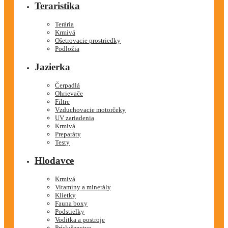
Teraristika
Terária
Krmivá
Ošetrovacie prostriedky
Podložia
Jazierka
Čerpadlá
Ohrievače
Filtre
Vzduchovacie motorčeky
UV zariadenia
Krmivá
Preparáty
Testy
Hlodavce
Krmivá
Vitamíny a minerály
Klietky
Fauna boxy
Podstielky
Voditka a postroje
Príslušenstvo