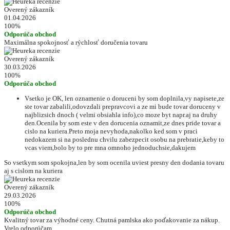
Overený zákazník
01.04.2026
100%
Odporúča obchod
Maximálna spokojnosť a rýchlosť doručenia tovaru
Overený zákazník
30.03.2026
100%
Odporúča obchod
Vsetko je OK, len oznamenie o doruceni by som doplnila,vy napisete,ze
ste tovar zabalili,odovzdali prepravcovi a ze mi bude tovar doruceny v
najblizsich dnoch ( velmi obsiahla info),co moze byt napr.aj na druhy
den.Ocenila by som este v den dorucenia oznamit,ze dnes pride tovar a
cislo na kuriera.Preto moja nevyhoda,nakolko ked som v praci
nedokazem si na poslednu chvilu zabezpecit osobu na prebratie,keby to
vcas viem,bolo by to pre mna omnoho jednoduchsie,dakujem
So vsetkym som spokojna,len by som ocenila uviest presny den dodania tovaru
aj s cislom na kuriera
Overený zákazník
29.03.2026
100%
Odporúča obchod
Kvalitný tovar za výhodné ceny. Chutná pamlska ako poďakovanie za nákup.
Vrelo odporúčam.