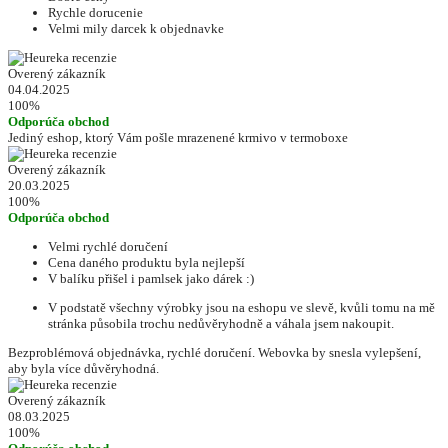
Rychle dorucenie
Velmi mily darcek k objednavke
Overený zákazník
04.04.2025
100%
Odporúča obchod
Jediný eshop, ktorý Vám pošle mrazenené krmivo v termoboxe
Overený zákazník
20.03.2025
100%
Odporúča obchod
Velmi rychlé doručení
Cena daného produktu byla nejlepší
V balíku přišel i pamlsek jako dárek :)
V podstatě všechny výrobky jsou na eshopu ve slevě, kvůli tomu na mě
stránka působila trochu nedůvěryhodně a váhala jsem nakoupit.
Bezproblémová objednávka, rychlé doručení. Webovka by snesla vylepšení,
aby byla více důvěryhodná.
Overený zákazník
08.03.2025
100%