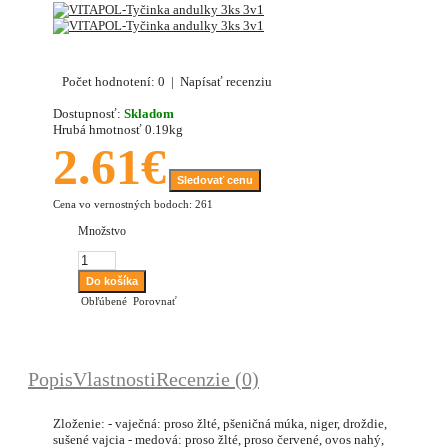
Počet hodnotení: 0
|
Napísať recenziu
Dostupnosť:
Skladom
Hrubá hmotnosť
0.19kg
2.61€
Sledovať cenu
Cena vo vernostných bodoch: 261
Množstvo
Obľúbené
Porovnať
Popis
Vlastnosti
Recenzie (0)
Zloženie: - vaječná: proso žlté, pšeničná múka, niger, droždie,
sušené vajcia - medová: proso žlté, proso červené, ovos nahý,