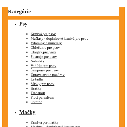
Kategórie
Psy
Krmivá pre psov
Maškrty - doplnkové krmivá pre psov
Vitamíny a minerály
Oblečenie pre psov
Obojky pre psov
Postroje pre psov
Náhubky
Vodítka pre psov
Šampóny pre psov
Úprava srsti a pazúrov
Ležadlá
Misky pre psov
Hračky
Transport
Proti parazitom
Ostatné
Mačky
Krmivá pre mačky
Maškrty - doplnkové krmivá pre