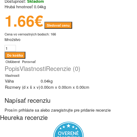
Dostupnosť:
Skladom
Hrubá hmotnosť
0.04kg
1.66€
Sledovať cenu
Cena vo vernostných bodoch: 166
Množstvo
Obľúbené
Porovnať
Popis
Vlastnosti
Recenzie (0)
Vlastnosti
Váha
0.04kg
Rozmery (d x š x v)
0.00cm x 0.00cm x 0.00cm
Napísať recenziu
Prosím
prihláste sa
alebo
zaregistrujte
pre pridanie recenzie
Heureka recenzie