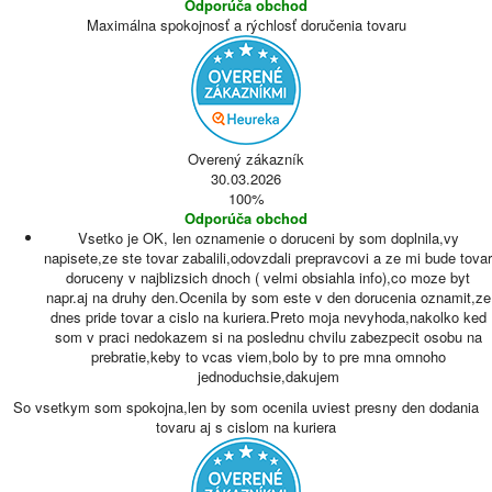
Odporúča obchod
Maximálna spokojnosť a rýchlosť doručenia tovaru
Overený zákazník
30.03.2026
100%
Odporúča obchod
Vsetko je OK, len oznamenie o doruceni by som doplnila,vy
napisete,ze ste tovar zabalili,odovzdali prepravcovi a ze mi bude tovar
doruceny v najblizsich dnoch ( velmi obsiahla info),co moze byt
napr.aj na druhy den.Ocenila by som este v den dorucenia oznamit,ze
dnes pride tovar a cislo na kuriera.Preto moja nevyhoda,nakolko ked
som v praci nedokazem si na poslednu chvilu zabezpecit osobu na
prebratie,keby to vcas viem,bolo by to pre mna omnoho
jednoduchsie,dakujem
So vsetkym som spokojna,len by som ocenila uviest presny den dodania
tovaru aj s cislom na kuriera