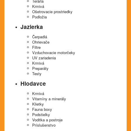
Terária
Krmivá
Ošetrovacie prostriedky
Podložia
Jazierka
Čerpadlá
Ohrievače
Filtre
Vzduchovacie motorčeky
UV zariadenia
Krmivá
Preparáty
Testy
Hlodavce
Krmivá
Vitamíny a minerály
Klietky
Fauna boxy
Podstielky
Voditka a postroje
Príslušenstvo