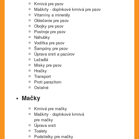
Krmivá pre psov
Maškrty - doplnkové krmivá pre psov
Vitamíny a minerály
Oblečenie pre psov
Obojky pre psov
Postroje pre psov
Náhubky
Vodítka pre psov
Šampóny pre psov
Úprava srsti a pazúrov
Ležadlá
Misky pre psov
Hračky
Transport
Proti parazitom
Ostatné
Mačky
Krmivá pre mačky
Maškrty - doplnkové krmivá
pre mačky
Úprava srsti
Toalety
Podstielky pre mačky