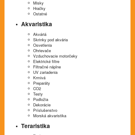
Misky
Hračky
Ostatné
Akvaristika
Akváriá
Skrinky pod akvária
Osvetlenia
Ohrievače
Vzduchovacie motorčeky
Elektrické filtre
Filtračné náplne
UV zariadenia
Krmivá
Preparáty
CO2
Testy
Podložia
Dekorácie
Príslušenstvo
Morská akvaristika
Teraristika