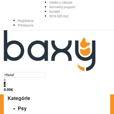
Všetko o nákupe
Vernostný program
Kontakt
0919 025 042
Registrácia
Prihlásenie
0
0
0.00€
Kategórie
Psy