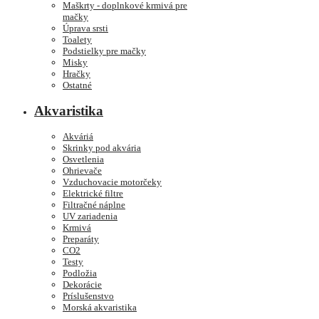
Maškrty - doplnkové krmivá pre
mačky
Úprava srsti
Toalety
Podstielky pre mačky
Misky
Hračky
Ostatné
Akvaristika
Akváriá
Skrinky pod akvária
Osvetlenia
Ohrievače
Vzduchovacie motorčeky
Elektrické filtre
Filtračné náplne
UV zariadenia
Krmivá
Preparáty
CO2
Testy
Podložia
Dekorácie
Príslušenstvo
Morská akvaristika