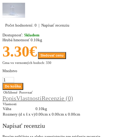
Počet hodnotení: 0
|
Napísať recenziu
Dostupnosť:
Skladom
Hrubá hmotnosť
0.10kg
3.30€
Sledovať cenu
Cena vo vernostných bodoch: 330
Množstvo
Obľúbené
Porovnať
Popis
Vlastnosti
Recenzie (0)
Vlastnosti
Váha
0.10kg
Rozmery (d x š x v)
0.00cm x 0.00cm x 0.00cm
Napísať recenziu
Prosím
prihláste sa
alebo
zaregistrujte
pre pridanie recenzie