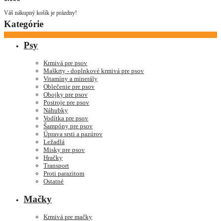
Váš nákupný košík je prázdny!
Kategórie
Psy
Krmivá pre psov
Maškrty - doplnkové krmivá pre psov
Vitamíny a minerály
Oblečenie pre psov
Obojky pre psov
Postroje pre psov
Náhubky
Vodítka pre psov
Šampóny pre psov
Úprava srsti a pazúrov
Ležadlá
Misky pre psov
Hračky
Transport
Proti parazitom
Ostatné
Mačky
Krmivá pre mačky