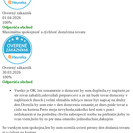
Overený zákazník
01.04.2026
100%
Odporúča obchod
Maximálna spokojnosť a rýchlosť doručenia tovaru
Overený zákazník
30.03.2026
100%
Odporúča obchod
Vsetko je OK, len oznamenie o doruceni by som doplnila,vy napisete,ze
ste tovar zabalili,odovzdali prepravcovi a ze mi bude tovar doruceny v
najblizsich dnoch ( velmi obsiahla info),co moze byt napr.aj na druhy
den.Ocenila by som este v den dorucenia oznamit,ze dnes pride tovar a
cislo na kuriera.Preto moja nevyhoda,nakolko ked som v praci
nedokazem si na poslednu chvilu zabezpecit osobu na prebratie,keby to
vcas viem,bolo by to pre mna omnoho jednoduchsie,dakujem
So vsetkym som spokojna,len by som ocenila uviest presny den dodania tovaru
aj s cislom na kuriera