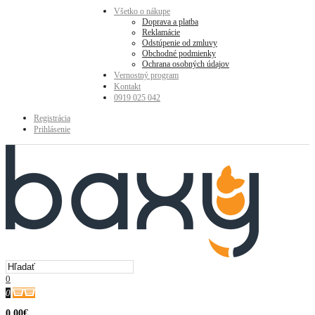
Všetko o nákupe
Doprava a platba
Reklamácie
Odstúpenie od zmluvy
Obchodné podmienky
Ochrana osobných údajov
Vernostný program
Kontakt
0919 025 042
Registrácia
Prihlásenie
0
0
0.00€