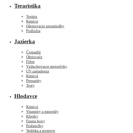
Teraristika
Terária
Krmivá
Ošetrovacie prostriedky
Podložia
Jazierka
Čerpadlá
Ohrievače
Filtre
Vzduchovacie motorčeky
UV zariadenia
Krmivá
Preparáty
Testy
Hlodavce
Krmivá
Vitamíny a minerály
Klietky
Fauna boxy
Podstielky
Voditka a postroje