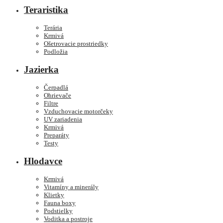
Teraristika
Terária
Krmivá
Ošetrovacie prostriedky
Podložia
Jazierka
Čerpadlá
Ohrievače
Filtre
Vzduchovacie motorčeky
UV zariadenia
Krmivá
Preparáty
Testy
Hlodavce
Krmivá
Vitamíny a minerály
Klietky
Fauna boxy
Podstielky
Voditka a postroje