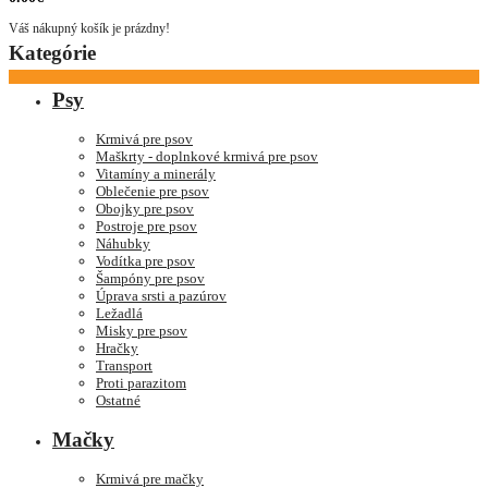
Váš nákupný košík je prázdny!
Kategórie
Psy
Krmivá pre psov
Maškrty - doplnkové krmivá pre psov
Vitamíny a minerály
Oblečenie pre psov
Obojky pre psov
Postroje pre psov
Náhubky
Vodítka pre psov
Šampóny pre psov
Úprava srsti a pazúrov
Ležadlá
Misky pre psov
Hračky
Transport
Proti parazitom
Ostatné
Mačky
Krmivá pre mačky