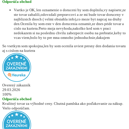
Odporúča obchod
Vsetko je OK, len oznamenie o doruceni by som doplnila,vy napisete,ze
ste tovar zabalili,odovzdali prepravcovi a ze mi bude tovar doruceny v
najblizsich dnoch ( velmi obsiahla info),co moze byt napr.aj na druhy
den.Ocenila by som este v den dorucenia oznamit,ze dnes pride tovar a
cislo na kuriera.Preto moja nevyhoda,nakolko ked som v praci
nedokazem si na poslednu chvilu zabezpecit osobu na prebratie,keby to
vcas viem,bolo by to pre mna omnoho jednoduchsie,dakujem
So vsetkym som spokojna,len by som ocenila uviest presny den dodania tovaru
aj s cislom na kuriera
Overený zákazník
29.03.2026
100%
Odporúča obchod
Kvalitný tovar za výhodné ceny. Chutná pamlska ako poďakovanie za nákup.
Vrelo odporúčam.