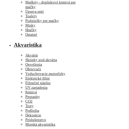
Maškrty - doplnkové krmivá pre
mačky
Úprava srsti
Toalety
Podstielky pre mačky
Misky
Hračky
Ostatné
Akvaristika
Akváriá
Skrinky pod akvária
Osvetlenia
Ohrievače
Vzduchovacie motorčeky
Elektrické filtre
Filtračné náplne
UV zariadenia
Krmivá
Preparáty
CO2
Testy
Podložia
Dekorácie
Príslušenstvo
Morská akvaristika