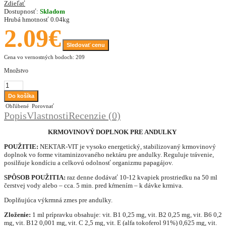
Zdieľať
Dostupnosť:
Skladom
Hrubá hmotnosť
0.04kg
2.09€
Sledovať cenu
Cena vo vernostných bodoch: 209
Množstvo
Obľúbené
Porovnať
Popis
Vlastnosti
Recenzie (0)
KRMOVINOVÝ DOPLNOK PRE ANDULKY
POUŽITIE:
NEKTAR-VIT je vysoko energetický, stabilizovaný krmovinový
doplnok vo forme vitaminizovaného nektáru pre andulky. Reguluje trávenie,
posilňuje kondíciu a celkovú odolnosť organizmu papagájov.
SPÔSOB POUŽITIA:
raz denne dodávať 10-12 kvapiek prostriedku na 50 ml
čerstvej vody alebo – cca. 5 min. pred kŕmením – k dávke krmiva.
Doplňujúca výkrmná zmes pre andulky.
Zloženie:
1 ml prípravku obsahuje: vit.
B1 0,25 mg,
v
it. B2 0,25 mg,
v
it. B6 0,2
mg,
v
it. B12 0,001 mg,
v
it. C 2,5 mg,
v
it. E (alfa tokoferol 91%) 0,625 mg,
v
it.