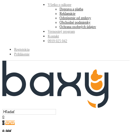
Všetko o nákupe
Doprava a platba
Reklamácie
Odstúpenie od zmluvy
Obchodné podmienky
Ochrana osobných údajov
Vernostný program
Kontakt
0919 025 042
Registrácia
Prihlásenie
0
0
0.00€