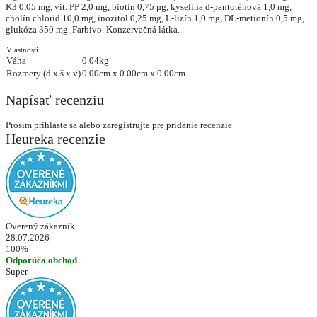
K3 0,05 mg,
v
it. PP 2,0 mg,
biotín
0,75 μg,
kyselina
d-
pantoténová
1,0 mg,
chol
í
n
chlorid
10,0 mg,
inozitol
0,25 mg, L-
lizín
1,0 mg, DL-
metionín
0,5 mg,
glukóza 350 mg. Farbivo. Konzervačná látka.
Vlastnosti
Váha
0.04kg
Rozmery (d x š x v)
0.00cm x 0.00cm x 0.00cm
Napísať recenziu
Prosím
prihláste sa
alebo
zaregistrujte
pre pridanie recenzie
Heureka recenzie
Overený zákazník
28.07.2026
100%
Odporúča obchod
Super.