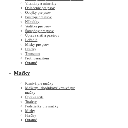
Vitamíny a minerály
Oblečenie pre psov
Obojky pre psov
Postroje pre psov
Náhubky
Vodítka pre psov
Šampóny pre psov
Úprava srsti a pazúrov
Ležadlá
Misky pre psov
Hračky
Transport
Proti parazitom
Ostatné
Mačky
Krmivá pre mačky
Maškrty - doplnkové krmivá pre
mačky
Úprava srsti
Toalety
Podstielky pre mačky
Misky
Hračky
Ostatné