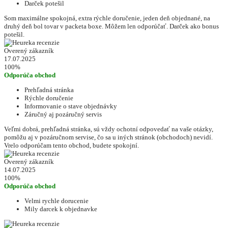
Darček potešil
Som maximálne spokojná, extra rýchle doručenie, jeden deň objednané, na
druhý deň bol tovar v packeta boxe. Môžem len odporúčať. Darček ako bonus
potešil.
Overený zákazník
17.07.2025
100%
Odporúča obchod
Prehľadná stránka
Rýchle doručenie
Informovanie o stave objednávky
Záručný aj pozáručný servis
Veľmi dobrá, prehľadná stránka, sú vždy ochotní odpovedať na vaše otázky,
pomôžu aj v pozáručnom servise, čo sa u iných stránok (obchodoch) nevidí.
Vrelo odporúčam tento obchod, budete spokojní.
Overený zákazník
14.07.2025
100%
Odporúča obchod
Velmi rychle dorucenie
Mily darcek k objednavke