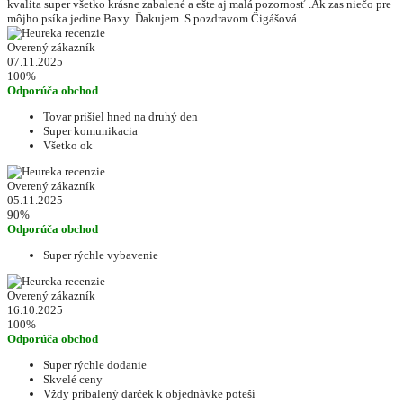
kvalita super všetko krásne zabalené a ešte aj malá pozornosť .Ak zas niečo pre
môjho psíka jedine Baxy .Ďakujem .S pozdravom Čigášová.
Overený zákazník
07.11.2025
100%
Odporúča obchod
Tovar prišiel hned na druhý den
Super komunikacia
Všetko ok
Overený zákazník
05.11.2025
90%
Odporúča obchod
Super rýchle vybavenie
Overený zákazník
16.10.2025
100%
Odporúča obchod
Super rýchle dodanie
Skvelé ceny
Vždy pribalený darček k objednávke poteší