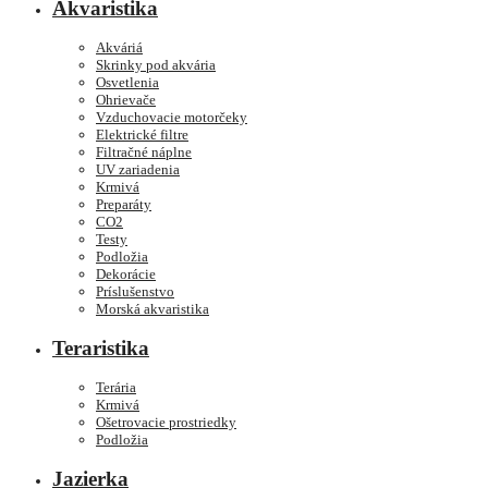
Akvaristika
Akváriá
Skrinky pod akvária
Osvetlenia
Ohrievače
Vzduchovacie motorčeky
Elektrické filtre
Filtračné náplne
UV zariadenia
Krmivá
Preparáty
CO2
Testy
Podložia
Dekorácie
Príslušenstvo
Morská akvaristika
Teraristika
Terária
Krmivá
Ošetrovacie prostriedky
Podložia
Jazierka