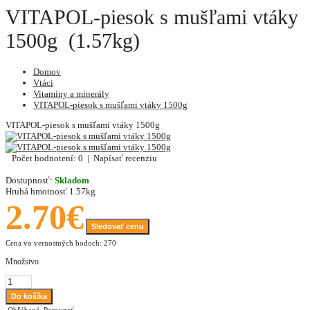
VITAPOL-piesok s mušľami vtáky
1500g (1.57kg)
Domov
Vtáci
Vitamíny a minerály
VITAPOL-piesok s mušľami vtáky 1500g
VITAPOL-piesok s mušľami vtáky 1500g
Počet hodnotení: 0
|
Napísať recenziu
Dostupnosť:
Skladom
Hrubá hmotnosť
1.57kg
2.70€
Sledovať cenu
Cena vo vernostných bodoch: 270
Množstvo