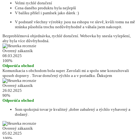
Velmi rychlé doručení
Cena daného produktu byla nejlepší
V balíku přišel i pamlsek jako dárek :)
V podstatě všechny výrobky jsou na eshopu ve slevě, kvůli tomu na mě
stránka působila trochu nedůvěryhodně a váhala jsem nakoupit.
Bezproblémová objednávka, rychlé doručení. Webovka by snesla vylepšení,
aby byla více důvěryhodná.
Overený zákazník
08.03.2025
100%
Odporúča obchod
Komunikacia s obchodom bola super. Zavolali mi a spolu sme konzultovali
sposob dopravy . Tovar doručený rýchlo a a v poriadku. Ďakujem
Overený zákazník
26.02.2025
90%
Odporúča obchod
Som spokojná tovar je kvalitný ,dobre zabalený a rýchlo vybavený a
dodaný.
Overený zákazník
05.02.2025
100%