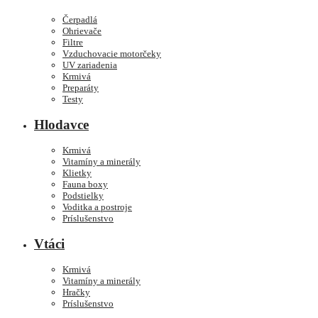
Čerpadlá
Ohrievače
Filtre
Vzduchovacie motorčeky
UV zariadenia
Krmivá
Preparáty
Testy
Hlodavce
Krmivá
Vitamíny a minerály
Klietky
Fauna boxy
Podstielky
Voditka a postroje
Príslušenstvo
Vtáci
Krmivá
Vitamíny a minerály
Hračky
Príslušenstvo