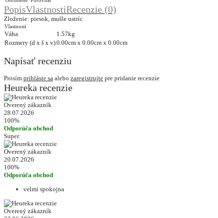
Obľúbené
Porovnať
Popis
Vlastnosti
Recenzie (0)
Zloženie: piesok, mušle ustríc
Vlastnosti
Váha
1.57kg
Rozmery (d x š x v)
0.00cm x 0.00cm x 0.00cm
Napísať recenziu
Prosím
prihláste sa
alebo
zaregistrujte
pre pridanie recenzie
Heureka recenzie
Overený zákazník
28.07.2026
100%
Odporúča obchod
Super.
Overený zákazník
20.07.2026
100%
Odporúča obchod
velmi spokojna
Overený zákazník