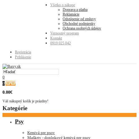
Všetko o nákupe
Doprava a platba
Reklamácie
Odstúpenie od zmluvy
Obchodné podmienky
Ochrana osobných údajov
Vernostný program
Kontakt
0919 025 042
Registrácia
Prihlásenie
0
0
0.00€
Váš nákupný košík je prázdny!
Kategórie
Psy
Krmivá pre psov
Maškrty - doplnkové krmivá pre psov