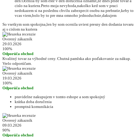
den.Ocenila by som este v den dorucenia oznamit,ze dnes pride tovar a
cislo na kuriera.Preto moja nevyhoda,nakolko ked som v praci
nedokazem si na poslednu chvilu zabezpecit osobu na prebratie,keby to
vcas viem,bolo by to pre mna omnoho jednoduchsie,dakujem
So vsetkym som spokojna,len by som ocenila uviest presny den dodania tovaru
aj s cislom na kuriera
Overený zákazník
29.03.2026
100%
Odporúča obchod
Kvalitný tovar za výhodné ceny. Chutná pamlska ako poďakovanie za nákup.
Vrelo odporúčam.
Overený zákazník
19.03.2026
100%
Odporúča obchod
pravidelne nakupujem v tomto eshope a som spokojný
krátka doba doručenia
promptná komunikácia
Overený zákazník
09.03.2026
90%
Odporúča obchod