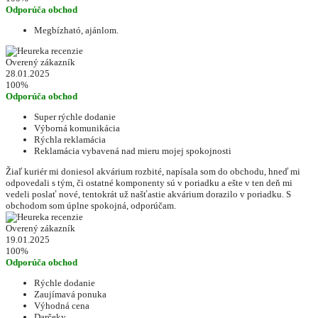
Odporúča obchod
Megbízható, ajánlom.
Overený zákazník
28.01.2025
100%
Odporúča obchod
Super rýchle dodanie
Výborná komunikácia
Rýchla reklamácia
Reklamácia vybavená nad mieru mojej spokojnosti
Žiaľ kuriér mi doniesol akvárium rozbité, napísala som do obchodu, hneď mi
odpovedali s tým, či ostatné komponenty sú v poriadku a ešte v ten deň mi
vedeli poslať nové, tentokrát už našťastie akvárium dorazilo v poriadku. S
obchodom som úplne spokojná, odporúčam.
Overený zákazník
19.01.2025
100%
Odporúča obchod
Rýchle dodanie
Zaujímavá ponuka
Výhodná cena
Darčeky