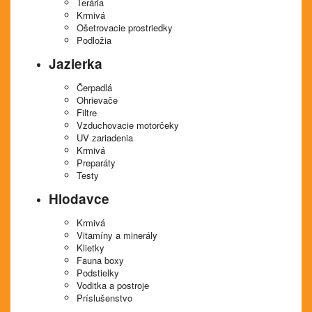
Terária
Krmivá
Ošetrovacie prostriedky
Podložia
Jazierka
Čerpadlá
Ohrievače
Filtre
Vzduchovacie motorčeky
UV zariadenia
Krmivá
Preparáty
Testy
Hlodavce
Krmivá
Vitamíny a minerály
Klietky
Fauna boxy
Podstielky
Voditka a postroje
Príslušenstvo