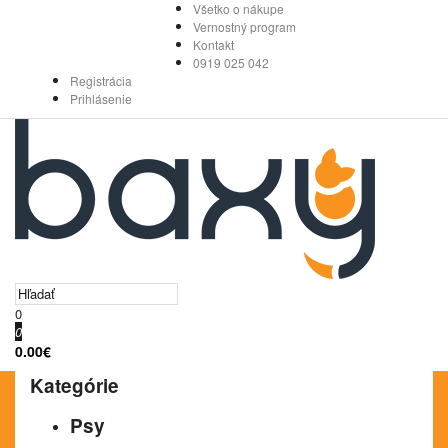
Všetko o nákupe
Vernostný program
Kontakt
0919 025 042
Registrácia
Prihlásenie
0
0
0.00€
Kategórie
Psy