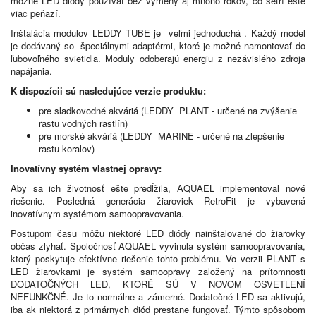
možné LED diódy používať bez výmeny aj mnoho rokov, čo šetrí ešte
viac peňazí.
Inštalácia modulov LEDDY TUBE je veľmi jednoduchá . Každý model
je dodávaný so špeciálnymi adaptérmi, ktoré je možné namontovať do
ľubovoľného svietidla. Moduly odoberajú energiu z nezávislého zdroja
napájania.
K dispozícii sú nasledujúce verzie produktu:
pre sladkovodné akváriá (LEDDY PLANT - určené na zvýšenie
rastu vodných rastlín)
pre morské akváriá (LEDDY MARINE - určené na zlepšenie
rastu koralov)
Inovatívny systém vlastnej opravy:
Aby sa ich životnosť ešte predĺžila, AQUAEL implementoval nové
riešenie. Posledná generácia žiaroviek RetroFit je vybavená
inovatívnym systémom samoopravovania.
Postupom času môžu niektoré LED diódy nainštalované do žiarovky
občas zlyhať. Spoločnosť AQUAEL vyvinula systém samoopravovania,
ktorý poskytuje efektívne riešenie tohto problému. Vo verzii PLANT s
LED žiarovkami je systém samoopravy založený na prítomnosti
DODATOČNÝCH LED, KTORÉ SÚ V NOVOM OSVETLENÍ
NEFUNKČNÉ. Je to normálne a zámerné. Dodatočné LED sa aktivujú,
iba ak niektorá z primárnych diód prestane fungovať. Týmto spôsobom