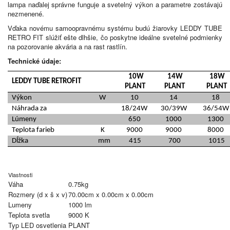
lampa naďalej správne funguje a svetelný výkon a parametre zostávajú
nezmenené.
Vďaka novému samoopravnému systému budú žiarovky LEDDY TUBE
RETRO FIT slúžiť ešte dlhšie, čo poskytne ideálne svetelné podmienky
na pozorovanie akvária a na rast rastlín.
Technické údaje:
10W
14W
18W
LEDDY TUBE RETROFIT
PLANT
PLANT
PLANT
Výkon
W
10
14
18
Náhrada za
18/24W
30/39W
36/54
Lúmeny
650
1000
1300
Teplota farieb
K
9000
9000
8000
Dĺžka
mm
415
700
1015
Vlastnosti
Váha
0.75kg
Rozmery (d x š x v)
70.00cm x 0.00cm x 0.00cm
Lumeny
1000 lm
Teplota svetla
9000 K
Typ LED osvetlenia
PLANT