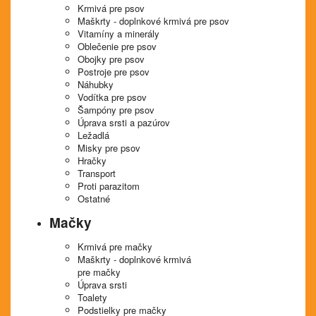
Krmivá pre psov
Maškrty - doplnkové krmivá pre psov
Vitamíny a minerály
Oblečenie pre psov
Obojky pre psov
Postroje pre psov
Náhubky
Vodítka pre psov
Šampóny pre psov
Úprava srsti a pazúrov
Ležadlá
Misky pre psov
Hračky
Transport
Proti parazitom
Ostatné
Mačky
Krmivá pre mačky
Maškrty - doplnkové krmivá
pre mačky
Úprava srsti
Toalety
Podstielky pre mačky