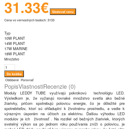
31.33€
Sledovať cenu
Cena vo vernostných bodoch: 3133
Typ
10W PLANT
14W PLANT
17W MARINE
18W PLANT
Množstvo
Obľúbené
Porovnať
Popis
Vlastnosti
Recenzie (0)
Moduly LEDDY TUBE využívajú pokrokovú technológiu LED.
Výsledkom je, že vyžarujú rovnaké množstvo svetla ako bežné
žiarivky, pričom spotrebujú polovicu energie, čo je dôležité pre
spotrebiteľov, ktorí sú ohľaduplní k životnému prostrediu, a vedie k
výrazným úsporám na účtoch za elektrinu. Ďalšou výhodou LED
modulov je ich životnosť . Na rozdiel od bežných žiariviek, ktorých
svetelný výkon sa po jednom roku používania zníži o polovicu, je