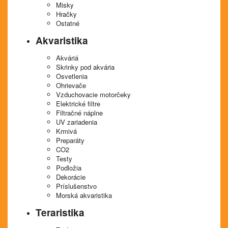
Misky
Hračky
Ostatné
Akvaristika
Akváriá
Skrinky pod akvária
Osvetlenia
Ohrievače
Vzduchovacie motorčeky
Elektrické filtre
Filtračné náplne
UV zariadenia
Krmivá
Preparáty
CO2
Testy
Podložia
Dekorácie
Príslušenstvo
Morská akvaristika
Teraristika