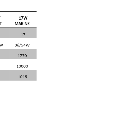
W
17W
T
MARINE
17
4W
36/54W
0
1770
0
10000
5
1015