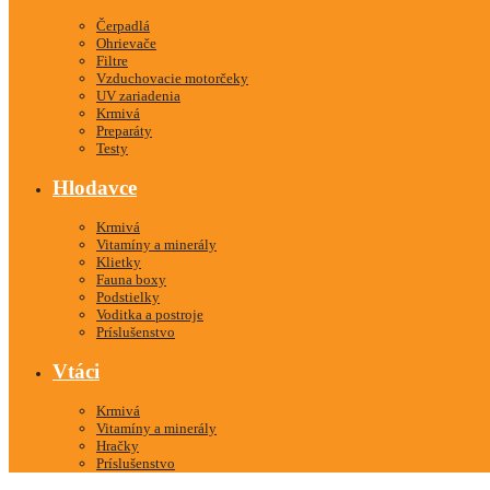
Čerpadlá
Ohrievače
Filtre
Vzduchovacie motorčeky
UV zariadenia
Krmivá
Preparáty
Testy
Hlodavce
Krmivá
Vitamíny a minerály
Klietky
Fauna boxy
Podstielky
Voditka a postroje
Príslušenstvo
Vtáci
Krmivá
Vitamíny a minerály
Hračky
Príslušenstvo