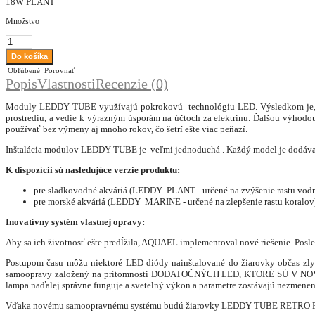
18W PLANT
Množstvo
Obľúbené
Porovnať
Popis
Vlastnosti
Recenzie (0)
Moduly LEDDY TUBE využívajú pokrokovú technológiu LED. Výsledkom je, že vy
prostrediu, a vedie k výrazným úsporám na účtoch za elektrinu. Ďalšou výhodo
používať bez výmeny aj mnoho rokov, čo šetrí ešte viac peňazí.
Inštalácia modulov LEDDY TUBE je veľmi jednoduchá . Každý model je dodávaný
K dispozícii sú nasledujúce verzie produktu:
pre sladkovodné akváriá (LEDDY PLANT - určené na zvýšenie rastu vodn
pre morské akváriá (LEDDY MARINE - určené na zlepšenie rastu koralov
Inovatívny systém vlastnej opravy:
Aby sa ich životnosť ešte predĺžila, AQUAEL implementoval nové riešenie. Pos
Postupom času môžu niektoré LED diódy nainštalované do žiarovky občas zly
samoopravy založený na prítomnosti DODATOČNÝCH LED, KTORÉ SÚ V NOVOM 
lampa naďalej správne funguje a svetelný výkon a parametre zostávajú nezmenen
Vďaka novému samoopravnému systému budú žiarovky LEDDY TUBE RETRO FIT slúži