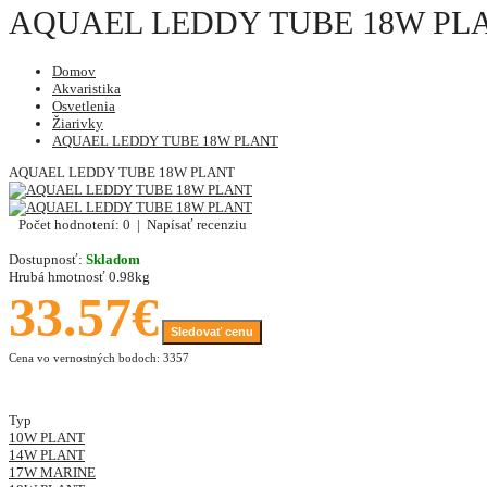
AQUAEL LEDDY TUBE 18W PLAN
Domov
Akvaristika
Osvetlenia
Žiarivky
AQUAEL LEDDY TUBE 18W PLANT
AQUAEL LEDDY TUBE 18W PLANT
Počet hodnotení: 0
|
Napísať recenziu
Dostupnosť:
Skladom
Hrubá hmotnosť
0.98kg
33.57€
Sledovať cenu
Cena vo vernostných bodoch: 3357
Typ
10W PLANT
14W PLANT
17W MARINE