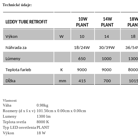
Technické údaje:
10W
14W
18
LEDDY TUBE RETROFIT
PLANT
PLANT
PLAN
Výkon
W
10
14
18
Náhrada za
18/24W
30/39W
36/5
Lúmeny
650
1000
130
Teplota farieb
K
9000
9000
800
Dĺžka
mm
415
700
101
Vlastnosti
Váha
0.98kg
Rozmery (d x š x v)
101.50cm x 0.00cm x 0.00cm
Lumeny
1300 lm
Teplota svetla
8000 K
Typ LED osvetlenia
PLANT
Výkon
18 W