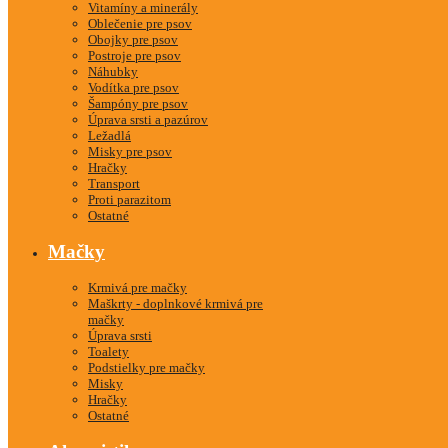
Vitamíny a minerály
Oblečenie pre psov
Obojky pre psov
Postroje pre psov
Náhubky
Vodítka pre psov
Šampóny pre psov
Úprava srsti a pazúrov
Ležadlá
Misky pre psov
Hračky
Transport
Proti parazitom
Ostatné
Mačky
Krmivá pre mačky
Maškrty - doplnkové krmivá pre
mačky
Úprava srsti
Toalety
Podstielky pre mačky
Misky
Hračky
Ostatné