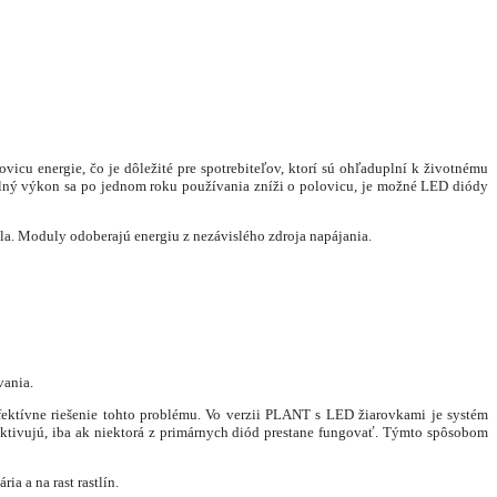
 energie, čo je dôležité pre spotrebiteľov, ktorí sú ohľaduplní k životnému
telný výkon sa po jednom roku používania zníži o polovicu, je možné LED diódy
. Moduly odoberajú energiu z nezávislého zdroja napájania.
vania.
ktívne riešenie tohto problému. Vo verzii PLANT s LED žiarovkami je systém
ú, iba ak niektorá z primárnych diód prestane fungovať. Týmto spôsobom
 a na rast rastlín.