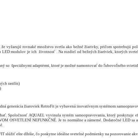
žarujú rovnaké množstvo svetla ako bežné žiarivky, pričom spotrebujú polovicu
u LED modulov je ich životnosť . Na rozdiel od bežných žiariviek, ktorých sve
 so špeciálnymi adaptérmi, ktoré je možné namontovať do ľubovoľného svietidla
ých rastlín)
)
ledná generácia žiaroviek RetroFit je vybavená inovatívnym systémom samoopravo
hať. Spoločnosť AQUAEL vyvinula systém samoopravovania, ktorý poskytuje efe
OSVETLENÍ NEFUNKČNÉ. Je to normálne a zámerné. Dodatočné LED sa aktivuj
é.
ť ešte dlhšie, čo poskytne ideálne svetelné podmienky na pozorovanie akvária