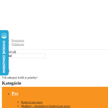
Registrácia
Prihlásenie
0
0
0.00€
Váš nákupný košík je prázdny!
Kategórie
Psy
Krmivá pre psov
Maškrty - doplnkové krmivá pre psov