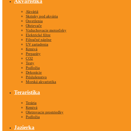
Akvaristika
Akváriá
Skrinky pod akvária
Osvetlenia
Ohrievače
Vzduchovacie motorčeky
Elektrické filtre
Filtračné náplne
UV zariadenia
Krmivá
Preparáty
CO2
Testy
Podložia
Dekorácie
Príslušenstvo
Morská akvaristika
Teraristika
Terária
Krmivá
Ošetrovacie prostriedky
Podložia
Jazierka