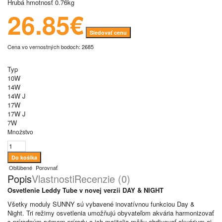
Hrubá hmotnosť
0.76kg
26.85€
Sledovať cenu
Cena vo vernostných bodoch: 2685
Typ
10W
14W
14W J
17W
17W J
7W
Množstvo
Obľúbené
Porovnať
Popis
Vlastnosti
Recenzie (0)
Osvetlenie Leddy Tube v novej verzii DAY & NIGHT
Všetky moduly
SUNNY
sú vybavené inovatívnou funkciou Day &
Night.
Tri režimy osvetlenia umožňujú obyvateľom akvária harmonizovať
s prírodným rytmom prírody a ich majitelia môžu obdivovať akvárium aj