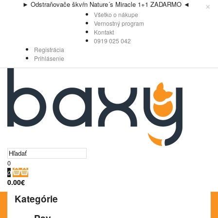
×
► Odstraňovače škvŕn Nature´s Miracle 1+1 ZADARMO ◄
Všetko o nákupe
Vernostný program
Kontakt
0919 025 042
Registrácia
Prihlásenie
0
0
0.00€
Kategórie