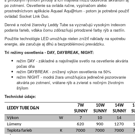
po zotmení.
Osvetlenie sa ovláda ručne, vypínačom alebo
prostredníctvom aplikácie Aquael Aqu@rium - potom je potrebné použiť
ovládač Socket Link Duo.
Denné a nočné žiarovky Leddy Tube sa vyznačujú vysokým indexom
podania farieb, vďaka čomu zdôrazňujú prirodzené farby rýb a rastlín.
Použitie technológie LED umožňuje nielen znížiť náklady na spotrebu
energie, ale zaručuje aj dlhú a bezproblémovú prevádzku.
Tri režimy osvetlenia -
DAY, DAYBREAK, NIGHT:
režim
DAY
- základné a najsilnejšie svetlo na osvetlenie akvária
počas dňa
režim
DAYBREAK
- znížený výkon osvetlenia na 50%
režim
NIGHT - modrá žiara umožňujúca jedinečné pozorovanie
akvária po zotmení, vrátane rýb a zvierat s nočným životným
štýlom
Technické údaje:
7W
10W
14W
1
LEDDY TUBE D&N
SUNNY
SUNNY
SUNNY
S
Výkon
W
7
10
14
Lúmeny
620
900
1270
Teplota farieb
K
7000
7000
7000