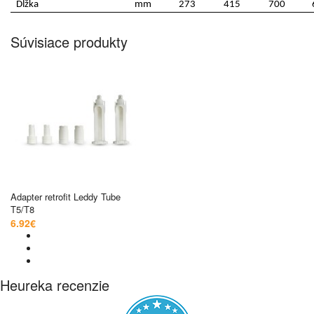
Dĺžka
mm
273
415
700
Súvisiace produkty
Adapter retrofit Leddy Tube
T5/T8
6.92€
Heureka recenzie