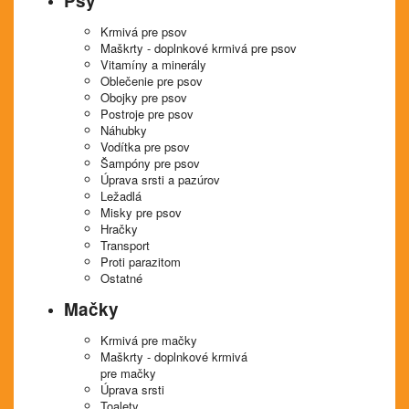
Psy
Krmivá pre psov
Maškrty - doplnkové krmivá pre psov
Vitamíny a minerály
Oblečenie pre psov
Obojky pre psov
Postroje pre psov
Náhubky
Vodítka pre psov
Šampóny pre psov
Úprava srsti a pazúrov
Ležadlá
Misky pre psov
Hračky
Transport
Proti parazitom
Ostatné
Mačky
Krmivá pre mačky
Maškrty - doplnkové krmivá
pre mačky
Úprava srsti
Toalety