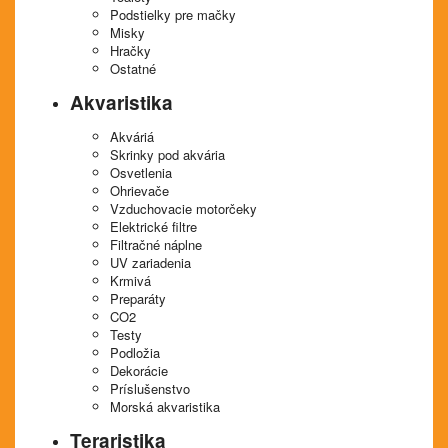
Podstielky pre mačky
Misky
Hračky
Ostatné
Akvaristika
Akváriá
Skrinky pod akvária
Osvetlenia
Ohrievače
Vzduchovacie motorčeky
Elektrické filtre
Filtračné náplne
UV zariadenia
Krmivá
Preparáty
CO2
Testy
Podložia
Dekorácie
Príslušenstvo
Morská akvaristika
Teraristika