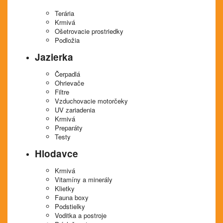
Terária
Krmivá
Ošetrovacie prostriedky
Podložia
Jazierka
Čerpadlá
Ohrievače
Filtre
Vzduchovacie motorčeky
UV zariadenia
Krmivá
Preparáty
Testy
Hlodavce
Krmivá
Vitamíny a minerály
Klietky
Fauna boxy
Podstielky
Voditka a postroje