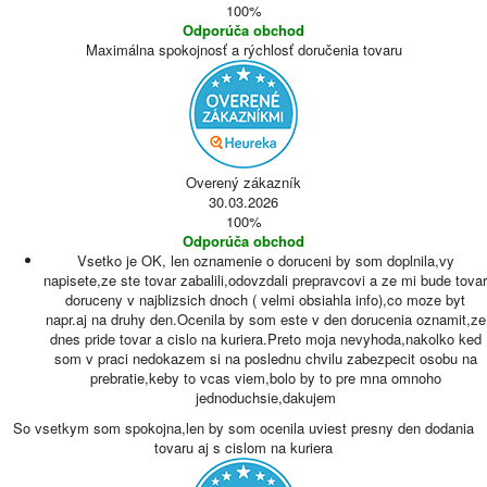
100%
Odporúča obchod
Maximálna spokojnosť a rýchlosť doručenia tovaru
Overený zákazník
30.03.2026
100%
Odporúča obchod
Vsetko je OK, len oznamenie o doruceni by som doplnila,vy
napisete,ze ste tovar zabalili,odovzdali prepravcovi a ze mi bude tovar
doruceny v najblizsich dnoch ( velmi obsiahla info),co moze byt
napr.aj na druhy den.Ocenila by som este v den dorucenia oznamit,ze
dnes pride tovar a cislo na kuriera.Preto moja nevyhoda,nakolko ked
som v praci nedokazem si na poslednu chvilu zabezpecit osobu na
prebratie,keby to vcas viem,bolo by to pre mna omnoho
jednoduchsie,dakujem
So vsetkym som spokojna,len by som ocenila uviest presny den dodania
tovaru aj s cislom na kuriera