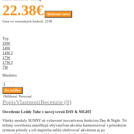
22.38€
Sledovať cenu
Cena vo vernostných bodoch: 2238
Typ
10W
14W
14W J
17W
17W J
7W
Množstvo
Obľúbené
Porovnať
Popis
Vlastnosti
Recenzie (0)
Osvetlenie Leddy Tube v novej verzii DAY & NIGHT
Všetky moduly
SUNNY
sú vybavené inovatívnou funkciou Day & Night.
Tri
režimy osvetlenia umožňujú obyvateľom akvária harmonizovať s prírodným
rytmom prírody a ich majitelia môžu obdivovať akvárium aj po