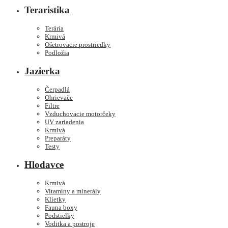
Teraristika
Terária
Krmivá
Ošetrovacie prostriedky
Podložia
Jazierka
Čerpadlá
Ohrievače
Filtre
Vzduchovacie motorčeky
UV zariadenia
Krmivá
Preparáty
Testy
Hlodavce
Krmivá
Vitamíny a minerály
Klietky
Fauna boxy
Podstielky
Voditka a postroje