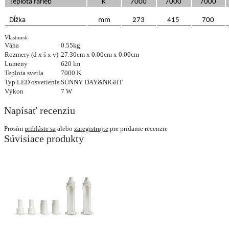
Teplota farieb
K
7000
7000
7000
Dĺžka
mm
273
415
700
Vlastnosti
Váha
0.55kg
Rozmery (d x š x v)
27.30cm x 0.00cm x 0.00cm
Lumeny
620 lm
Teplota svetla
7000 K
Typ LED osvetlenia
SUNNY DAY&NIGHT
Výkon
7 W
Napísať recenziu
Prosím
prihláste sa
alebo
zaregistrujte
pre pridanie recenzie
Súvisiace produkty