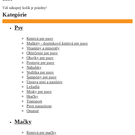
Váš nákupný košík je prázdny!
Kategórie
Psy
Krmivá pre psov
Maškrty - doplnkové krmivá pre psov
Vitamíny a minerály
Oblečenie pre psov
Obojky pre psov
Postroje pre psov
Náhubky
Vodítka pre psov
Šampóny pre psov
Úprava srsti a pazúrov
Ležadlá
Misky pre psov
Hračky
Transport
Proti parazitom
Ostatné
Mačky
Krmivá pre mačky