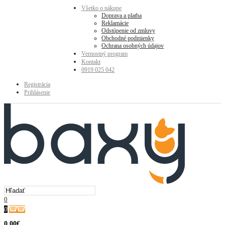
Všetko o nákupe
Doprava a platba
Reklamácie
Odstúpenie od zmluvy
Obchodné podmienky
Ochrana osobných údajov
Vernostný program
Kontakt
0919 025 042
Registrácia
Prihlásenie
0
0
0.00€