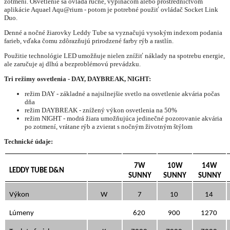
zotmení.
Osvetlenie sa ovláda ručne, vypínačom alebo prostredníctvom
aplikácie Aquael Aqu@rium - potom je potrebné použiť ovládač Socket Link
Duo.
Denné a nočné žiarovky Leddy Tube sa vyznačujú vysokým indexom podania
farieb, vďaka čomu zdôrazňujú prirodzené farby rýb a rastlín.
Použitie technológie LED umožňuje nielen znížiť náklady na spotrebu energie,
ale zaručuje aj dlhú a bezproblémovú prevádzku.
Tri režimy osvetlenia -
DAY, DAYBREAK, NIGHT:
režim
DAY
- základné a najsilnejšie svetlo na osvetlenie akvária počas
dňa
režim
DAYBREAK
- znížený výkon osvetlenia na 50%
režim
NIGHT - modrá žiara umožňujúca jedinečné pozorovanie akvária
po zotmení, vrátane rýb a zvierat s nočným životným štýlom
Technické údaje:
7W
10W
14W
LEDDY TUBE D&N
SUNNY
SUNNY
SUNNY
Výkon
W
7
10
14
Lúmeny
620
900
1270