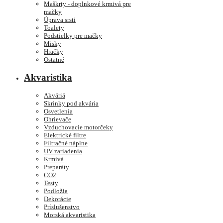
Maškrty - doplnkové krmivá pre
mačky
Úprava srsti
Toalety
Podstielky pre mačky
Misky
Hračky
Ostatné
Akvaristika
Akváriá
Skrinky pod akvária
Osvetlenia
Ohrievače
Vzduchovacie motorčeky
Elektrické filtre
Filtračné náplne
UV zariadenia
Krmivá
Preparáty
CO2
Testy
Podložia
Dekorácie
Príslušenstvo
Morská akvaristika