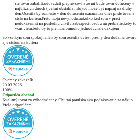
ste tovar zabalili,odovzdali prepravcovi a ze mi bude tovar doruceny v
najblizsich dnoch ( velmi obsiahla info),co moze byt napr.aj na druhy
den.Ocenila by som este v den dorucenia oznamit,ze dnes pride tovar a
cislo na kuriera.Preto moja nevyhoda,nakolko ked som v praci
nedokazem si na poslednu chvilu zabezpecit osobu na prebratie,keby to
vcas viem,bolo by to pre mna omnoho jednoduchsie,dakujem
So vsetkym som spokojna,len by som ocenila uviest presny den dodania tovaru
aj s cislom na kuriera
Overený zákazník
29.03.2026
100%
Odporúča obchod
Kvalitný tovar za výhodné ceny. Chutná pamlska ako poďakovanie za nákup.
Vrelo odporúčam.