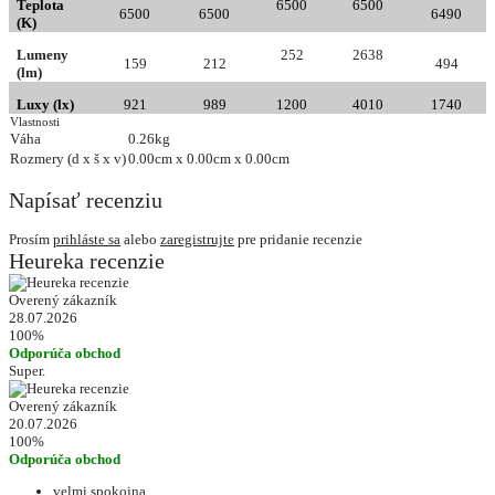
Teplota
6500
6500
6500
6500
6490
(K)
Lumeny
252
2638
159
212
494
(lm)
Luxy (lx)
921
989
1200
4010
1740
Vlastnosti
Váha
0.26kg
Rozmery (d x š x v)
0.00cm x 0.00cm x 0.00cm
Napísať recenziu
Prosím
prihláste sa
alebo
zaregistrujte
pre pridanie recenzie
Heureka recenzie
Overený zákazník
28.07.2026
100%
Odporúča obchod
Super.
Overený zákazník
20.07.2026
100%
Odporúča obchod
velmi spokojna