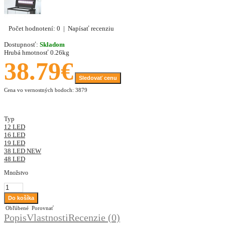
Počet hodnotení: 0
|
Napísať recenziu
Dostupnosť:
Skladom
Hrubá hmotnosť
0.26kg
38.79€
Sledovať cenu
Cena vo vernostných bodoch: 3879
Typ
12 LED
16 LED
19 LED
38 LED NEW
48 LED
Množstvo
Obľúbené
Porovnať
Popis
Vlastnosti
Recenzie (0)