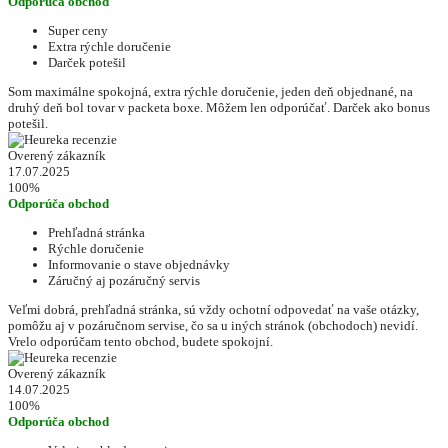
Odporúča obchod
Super ceny
Extra rýchle doručenie
Darček potešil
Som maximálne spokojná, extra rýchle doručenie, jeden deň objednané, na
druhý deň bol tovar v packeta boxe. Môžem len odporúčať. Darček ako bonus
potešil.
Overený zákazník
17.07.2025
100%
Odporúča obchod
Prehľadná stránka
Rýchle doručenie
Informovanie o stave objednávky
Záručný aj pozáručný servis
Veľmi dobrá, prehľadná stránka, sú vždy ochotní odpovedať na vaše otázky,
pomôžu aj v pozáručnom servise, čo sa u iných stránok (obchodoch) nevidí.
Vrelo odporúčam tento obchod, budete spokojní.
Overený zákazník
14.07.2025
100%
Odporúča obchod