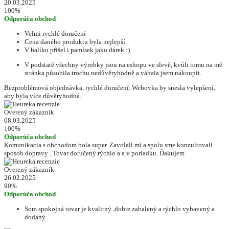
20.03.2025
100%
Odporúča obchod
Velmi rychlé doručení
Cena daného produktu byla nejlepší
V balíku přišel i pamlsek jako dárek :)
V podstatě všechny výrobky jsou na eshopu ve slevě, kvůli tomu na mě
stránka působila trochu nedůvěryhodně a váhala jsem nakoupit.
Bezproblémová objednávka, rychlé doručení. Webovka by snesla vylepšení,
aby byla více důvěryhodná.
Overený zákazník
08.03.2025
100%
Odporúča obchod
Komunikacia s obchodom bola super. Zavolali mi a spolu sme konzultovali
sposob dopravy . Tovar doručený rýchlo a a v poriadku. Ďakujem
Overený zákazník
26.02.2025
90%
Odporúča obchod
Som spokojná tovar je kvalitný ,dobre zabalený a rýchlo vybavený a
dodaný.