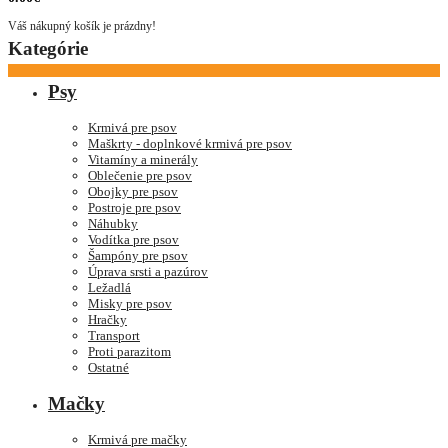
Váš nákupný košík je prázdny!
Kategórie
Psy
Krmivá pre psov
Maškrty - doplnkové krmivá pre psov
Vitamíny a minerály
Oblečenie pre psov
Obojky pre psov
Postroje pre psov
Náhubky
Vodítka pre psov
Šampóny pre psov
Úprava srsti a pazúrov
Ležadlá
Misky pre psov
Hračky
Transport
Proti parazitom
Ostatné
Mačky
Krmivá pre mačky