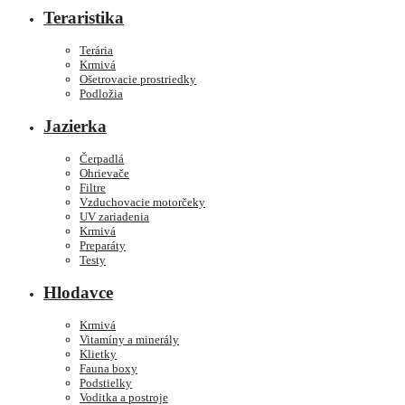
Teraristika
Terária
Krmivá
Ošetrovacie prostriedky
Podložia
Jazierka
Čerpadlá
Ohrievače
Filtre
Vzduchovacie motorčeky
UV zariadenia
Krmivá
Preparáty
Testy
Hlodavce
Krmivá
Vitamíny a minerály
Klietky
Fauna boxy
Podstielky
Voditka a postroje