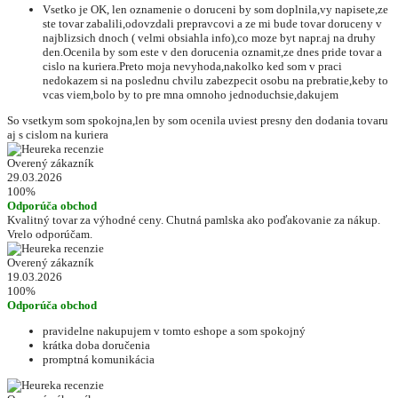
Vsetko je OK, len oznamenie o doruceni by som doplnila,vy napisete,ze
ste tovar zabalili,odovzdali prepravcovi a ze mi bude tovar doruceny v
najblizsich dnoch ( velmi obsiahla info),co moze byt napr.aj na druhy
den.Ocenila by som este v den dorucenia oznamit,ze dnes pride tovar a
cislo na kuriera.Preto moja nevyhoda,nakolko ked som v praci
nedokazem si na poslednu chvilu zabezpecit osobu na prebratie,keby to
vcas viem,bolo by to pre mna omnoho jednoduchsie,dakujem
So vsetkym som spokojna,len by som ocenila uviest presny den dodania tovaru
aj s cislom na kuriera
Overený zákazník
29.03.2026
100%
Odporúča obchod
Kvalitný tovar za výhodné ceny. Chutná pamlska ako poďakovanie za nákup.
Vrelo odporúčam.
Overený zákazník
19.03.2026
100%
Odporúča obchod
pravidelne nakupujem v tomto eshope a som spokojný
krátka doba doručenia
promptná komunikácia