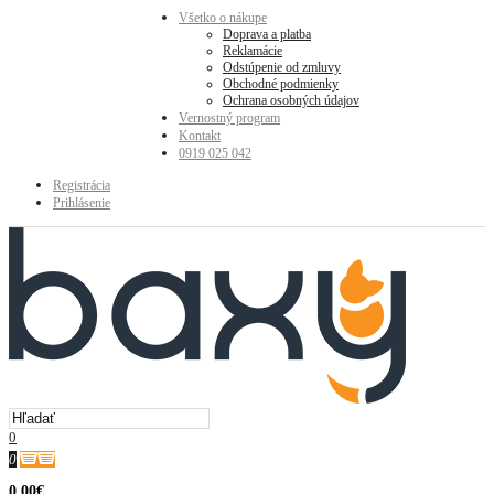
Všetko o nákupe
Doprava a platba
Reklamácie
Odstúpenie od zmluvy
Obchodné podmienky
Ochrana osobných údajov
Vernostný program
Kontakt
0919 025 042
Registrácia
Prihlásenie
0
0
0.00€