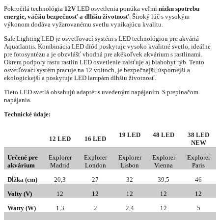
Pokročilá technológia
12V
LED osvetlenia ponúka veľmi
nízku spotrebu
energie, väčšiu bezpečnosť a dlhšiu životnosť
. Široký lúč s vysokým
výkonom dodáva vyžarovanému svetlu vynikajúcu kvalitu.
Safe Lighting LED je osvetľovací systém s LED technológiou pre akváriá
Aquatlantis. Kombinácia LED diód poskytuje vysoko kvalitné svetlo, ideálne
pre fotosyntézu a je obzvlášť vhodná pre akékoľvek akvárium s rastlinami.
Okrem podpory rastu rastlín LED osvetlenie zaisťuje aj blahobyt rýb. Tento
osvetľovací systém pracuje na 12 voltoch, je bezpečnejší, úspornejší a
ekologickejší a poskytuje LED lampám dlhšiu životnosť.
Tieto LED svetlá obsahujú adaptér s uvedeným napájaním. S prepínačom
napájania.
Technické údaje:
19 LED
48 LED
38 LED
12 LED
16 LED
NEW
Určené pre
Explorer
Explorer
Explorer
Explorer
Explorer
akvárium
Madrid
London
Lisbon
Vienna
Paris
Dĺžka (cm)
20,3
27
32
39,5
46
Volty (V)
12
12
12
12
12
Watty (W)
1,3
2
2,4
12
5