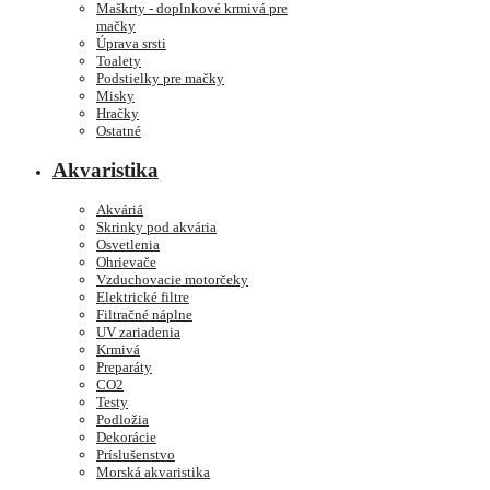
Maškrty - doplnkové krmivá pre
mačky
Úprava srsti
Toalety
Podstielky pre mačky
Misky
Hračky
Ostatné
Akvaristika
Akváriá
Skrinky pod akvária
Osvetlenia
Ohrievače
Vzduchovacie motorčeky
Elektrické filtre
Filtračné náplne
UV zariadenia
Krmivá
Preparáty
CO2
Testy
Podložia
Dekorácie
Príslušenstvo
Morská akvaristika